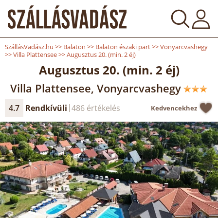
SzállásVadász.hu
>>
Balaton
>>
Balaton északi part
>>
Vonyarcvashegy
>>
Villa Plattensee
>>
Augusztus 20. (min. 2 éj)
Augusztus 20. (min. 2 éj)
Villa Plattensee, Vonyarcvashegy
4.7
Rendkívüli
486 értékelés
Kedvencekhez