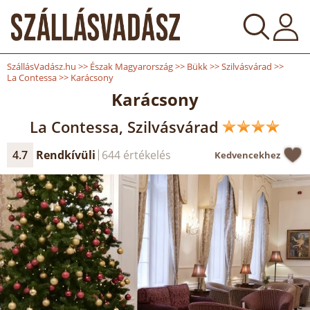
SzállásVadász.hu
>>
Észak Magyarország
>>
Bükk
>>
Szilvásvárad
>>
La Contessa
>>
Karácsony
Karácsony
La Contessa, Szilvásvárad
4.7
Rendkívüli
644 értékelés
Kedvencekhez