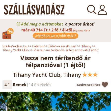
Add meg a dátumokat
a pontos árhoz!
már
40 714 Ft / 2 fő / éj-től
félpanzióval
Jelentkezz be a jobb árért!
SzállásVadász.hu
>>
Balaton
>>
Balaton északi part
>>
Tihany
>>
Tihany Yacht Club
>>
Vissza nem térítendő ár félpanzióval (1 éjtől)
Vissza nem térítendő ár
félpanzióval (1 éjtől)
Tihany Yacht Club, Tihany
4.1
Remek
14 értékelés
Kedvencekhez