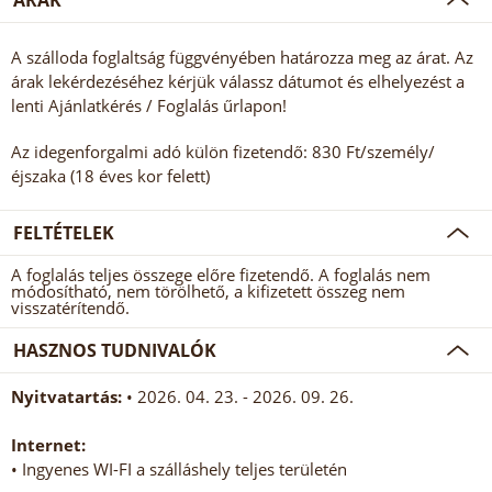
ÁRAK
A szálloda foglaltság függvényében határozza meg az árat. Az
árak lekérdezéséhez kérjük válassz dátumot és elhelyezést a
lenti Ajánlatkérés / Foglalás űrlapon!
Az idegenforgalmi adó külön fizetendő: 830 Ft/személy/
éjszaka (18 éves kor felett)
FELTÉTELEK
A foglalás teljes összege előre fizetendő. A foglalás nem
módosítható, nem törölhető, a kifizetett összeg nem
visszatérítendő.
HASZNOS TUDNIVALÓK
Nyitvatartás:
• 2026. 04. 23. - 2026. 09. 26.
Internet:
• Ingyenes WI-FI a szálláshely teljes területén