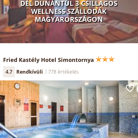
DÉL DUNÁNTÚL 3 CSILLAGOS
WELLNESS SZÁLLODÁK
MAGYARORSZÁGON
Fried Kastély Hotel Simontornya
4.7
Rendkívüli
778 értékelés