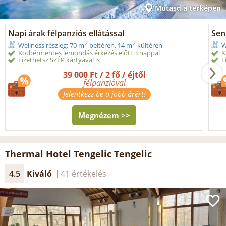
Mutasd a térképen
Napi árak félpanziós ellátással
Seni
2
2
Wellness részleg: 70 m
beltéren, 14 m
kültéren
W
Kötbérmentes lemondás érkezés előtt 3 nappal
K
Fizethetsz SZÉP kártyával is
F
39 000 Ft / 2 fő / éjtől
félpanzióval
Jelentkezz be a jobb árért!
Megnézem >>
Thermal Hotel Tengelic Tengelic
4.5
Kiváló
41 értékelés