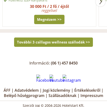
Fizethetsz SZÉP kártyával is
F
30 000 Ft / 2 fő / éjtől
reggelivel
Megnézem >>
További 3 csillagos wellness szállodák >>
Információ:
(06 1) 457 8450
ÁFF
|
Adatvédelem
|
Jogi közlemény
|
Értékelésekről
|
Belépő hűségprogram
|
Szállásadóknak
|
Impresszum
Szerzői jog © 2004-2026 Hotelstart Kft.