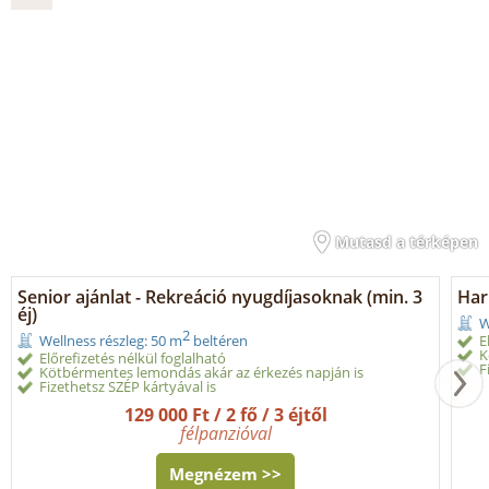
Mutasd a térképen
Senior ajánlat - Rekreáció nyugdíjasoknak (min. 3
Har
éj)
W
2
E
Wellness részleg: 50 m
beltéren
K
Előrefizetés nélkül foglalható
F
Kötbérmentes lemondás akár az érkezés napján is
Fizethetsz SZÉP kártyával is
129 000 Ft / 2 fő / 3 éjtől
félpanzióval
Megnézem >>