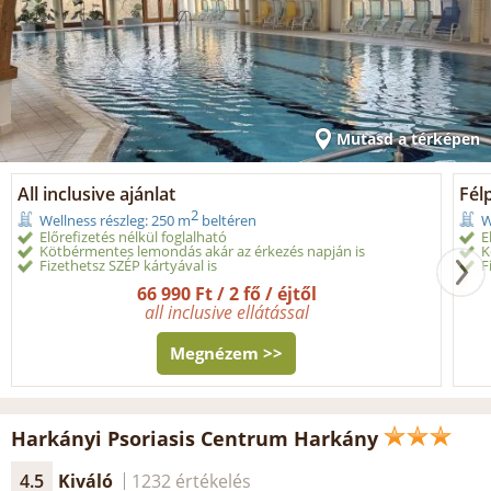
Mutasd a térképen
All inclusive ajánlat
Fél
2
Wellness részleg: 250 m
beltéren
W
Előrefizetés nélkül foglalható
E
Kötbérmentes lemondás akár az érkezés napján is
K
Fizethetsz SZÉP kártyával is
F
66 990 Ft / 2 fő / éjtől
all inclusive ellátással
Megnézem >>
Harkányi Psoriasis Centrum Harkány
4.5
Kiváló
1232 értékelés