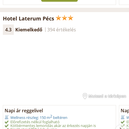
Hotel Laterum Pécs
4.3
Kiemelkedő
394 értékelés
Mutasd a térképen
Napi ár reggelivel
Nap
2
Wellness részleg: 150 m
beltéren
W
Előrefizetés nélkül foglalható
E
Kötbérmentes lemondás akár az érkezés napján is
K