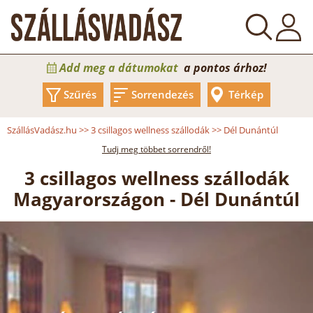
Add meg a dátumokat
a pontos árhoz!
Szűrés
Sorrendezés
Térkép
SzállásVadász.hu
>>
3 csillagos wellness szállodák
>>
Dél Dunántúl
Tudj meg többet sorrendről!
3 csillagos wellness szállodák
Magyarországon - Dél Dunántúl