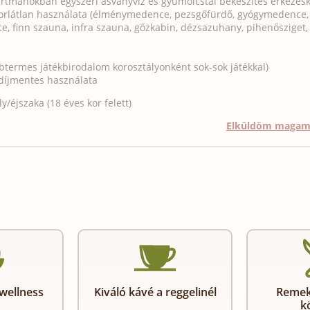
artmanokban egyszeri ásványvíz és gyümölcstál bekészítés érkezés
orlátlan használata (élménymedence, pezsgőfürdő, gyógymedence,
 finn szauna, infra szauna, gőzkabin, dézsazuhany, pihenősziget,
termes játékbirodalom korosztályonként sok-sok játékkal)
 díjmentes használata
/éjszaka (18 éves kor felett)
Elküldöm maga
wellness
Kiváló kávé a reggelinél
Remek
k