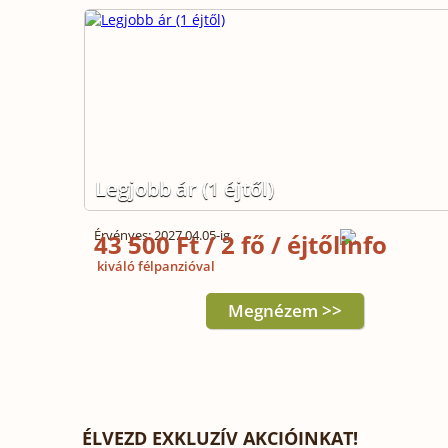
Legjobb ár (1 éjtől)
Érvényes: 2027.04.05-ig
43 500 Ft / 2 fő / éjtől
kiváló félpanzióval
Megnézem >>
ÉLVEZD EXKLUZÍV AKCIÓINKAT!