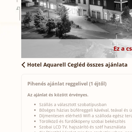
Ez a 
Hotel Aquarell Cegléd
összes ajánlata
Pihenés ajánlat reggelivel (1 éjtől)
Az ajánlat és között érvényes.
Szállás a választott szobatípusban
Bőséges házias büféreggeli kávéval, teával és ü
Díjmentesen elérhető Wifi a szálloda egész ter
Törölköző és fürdőköpeny szobai bekészítés
Szobai LCD TV, hajszárító és széf használata