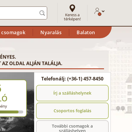
Keress a
térképen!
i csomagok
Nyaralás
Balaton
ÉNYES.
 AZ OLDAL ALJÁN TALÁLJA.
Telefonálj: (+36-1) 457-8450
6
Írj a szálláshelynek
LÓ
mény
Csoportos foglalás
További csomagok a
szálláshelyen