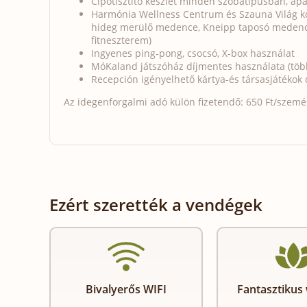
Cipőtisztító készlet minden szobatípusban, ap
Harmónia Wellness Centrum és Szauna Világ k
hideg merülő medence, Kneipp taposó medence,
fitneszterem)
Ingyenes ping-pong, csocsó, X-box használat
MóKaland játszóház díjmentes használata (több
Recepción igényelhető kártya-és társasjátékok
Az idegenforgalmi adó külön fizetendő: 650 Ft/személy
Ezért szerették a vendégek
Bivalyerős WIFI
Fantasztikus 