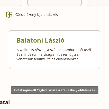
Gördülékeny kijelentkezés
Balatoni László
A wellness részleg,a szálloda szoba, az étkező
és mindazon helyiség,amit szemügyre
vehettünk felülmúlta az elvárásainkat.
Hotel Aquarell Cegléd, vissza a szálláshely oldalára >>
atai