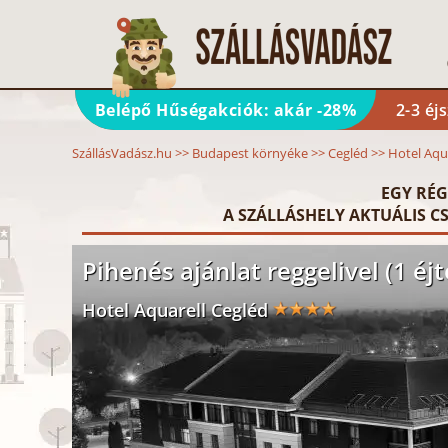
Belépő Hűségakciók: akár -28%
2-3 éj
SzállásVadász.hu
>>
Budapest környéke
>>
Cegléd
>>
Hotel Aqu
EGY RÉG
A SZÁLLÁSHELY AKTUÁLIS CS
Pihenés ajánlat reggelivel (1 éjt
Hotel Aquarell Cegléd