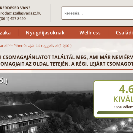
KÉRDÉSED VAN?
iroda@szallasvadasz.hu
(06 1) 457 8450
szaka
Nyugdíjasoknak
Wellness
Család
arell
>>
Pihenés ajánlat reggelivel (1 éjtől)
I CSOMAGAJÁNLATOT TALÁLTÁL MEG, AMI MÁR NEM ÉRV
OMAGJAIT AZ OLDAL TETEJÉN, A RÉGI, LEJÁRT CSOMAGOT
ől)
4.
KIVÁ
1656
véle