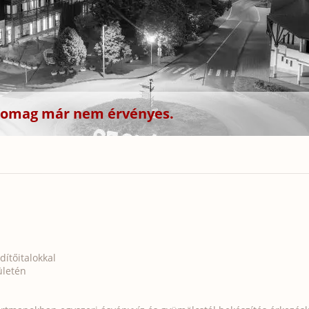
csomag már nem érvényes.
dítőitalokkal
ületén