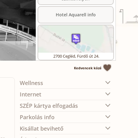
Hotel Aquarell info
2700
Cegléd
,
Fürdő út 24.
Kedvencek közé
Wellness
Internet
SZÉP kártya elfogadás
Parkolás info
Kisállat bevihető