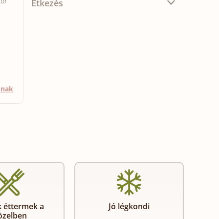
kor
Étkezés
mnak
 éttermek a
Jó légkondi
özelben