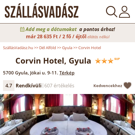
Add meg a dátumokat
a pontos árhoz!
már
28 635 Ft / 2 fő / éjtől
ellátás nélkül
SzállásVadász.hu
>>
Dél Alföld
>>
Gyula
>>
Corvin Hotel
Corvin Hotel, Gyula
5700
Gyula
,
Jókai u. 9-11.
Térkép
4.7
Rendkívüli
607 értékelés
Kedvencekhez