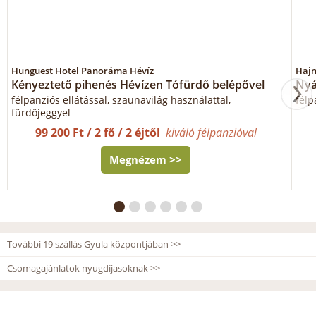
Hunguest Hotel Panoráma Hévíz
Hajn
Kényeztető pihenés Hévízen Tófürdő belépővel
Nyá
félpanziós ellátással, szaunavilág használattal,
félp
fürdőjeggyel
99 200 Ft / 2 fő / 2 éjtől
kiváló félpanzióval
Megnézem >>
További 19 szállás Gyula központjában >>
Csomagajánlatok nyugdíjasoknak >>