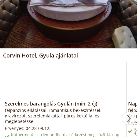
Corvin Hotel, Gyula ajánlatai
Szerelmes barangolás Gyulán (min. 2 éj)
Nap
félpanziós ellátással, romantikus bekészítéssel,
félp
gravírozott szerelemlakattal, páros koktéllal és
óra 
meglepetéssel
Érvé
Érvényes: 04.28-09.12.
K
é
Kötbérmentesen lemondható az érkezést megelőző 14. nap