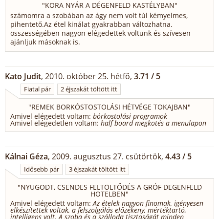
"
KORA NYÁR A DÉGENFELD KASTÉLYBAN
"
számomra a szobában az ágy nem volt túl kémyelmes,
pihentető.Az étel kinálat gyakrabban változhatna.
összességében nagyon elégedettek voltunk és szívesen
ajánljuk másoknak is.
Kato Judit
, 2010. október 25. hétfő,
3.71 / 5
Fiatal pár
2 éjszakát töltött itt
"
REMEK BORKÓSTOSTOLÁSI HÉTVÉGE TOKAJBAN
"
Amivel elégedett voltam:
bórkostolási programok
Amivel elégedetlen voltam:
half board megkötés a menülapon
Kálnai Géza
, 2009. augusztus 27. csütörtök,
4.43 / 5
Idősebb pár
3 éjszakát töltött itt
"
NYUGODT, CSENDES FELTÖLTŐDÉS A GRÓF DEGENFELD
HOTELBEN
"
Amivel elégedett voltam:
Az ételek nagyon finomak, igényesen
elkészítettek voltak, a felszolgálás előzékeny, mértéktartó,
intelligens volt. A szoba és a szálloda tisztaságát minden