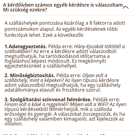
A kérdőívben számos egyéb kérdésre is válaszoltam.
Mi szükség ezekre?
A szálláshelyek pontozása kizárólag a 8 faktorra adott
pontszámokon alapul. Az egyéb kérdéseknek több
funkciójuk lehet. Ezek a következők:
1.Adategyeztetés.
Példa erre:
Hány éjszakát töltöttél a
szállodában?
Az erre a kérdésre adott válaszodból
megtudhatjuk, ha tartózkodásod időtartama a
foglaláshoz képest módosult. Ez megkönnyíti
egyeztetésünket a szálláshellyel.
2. Minőségbiztosítás.
Példa erre:
Olyan volt a
szálláshely, mint a képeken?
Az ilyen típusú kérdésre
adott válaszodból megtudhatjuk, ha egy szálláshely
adatállománya elavult és frissítésre szorul.
3. Szolgáltatási színvonal felmérése.
Példák erre:
Finom volt a kávé a reggelinél? Milyen volt a WiFI?
Az ilyen
típusú kérdésekből felmérhetjük, mik a szálloda
erősségei és gyengéi. A válaszokat összegezzük, és ha
egy szálláshely valamiben kimagasló, azt kijelezzük az
oldalon.