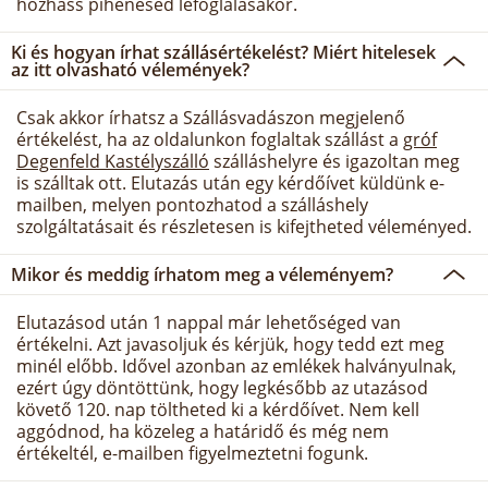
hozhass pihenésed lefoglalásakor.
Ki és hogyan írhat szállásértékelést? Miért hitelesek
az itt olvasható vélemények?
Csak akkor írhatsz a Szállásvadászon megjelenő
értékelést, ha az oldalunkon foglaltak szállást a
gróf
Degenfeld Kastélyszálló
szálláshelyre és igazoltan meg
is szálltak ott. Elutazás után egy kérdőívet küldünk e-
mailben, melyen pontozhatod a szálláshely
szolgáltatásait és részletesen is kifejtheted véleményed.
Mikor és meddig írhatom meg a véleményem?
Elutazásod után 1 nappal már lehetőséged van
értékelni. Azt javasoljuk és kérjük, hogy tedd ezt meg
minél előbb. Idővel azonban az emlékek halványulnak,
ezért úgy döntöttünk, hogy legkésőbb az utazásod
követő 120. nap töltheted ki a kérdőívet. Nem kell
aggódnod, ha közeleg a határidő és még nem
értékeltél, e-mailben figyelmeztetni fogunk.