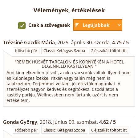
Vélemények, értékelések
Csak a szövegesek
Trézsiné Gazdik Mária
, 2025. április 30. szerda,
4.75 / 5
Idősebb pár
Classic Kétágyas Szoba
2 éjszakát töltött itt
"
REMEK HÚSVÉT TARCALON ÉS KÖRNYÉKÉN A HOTEL
DEGENFELD KASTÉLYBAN
"
Ami kiemelkedően jó volt, azok a vacsorák voltak. Ilyen finom
és különleges ízekkel ritkán vagy talán még nem is
találkoztam. Férjemmel voltam, jól éreztük magunkat. A
személyzet nagyon kedves és segítőkész. Csodálatos a
kastély parkja. Wellnessben nem jártunk, azért is nem
értékeltem.
Gonda György
, 2018. június 09. szombat,
4.62 / 5
Idősebb pár
Classic Kétágyas Szoba
6 éjszakát töltött itt