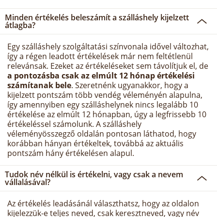
Minden értékelés beleszámít a szálláshely kijelzett
átlagba?
Egy szálláshely szolgáltatási színvonala idővel változhat,
így a régen leadott értékelések már nem feltétlenül
relevánsak. Ezeket az értékeléseket sem távolítjuk el, de
a pontozásba csak az elmúlt 12 hónap értékelési
számítanak bele
. Szeretnénk ugyanakkor, hogy a
kijelzett pontszám több vendég véleményén alapulna,
így amennyiben egy szálláshelynek nincs legalább 10
értékelése az elmúlt 12 hónapban, úgy a legfrissebb 10
értékeléssel számolunk. A szálláshely
véleményösszegző oldalán pontosan láthatod, hogy
korábban hányan értékeltek, továbbá az aktuális
pontszám hány értékelésen alapul.
Tudok név nélkül is értékelni, vagy csak a nevem
vállalásával?
Az értékelés leadásánál választhatsz, hogy az oldalon
kijelezzük-e teljes neved, csak keresztneved, vagy név