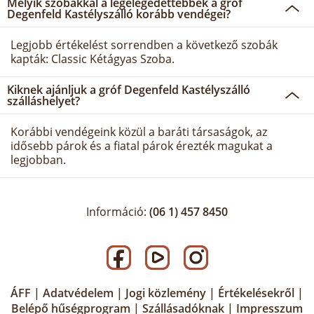
Melyik szobákkal a legelégedettebbek a gróf
Degenfeld Kastélyszálló korább vendégei?
Legjobb értékelést sorrendben a következő szobák
kapták: Classic Kétágyas Szoba.
Kiknek ajánljuk a gróf Degenfeld Kastélyszálló
szálláshelyet?
Korábbi vendégeink közül a baráti társaságok, az
idősebb párok és a fiatal párok érezték magukat a
legjobban.
Információ:
(06 1) 457 8450
ÁFF
|
Adatvédelem
|
Jogi közlemény
|
Értékelésekről
|
Belépő hűségprogram
|
Szállásadóknak
|
Impresszum