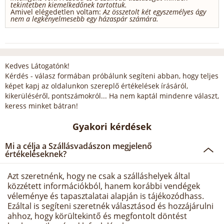
tekintetben kiemelkedőnek tartottuk.
Amivel elégedetlen voltam:
Az összetolt két egyszemélyes ágy
nem a legkényelmesebb egy házaspár számára.
Kedves Látogatónk!
Kérdés - válasz formában próbálunk segíteni abban, hogy teljes
képet kapj az oldalunkon szereplő értékelések írásáról,
kikerüléséről, pontszámokról... Ha nem kaptál mindenre választ,
keress minket bátran!
Gyakori kérdések
Mi a célja a Szállásvadászon megjelenő
értékeléseknek?
Azt szeretnénk, hogy ne csak a szálláshelyek által
közzétett információkból, hanem korábbi vendégek
véleménye és tapasztalatai alapján is tájékozódhass.
Ezáltal is segíteni szeretnék választásod és hozzájárulni
ahhoz, hogy körültekintő és megfontolt döntést