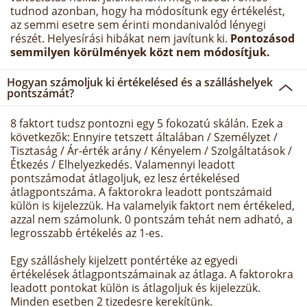
tudnod azonban, hogy ha módosítunk egy értékelést,
az semmi esetre sem érinti mondanivalód lényegi
részét. Helyesírási hibákat nem javítunk ki.
Pontozásod
semmilyen körülmények közt nem módosítjuk.
Hogyan számoljuk ki értékelésed és a szálláshelyek
pontszámát?
8 faktort tudsz pontozni egy 5 fokozatú skálán. Ezek a
következők: Ennyire tetszett általában / Személyzet /
Tisztaság / Ár-érték arány / Kényelem / Szolgáltatások /
Étkezés / Elhelyezkedés. Valamennyi leadott
pontszámodat átlagoljuk, ez lesz értékelésed
átlagpontszáma. A faktorokra leadott pontszámaid
külön is kijelezzük. Ha valamelyik faktort nem értékeled,
azzal nem számolunk. 0 pontszám tehát nem adható, a
legrosszabb értékelés az 1-es.
Egy szálláshely kijelzett pontértéke az egyedi
értékelések átlagpontszámainak az átlaga. A faktorokra
leadott pontokat külön is átlagoljuk és kijelezzük.
Minden esetben 2 tizedesre kerekítünk.