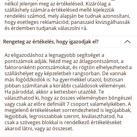
nélkül jelenjen meg az értékelésed. Kizárólag a
szálláshely számára értékelésed mellé kijelezzük
rendelési számod, mely alapján be tudnak azonosítani,
hogy esetleges reklamációd, panaszaid kivizsgálhassák
és érdemben tudjanak válaszolni rá.
Rengeteg az értékelés, hogy igazodjak el?
Az eligazodáshoz a legnagyobb segítséget a
pontszámok adják. Nézd meg az átlagpontszámot, a
faktoronkénti pontszámokat, és rögtön elhelyezheted a
szálláshelyet egy képzeletbeli rangsorban. De vannak
más fogódzkodók is: ha gyermekkel utazol, biztosan
jobban számítanak a korábbi családosok véleményei.
Ha pároddal, akkor a kettesben utazóké. Te
választhatod ki, hogy az összes véleményben böngészel
vagy csak az előre definiált 7 csoport valamelyikében. A
megjelenő értékeléseket sorrendezheted is legújabbak,
legjobbak, legrosszabbak szerint, kiválaszthatod, ha
csak a szöveges blokkal is rendelkező értékeléseket
akarod látni, vagy az összeset.