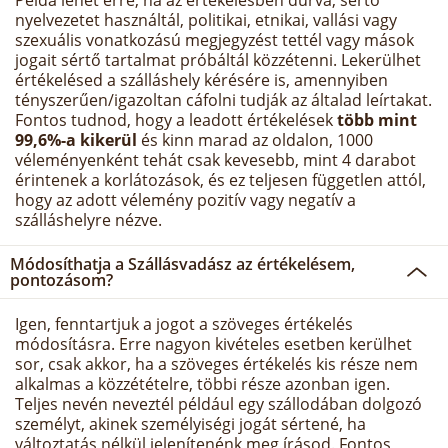
Példa lehet erre, ha az értékelésben durva, sértő
nyelvezetet használtál, politikai, etnikai, vallási vagy
szexuális vonatkozású megjegyzést tettél vagy mások
jogait sértő tartalmat próbáltál közzétenni. Lekerülhet
értékelésed a szálláshely kérésére is, amennyiben
tényszerűen/igazoltan cáfolni tudják az általad leírtakat.
Fontos tudnod, hogy a leadott értékelések
több mint
99,6%-a kikerül
és kinn marad az oldalon, 1000
véleményenként tehát csak kevesebb, mint 4 darabot
érintenek a korlátozások, és ez teljesen független attól,
hogy az adott vélemény pozitív vagy negatív a
szálláshelyre nézve.
Módosíthatja a Szállásvadász az értékelésem,
pontozásom?
Igen, fenntartjuk a jogot a szöveges értékelés
módosításra. Erre nagyon kivételes esetben kerülhet
sor, csak akkor, ha a szöveges értékelés kis része nem
alkalmas a közzétételre, többi része azonban igen.
Teljes nevén neveztél például egy szállodában dolgozó
személyt, akinek személyiségi jogát sértené, ha
változtatás nélkül jelenítenénk meg írásod. Fontos