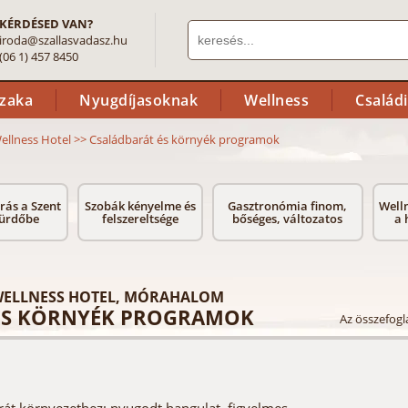
KÉRDÉSED VAN?
iroda@szallasvadasz.hu
(06 1) 457 8450
szaka
Nyugdíjasoknak
Wellness
Család
Wellness Hotel
>>
Családbarát és környék programok
rás a Szent
Szobák kényelme és
Gasztronómia finom,
Welln
Fürdőbe
felszereltsége
bőséges, változatos
a 
 WELLNESS HOTEL, MÓRAHALOM
ÉS KÖRNYÉK PROGRAMOK
Az összefogla