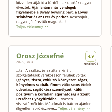
közvetlen átjárót a fürdőbe az unokák nagyon
élvezték.
Ajánlanám más vendégek
figyelmébe a Bivaly bowling bárt, a Lovas
színházat és az Ezer év parkot.
Köszönjük ,
nagyon jól éreztük magunkat!
Teljes vélemény >>
Orosz Józsefné
4.9
2023. június
rendkívüli
...tel! A szállás, és az általa kínált
szolgáltatások várakozáson felüliek voltak!
Igényes, tiszta, exkluzív környezet, tágas,
kényelmes szobák, finom változatos ételek,
udvarias, segítőkész személyzet, külön
pozitívum a korlátlan átjárhatóság a Szent
Erzsébet Gyógyfürdőbe.
Szívesen
visszatérnék ide. Másoknak is bátran ajánlom!
(Egyetlen apró észrevé...
Teljes vélemény >>