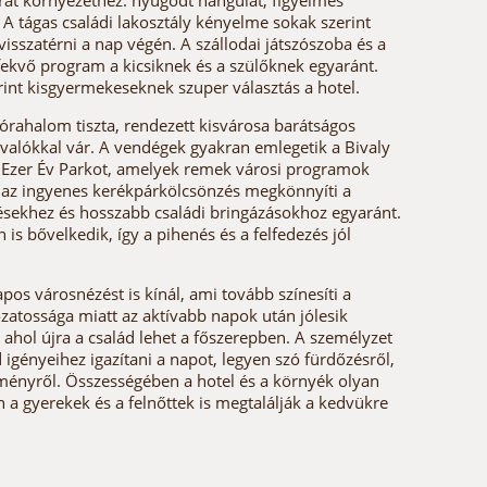
rát környezethez: nyugodt hangulat, figyelmes
A tágas családi lakosztály kényelme sokak szerint
visszatérni a nap végén. A szállodai játszószoba és a
ekvő program a kicsiknek és a szülőknek egyaránt.
rint kisgyermekeseknek szuper választás a hotel.
órahalom tiszta, rendezett kisvárosa barátságos
ivalókkal vár. A vendégek gyakran emlegetik a Bivaly
z Ezer Év Parkot, amelyek remek városi programok
a az ingyenes kerékpárkölcsönzés megkönnyíti a
ésekhez és hosszabb családi bringázásokhoz egyaránt.
is bővelkedik, így a pihenés és a felfedezés jól
os városnézést is kínál, ami tovább színesíti a
atossága miatt az aktívabb napok után jólesik
 ahol újra a család lehet a főszerepben. A személyzet
 igényeihez igazítani a napot, legyen szó fürdőzésről,
lményről. Összességében a hotel és a környék olyan
a gyerekek és a felnőttek is megtalálják a kedvükre