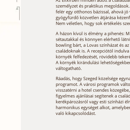
Az Elixírben minden adott a családba
személyzet és praktikus megoldások. 
felér egy otthonos bázissal, ahová jó 
gyógyfürdő közvetlen átjárása kézenf
Nem véletlen, hogy sok értékelés sze
A házon kívül is élmény a pihenés: M
sétautakkal és könnyen elérhető látn
bowling bárt, a Lovas színházat és a
családoknak is. A recepciótól indulv
környék felfedezését, rövidebb teker
A környék kirándulási lehetőségekben 
váltogatható.
Ráadás, hogy Szeged közelsége egynap
programot. A városi programok változ
visszatérni a hotel csendes közegébe,
figyelmes ajánlásai segítenek a család
kerékpározásról vagy esti színházi é
harmonikus egységet alkot, amelyben 
való kikapcsolódást.