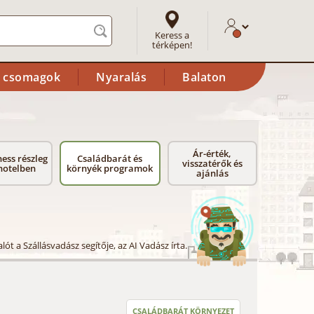
Keress a
térképen!
i csomagok
Nyaralás
Balaton
Ár-érték,
ess részleg
Családbarát és
visszatérők és
hotelben
környék programok
ajánlás
lót a Szállásvadász segítője, az AI Vadász írta.
CSALÁDBARÁT KÖRNYEZET