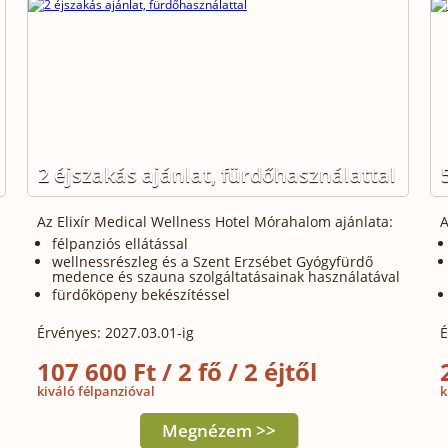
2 éjszakás ajánlat, fürdőhasználattal
Az Elixír Medical Wellness Hotel Mórahalom ajánlata:
A
félpanziós ellátással
wellnessrészleg és a Szent Erzsébet Gyógyfürdő
medence és szauna szolgáltatásainak használatával
fürdőköpeny bekészítéssel
Érvényes: 2027.03.01-ig
É
107 600 Ft / 2 fő / 2 éjtől
kiváló félpanzióval
k
Megnézem >>