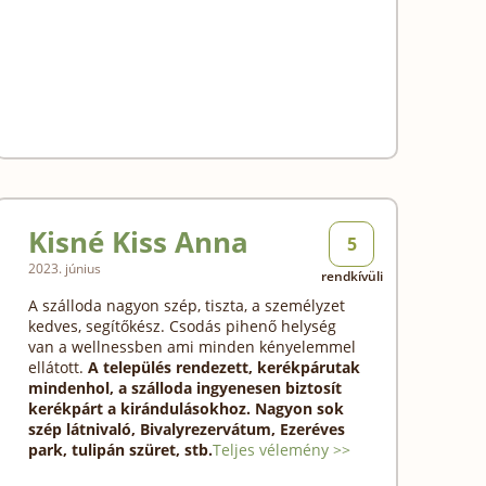
Kisné Kiss Anna
5
2023. június
rendkívüli
A szálloda nagyon szép, tiszta, a személyzet
kedves, segítőkész. Csodás pihenő helység
van a wellnessben ami minden kényelemmel
ellátott.
A település rendezett, kerékpárutak
mindenhol, a szálloda ingyenesen biztosít
kerékpárt a kirándulásokhoz.
Nagyon sok
szép látnivaló, Bivalyrezervátum, Ezeréves
park, tulipán szüret, stb.
Teljes vélemény >>