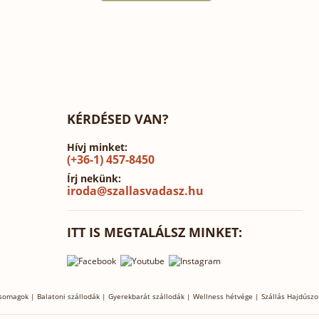
KÉRDÉSED VAN?
Hívj minket:
(+36-1) 457-8450
Írj nekünk:
iroda@szallasvadasz.hu
ITT IS MEGTALÁLSZ MINKET:
csomagok
|
Balatoni szállodák
|
Gyerekbarát szállodák
|
Wellness hétvége
|
Szállás Hajdúszo