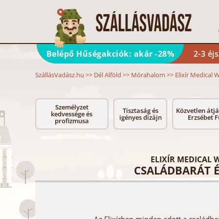
Belépő Hűségakciók: akár -28%
2-3 éj
SzállásVadász.hu
>>
Dél Alföld
>>
Mórahalom
>>
Elixír Medical 
Személyzet
Tisztaság és
Közvetlen átjá
kedvessége és
igényes dizájn
Erzsébet 
profizmusa
ELIXÍR MEDICAL
CSALÁDBARÁT 