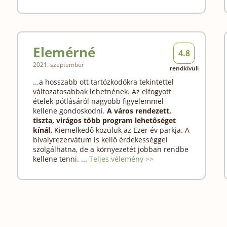
Elemérné
4.8
2021. szeptember
rendkívüli
...a hosszabb ott tartózkodókra tekintettel
változatosabbak lehetnének. Az elfogyott
ételek pótlásáról nagyobb figyelemmel
kellene gondoskodni.
A város rendezett,
tiszta, virágos több program lehetőséget
kínál.
Kiemelkedő közülük az Ezer év parkja. A
bivalyrezervátum is kellő érdekességgel
szolgálhatna, de a környezetét jobban rendbe
kellene tenni. ...
Teljes vélemény >>