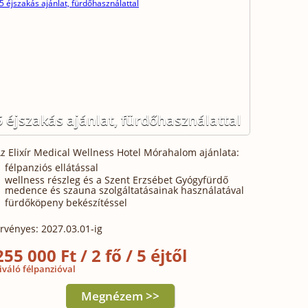
5 éjszakás ajánlat, fürdőhasználattal
z Elixír Medical Wellness Hotel Mórahalom ajánlata:
félpanziós ellátással
wellness részleg és a Szent Erzsébet Gyógyfürdő
medence és szauna szolgáltatásainak használatával
fürdőköpeny bekészítéssel
rvényes: 2027.03.01-ig
255 000 Ft / 2 fő / 5 éjtől
iváló félpanzióval
Megnézem >>