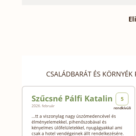
El
CSALÁDBARÁT ÉS KÖRNYÉK
Szűcsné Pálfi Katalin
5
2026. február
rendkívüli
...tt a viszonylag nagy úszómedencével és
élményelemekkel, pihenőszobával és
kényelmes ülőfelületekkel, nyugágyakkal ami
csak a hotel vendégeinek állt rendelkezésére.