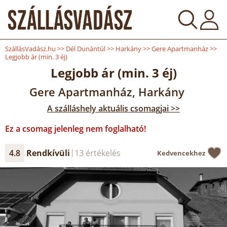
SzállásVadász.hu
>>
Dél Dunántúl
>>
Harkány
>>
Gere Apartmanház
>>
Legjobb ár (min. 3 éj)
Legjobb ár (min. 3 éj)
Gere Apartmanház, Harkány
A szálláshely aktuális csomagjai >>
Ez a csomag jelenleg nem foglalható!
4.8
Rendkívüli
13 értékelés
Kedvencekhez