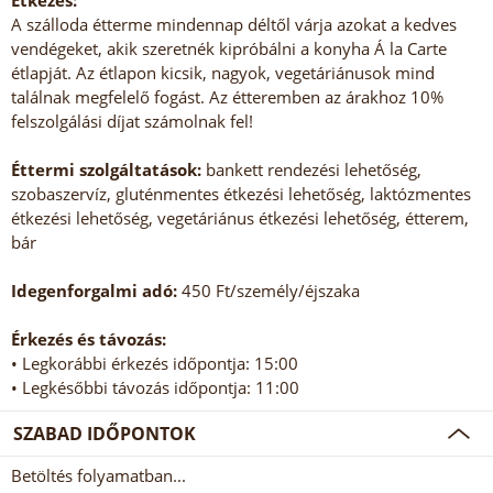
Étkezés:
A szálloda étterme mindennap déltől várja azokat a kedves
vendégeket, akik szeretnék kipróbálni a konyha Á la Carte
étlapját. Az étlapon kicsik, nagyok, vegetáriánusok mind
találnak megfelelő fogást. Az étteremben az árakhoz 10%
felszolgálási díjat számolnak fel!
Éttermi szolgáltatások:
bankett rendezési lehetőség,
szobaszervíz, gluténmentes étkezési lehetőség, laktózmentes
étkezési lehetőség, vegetáriánus étkezési lehetőség, étterem,
bár
Idegenforgalmi adó:
450 Ft/személy/éjszaka
Érkezés és távozás:
• Legkorábbi érkezés időpontja: 15:00
• Legkésőbbi távozás időpontja: 11:00
SZABAD IDŐPONTOK
Betöltés folyamatban...