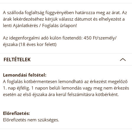
A szálloda foglaltság függvényében határozza meg az árat. Az
árak lekérdezéséhez kérjük válassz dátumot és elhelyezést a
lenti Ajánlatkérés / Foglalás űrlapon!
Az idegenforgalmi adó külön fizetendő: 450 Ft/személy/
éjszaka (18 éves kor felett)
FELTÉTELEK
Lemondási feltétel:
A foglalás kötbérmentesen lemondható az érkezést megelőző
1. nap éjfélig. 1 napon belüli lemondás vagy meg nem érkezés
esetén az első éjszaka ára kerül felszámításra kötbérként.
Előrefizetés:
Előrefizetés nem szükséges.