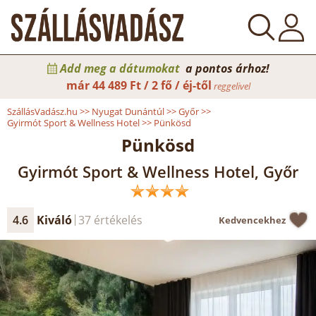
Add meg a dátumokat
a pontos árhoz!
már
44 489 Ft / 2 fő / éj-től
reggelivel
SzállásVadász.hu
>>
Nyugat Dunántúl
>>
Győr
>>
Gyirmót Sport & Wellness Hotel
>>
Pünkösd
Pünkösd
Gyirmót Sport & Wellness Hotel, Győr
4.6
Kiváló
37 értékelés
Kedvencekhez