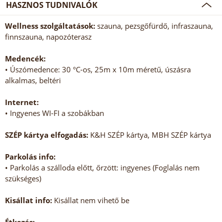
HASZNOS TUDNIVALÓK
Wellness szolgáltatások:
szauna, pezsgőfürdő, infraszauna,
finnszauna, napozóterasz
Medencék:
• Úszómedence: 30 °C-os, 25m x 10m méretű, úszásra
alkalmas, beltéri
Internet:
• Ingyenes WI-FI a szobákban
SZÉP kártya elfogadás:
K&H SZÉP kártya, MBH SZÉP kártya
Parkolás info:
• Parkolás a szálloda előtt, őrzött: ingyenes (Foglalás nem
szükséges)
Kisállat info:
Kisállat nem vihető be