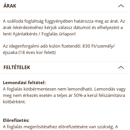
ÁRAK
A szálloda foglaltság függvényében határozza meg az árat. Az
árak lekérdezéséhez kérjük válassz dátumot és elhelyezést a
lenti Ajánlatkérés / Foglalás űrlapon!
Az idegenforgalmi adó külön fizetendő: 830 Ft/személy/
éjszaka (18 éves kor felett)
FELTÉTELEK
Lemondási feltétel:
A foglalás kötbérmentesen nem lemondható. Lemondás vagy
meg nem érkezés esetén a teljes ár 50%-a kerül felszámításra
kötbérként.
Előrefizetés:
A foglalás megerősítéséhez előrefizetésére van szükség. A