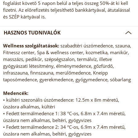
foglalást követő 5 napon belül a teljes összeg 50%-át ki kell
fizetni. Az előrefizetés teljesíthető bankkártyával, átutalással
és SZÉP kártyával is.
HASZNOS TUDNIVALÓK
Wellness szolgáltatások:
szabadtéri úszómedence, szauna,
Fitnessz center, Spa & wellness center, kozmetika, manikűr,
masszázs, pedikűr, szépségszalon, termálvíz, illetve
gyógyászati létesítmény, élménymedence, gőzfürdő,
infraszauna, finnszauna, merülőmedence, Kneipp
taposómedence, gyerekmedence, gyógymedence, sóbarlang
Medencék:
• kültéri szezonális úszómedence: 12.5m x 8m méretű,
úszásra alkalmas, kültéri
• Fedett termálmedence 1: 38 °C-os, 6.8m x 7.4m méretű,
úszásra nem alkalmas, beltéri, gyógyvizes
• Fedett termálmedence 2: 34 °C-os, 6.9m x 7.4m méretű,
úszásra nem alkalmas, beltéri, gyógyvizes