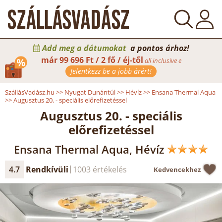
Add meg a dátumokat
a pontos árhoz!
már
99 696 Ft / 2 fő / éj-től
all inclusive e
Jelentkezz be a jobb árért!
SzállásVadász.hu
>>
Nyugat Dunántúl
>>
Hévíz
>>
Ensana Thermal Aqua
>>
Augusztus 20. - speciális előrefizetéssel
Augusztus 20. - speciális
előrefizetéssel
Ensana Thermal Aqua, Hévíz
4.7
Rendkívüli
1003 értékelés
Kedvencekhez