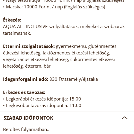
• Nagy testű kutya: 10000 Forint / nap (Foglalás szükséges)
• Macska: 10000 Forint / nap (Foglalás szükséges)
Étkezés:
AQUA ALL INCLUSIVE szolgáltatások, melyeket a szobaárak
tartalmaznak.
Éttermi szolgáltatások:
gyermekmenü, gluténmentes
étkezési lehetőség, laktózmentes étkezési lehetőség,
vegetáriánus étkezési lehetőség, cukormentes étkezési
lehetőség, étterem, bár
Idegenforgalmi adó:
830 Ft/személy/éjszaka
Érkezés és távozás:
• Legkorábbi érkezés időpontja: 15:00
• Legkésőbbi távozás időpontja: 11:00
SZABAD IDŐPONTOK
Betöltés folyamatban...