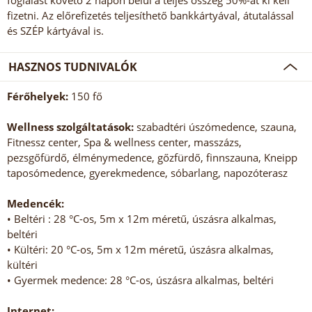
foglalást követő 2 napon belül a teljes összeg 50%-át ki kell
fizetni. Az előrefizetés teljesíthető bankkártyával, átutalással
és SZÉP kártyával is.
HASZNOS TUDNIVALÓK
Férőhelyek:
150 fő
Wellness szolgáltatások:
szabadtéri úszómedence, szauna,
Fitnessz center, Spa & wellness center, masszázs,
pezsgőfürdő, élménymedence, gőzfürdő, finnszauna, Kneipp
taposómedence, gyerekmedence, sóbarlang, napozóterasz
Medencék:
• Beltéri : 28 °C-os, 5m x 12m méretű, úszásra alkalmas,
beltéri
• Kültéri: 20 °C-os, 5m x 12m méretű, úszásra alkalmas,
kültéri
• Gyermek medence: 28 °C-os, úszásra alkalmas, beltéri
Internet: