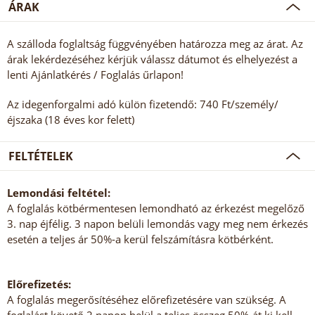
ÁRAK
A szálloda foglaltság függvényében határozza meg az árat. Az
árak lekérdezéséhez kérjük válassz dátumot és elhelyezést a
lenti Ajánlatkérés / Foglalás űrlapon!
Az idegenforgalmi adó külön fizetendő: 740 Ft/személy/
éjszaka (18 éves kor felett)
FELTÉTELEK
Lemondási feltétel:
A foglalás kötbérmentesen lemondható az érkezést megelőző
3. nap éjfélig. 3 napon belüli lemondás vagy meg nem érkezés
esetén a teljes ár 50%-a kerül felszámításra kötbérként.
Előrefizetés:
A foglalás megerősítéséhez előrefizetésére van szükség. A