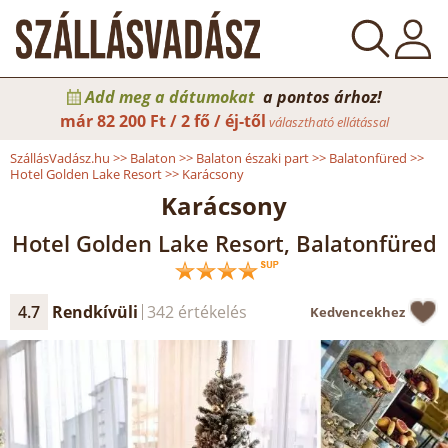
Add meg a dátumokat
a pontos árhoz!
már
82 200 Ft / 2 fő / éj-től
választható ellátással
SzállásVadász.hu
>>
Balaton
>>
Balaton északi part
>>
Balatonfüred
>>
Hotel Golden Lake Resort
>>
Karácsony
Karácsony
Hotel Golden Lake Resort, Balatonfüred
4.7
Rendkívüli
342 értékelés
Kedvencekhez