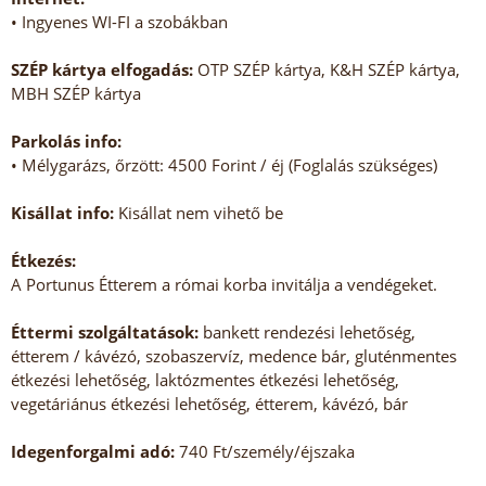
• Ingyenes WI-FI a szobákban
SZÉP kártya elfogadás:
OTP SZÉP kártya, K&H SZÉP kártya,
MBH SZÉP kártya
Parkolás info:
• Mélygarázs, őrzött: 4500 Forint / éj (Foglalás szükséges)
Kisállat info:
Kisállat nem vihető be
Étkezés:
A Portunus Étterem a római korba invitálja a vendégeket.
Éttermi szolgáltatások:
bankett rendezési lehetőség,
étterem / kávézó, szobaszervíz, medence bár, gluténmentes
étkezési lehetőség, laktózmentes étkezési lehetőség,
vegetáriánus étkezési lehetőség, étterem, kávézó, bár
Idegenforgalmi adó:
740 Ft/személy/éjszaka