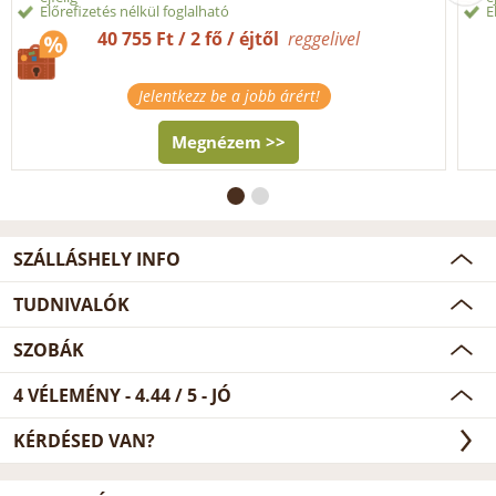
Előrefizetés nélkül foglalható
E
40 755 Ft / 2 fő / éjtől
reggelivel
Jelentkezz be a jobb árért!
Megnézem >>
SZÁLLÁSHELY INFO
TUDNIVALÓK
SZOBÁK
4
VÉLEMÉNY -
4.44
/
5
- JÓ
KÉRDÉSED VAN?