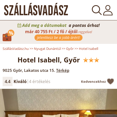
Add meg a dátumokat
a pontos árhoz!
már
40 755 Ft / 2 fő / éjtől
reggelivel
Jelentkezz be a jobb árért!
SzállásVadász.hu
>>
Nyugat Dunántúl
>>
Győr
>>
Hotel Isabell
Hotel Isabell, Győr
9025
Győr
,
Lakatos utca 15.
Térkép
4.4
Kiváló
4 értékelés
Kedvencekhez