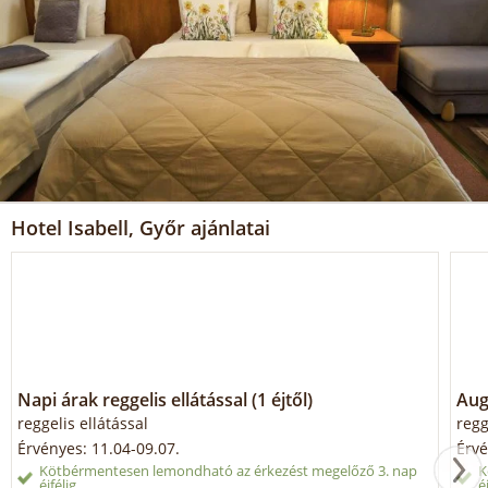
Hotel Isabell, Győr ajánlatai
Napi árak reggelis ellátással (1 éjtől)
Aug
reggelis ellátással
regg
Érvényes: 11.04-09.07.
Érvé
Kötbérmentesen lemondható az érkezést megelőző 3. nap
K
éjfélig
é