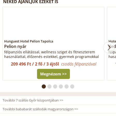
NEKED AJÁNLJUK EZEKET IS
Hunguest Hotel Pelion Tapolca
Hote
Pelion nyár
Ked
félpanziós ellátással, wellness sziget és fitneszterem
félp
használattal, élőzenés estekkel, gyermek programokkal
hasz
209 496 Ft / 2 fő / 3 éjtől
csodás félpanzióval
Megnézem >>
További 7 szállás Győr központjában >>
További bababarát szállodák magyarországon >>