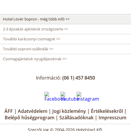
Hotel Lövér Sopron - még több infó >>
2-3 éjszakás ajánlatok országszerte >>
További karácsonyi csomagok >>
További soproni szállodák >>
Csomagajánlatok nyugdíjasoknak >>
Információ:
(06 1) 457 8450
ÁFF
|
Adatvédelem
|
Jogi közlemény
|
Értékelésekről
|
Belépő hűségprogram
|
Szállásadóknak
|
Impresszum
Szerzői jog © 2004-2026 Hotelstart Kft.