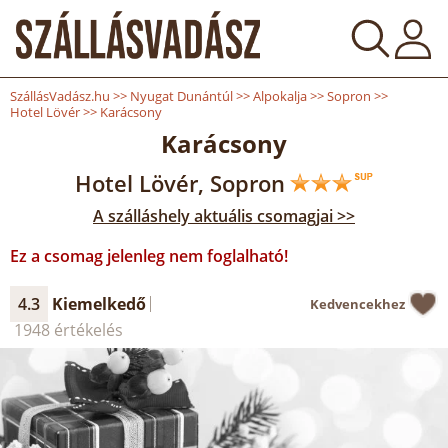
SzállásVadász.hu
>>
Nyugat Dunántúl
>>
Alpokalja
>>
Sopron
>>
Hotel Lövér
>>
Karácsony
Karácsony
Hotel Lövér, Sopron
A szálláshely aktuális csomagjai >>
Ez a csomag jelenleg nem foglalható!
4.3
Kiemelkedő
Kedvencekhez
1948 értékelés