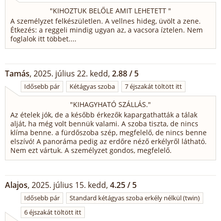
"
KIHOZTUK BELŐLE AMIT LEHETETT
"
A személyzet felkészületlen. A vellnes hideg, üvölt a zene.
Étkezés: a reggeli mindig ugyan az, a vacsora íztelen. Nem
foglalok itt többet....
Tamás
, 2025. július 22. kedd,
2.88 / 5
Idősebb pár
Kétágyas szoba
7 éjszakát töltött itt
"
KIHAGYHATÓ SZÁLLÁS.
"
Az ételek jók, de a később érkezők kapargathatták a tálak
alját, ha még volt bennük valami. A szoba tiszta, de nincs
klíma benne. a fürdőszoba szép, megfelelő, de nincs benne
elszívó! A panoráma pedig az erdőre néző erkélyről látható.
Nem ezt vártuk. A személyzet gondos, megfelelő.
Alajos
, 2025. július 15. kedd,
4.25 / 5
Idősebb pár
Standard kétágyas szoba erkély nélkül (twin)
6 éjszakát töltött itt