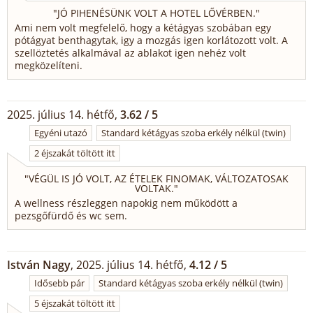
"
JÓ PIHENÉSÜNK VOLT A HOTEL LŐVÉRBEN.
"
Ami nem volt megfelelő, hogy a kétágyas szobában egy
pótágyat benthagytak, igy a mozgás igen korlátozott volt. A
szellöztetés alkalmával az ablakot igen nehéz volt
megközelíteni.
2025. július 14. hétfő,
3.62 / 5
Egyéni utazó
Standard kétágyas szoba erkély nélkül (twin)
2 éjszakát töltött itt
"
VÉGÜL IS JÓ VOLT, AZ ÉTELEK FINOMAK, VÁLTOZATOSAK
VOLTAK.
"
A wellness részleggen napokig nem működött a
pezsgőfürdő és wc sem.
István Nagy
, 2025. július 14. hétfő,
4.12 / 5
Idősebb pár
Standard kétágyas szoba erkély nélkül (twin)
5 éjszakát töltött itt