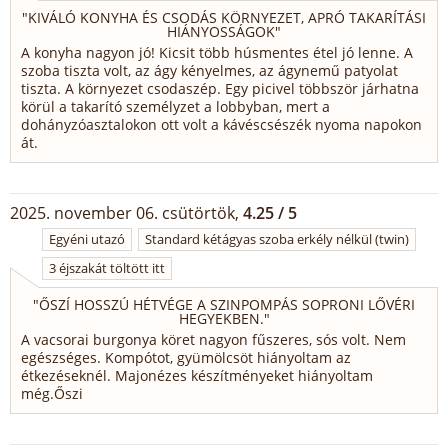
"
KIVÁLÓ KONYHA ÉS CSODÁS KÖRNYEZET, APRÓ TAKARÍTÁSI
HIÁNYOSSÁGOK
"
A konyha nagyon jó! Kicsit több húsmentes étel jó lenne. A
szoba tiszta volt, az ágy kényelmes, az ágynemű patyolat
tiszta. A környezet csodaszép. Egy picivel többször járhatna
körül a takarító személyzet a lobbyban, mert a
dohányzóasztalokon ott volt a kávéscsészék nyoma napokon
át.
2025. november 06. csütörtök,
4.25 / 5
Egyéni utazó
Standard kétágyas szoba erkély nélkül (twin)
3 éjszakát töltött itt
"
ŐSZÍ HOSSZÚ HÉTVÉGE A SZINPOMPÁS SOPRONI LŐVÉRI
HEGYEKBEN.
"
A vacsorai burgonya köret nagyon fűszeres, sós volt. Nem
egészséges. Kompótot, gyümölcsöt hiányoltam az
étkezéseknél. Majonézes készítményeket hiányoltam
még.Őszi