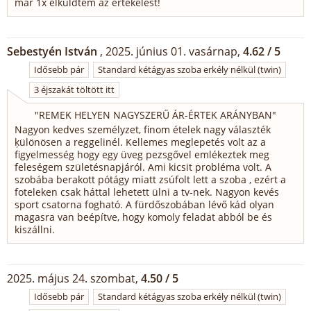
már 1x elküldtem az értékelést!
Sebestyén István
, 2025. június 01. vasárnap,
4.62 / 5
Idősebb pár
Standard kétágyas szoba erkély nélkül (twin)
3 éjszakát töltött itt
"
REMEK HELYEN NAGYSZERŰ ÁR-ÉRTEK ARÁNYBAN
"
Nagyon kedves személyzet, finom ételek nagy választék
ķülönösen a reggelinél. Kellemes meglepetés volt az a
figyelmesség hogy egy üveg pezsgővel emlékeztek meg
feleségem születésnapjáról. Ami kicsit probléma volt. A
szobába berakott pótágy miatt zsúfolt lett a szoba , ezért a
foteleken csak háttal lehetett ülni a tv-nek. Nagyon kevés
sport csatorna fogható. A fürdőszobában lévő kád olyan
magasra van beépítve, hogy komoly feladat abból be és
kiszállni.
2025. május 24. szombat,
4.50 / 5
Idősebb pár
Standard kétágyas szoba erkély nélkül (twin)