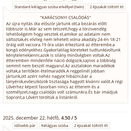
Standard kétágyas szoba erkéllyel (twin)
2 éjszakát töltött itt
"
KARÁCSONYI CSALÓDÁS
"
Az újra nyitás óta először jártunk ott,a bezárás előtt
többször is.Már az sem tetszett,hogy a törzsvendég
lehetőségeim hogy vesztek el,amikor az adataim nem
változtak,és elvileg nem lehetett volna akadály.24-én 18-21
óráig volt vacsora.19 óra után érkeztünk az étterembe,a
kongó edényekhez.Gyakorlatilag köreteket tudtunk(voltunk
kénytelenek)enni,azok is silány minőségben voltak.Az
étteremben mindenféle náció dolgozik,sajnos a többség
semmit nem beszél magyarul.Az asztalokon maradékok
voltak,a terítőkön ételmaradék.A reggelinél jobban
jártunk,ott azért nehéz nagyot hibázni,bár a
tányérok,evőeszközök tisztasága hagyott kívánni valót.A régi
Lővérhez képest fasorban nincs az étterem és a
személyzet,nagy csalódás volt számunkra.És bár imádjuk
Sopront,a Lővért töröltük a listánkról.
2025. december 22. hétfő,
4.50 / 5
Idősebb pár
Kétágyas szoba
2 éjszakát töltött itt