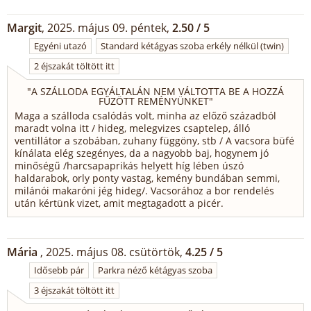
Margit
, 2025. május 09. péntek,
2.50 / 5
Egyéni utazó
Standard kétágyas szoba erkély nélkül (twin)
2 éjszakát töltött itt
"
A SZÁLLODA EGYÁLTALÁN NEM VÁLTOTTA BE A HOZZÁ
FŰZÖTT REMÉNYÜNKET
"
Maga a szálloda csalódás volt, minha az előző századból
maradt volna itt / hideg, melegvizes csaptelep, álló
ventillátor a szobában, zuhany függöny, stb / A vacsora büfé
kínálata elég szegényes, da a nagyobb baj, hogynem jó
minőségű /harcsapaprikás helyett híg lében úszó
haldarabok, orly ponty vastag, kemény bundában semmi,
milánói makaróni jég hideg/. Vacsorához a bor rendelés
után kértünk vizet, amit megtagadott a picér.
Mária
, 2025. május 08. csütörtök,
4.25 / 5
Idősebb pár
Parkra néző kétágyas szoba
3 éjszakát töltött itt