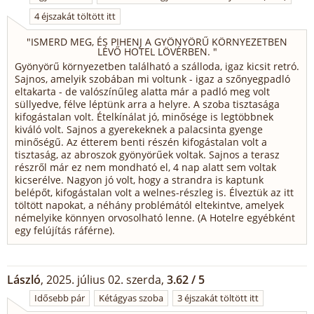
4 éjszakát töltött itt
"
ISMERD MEG, ÉS PIHENJ A GYÖNYÖRŰ KÖRNYEZETBEN
LÉVŐ HOTEL LÖVÉRBEN.
"
Gyönyörű környezetben található a szálloda, igaz kicsit retró.
Sajnos, amelyik szobában mi voltunk - igaz a szőnyegpadló
eltakarta - de valószínűleg alatta már a padló meg volt
süllyedve, félve léptünk arra a helyre. A szoba tisztasága
kifogástalan volt. Ételkínálat jó, minősége is legtöbbnek
kiváló volt. Sajnos a gyerekeknek a palacsinta gyenge
minőségű. Az étterem benti részén kifogástalan volt a
tisztaság, az abroszok gyönyörűek voltak. Sajnos a terasz
részről már ez nem mondható el, 4 nap alatt sem voltak
kicserélve. Nagyon jó volt, hogy a strandra is kaptunk
belépőt, kifogástalan volt a welnes-részleg is. Élveztük az itt
töltött napokat, a néhány problémától eltekintve, amelyek
némelyike könnyen orvosolható lenne. (A Hotelre egyébként
egy felújítás ráférne).
László
, 2025. július 02. szerda,
3.62 / 5
Idősebb pár
Kétágyas szoba
3 éjszakát töltött itt