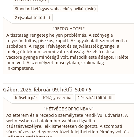
Standard kétágyas szoba erkély nélkül (twin)
2 éjszakát töltött itt
"
RETRO HOTEL
"
A tisztaság rengeteg helyen problémás. A szőnyeg a
folyosón foltos, piszkos, kopott. Az ágyak alatt szemét volt a
szobában. A reggeli felvágott és sajtválaszték gyenge, a
meleg ételekben semmi változatosság. Az első este a
vacsora gyenge minőségű volt, második este átlagos. Halétel
nem volt. A személyzet mosolytalan, szakmailag
inkompetens.
Gábor
, 2026. február 09. hétfő,
5.00 / 5
Idősebb pár
Kétágyas szoba
2 éjszakát töltött itt
"
HÉTVÉGE SOPRONBAN
"
Az étterem és a recepció személyzete rendkívül udvarias. A
wellnessben a fiatalember valóban figyelt a
csúszásveszélyre, lelkiismeretesen dolgozott. A szombati
városnézés az idegenvezetővel felejthetetlen élmény volt és