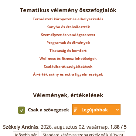
Tematikus vélemény összefoglalók
Természeti környezet és elhelyezkedés
Konyha és ételválaszték
Személyzet és vendégszeretet
Programok és élmények
Tisztaság és komfort
Wellness és fitnesz lehetőségek
Családbarát szolgáltatások
Ár-érték arány és extra figyelmességek
Vélemények, értékelések
Csak a szövegesek
Székely András
, 2026. augusztus 02. vasárnap,
1.88 / 5
Idősebb pár
Standard kétágyas szoba erkély nélkül (twin)