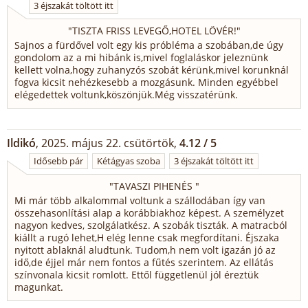
3 éjszakát töltött itt
"
TISZTA FRISS LEVEGŐ,HOTEL LÖVÉR!
"
Sajnos a fürdővel volt egy kis próbléma a szobában,de úgy
gondolom az a mi hibánk is,mivel foglaláskor jeleznünk
kellett volna,hogy zuhanyzós szobát kérünk,mivel korunknál
fogva kicsit nehézkesebb a mozgásunk. Minden egyébbel
elégedettek voltunk,köszönjük.Még visszatérünk.
Ildikó
, 2025. május 22. csütörtök,
4.12 / 5
Idősebb pár
Kétágyas szoba
3 éjszakát töltött itt
"
TAVASZI PIHENÉS
"
Mi már több alkalommal voltunk a szállodában így van
összehasonlítási alap a korábbiakhoz képest. A személyzet
nagyon kedves, szolgálatkész. A szobák tiszták. A matracból
kiállt a rugó lehet,H elég lenne csak megfordítani. Éjszaka
nyitott ablaknál aludtunk. Tudom,h nem volt igazán jó az
idő,de éjjel már nem fontos a fűtés szerintem. Az ellátás
színvonala kicsit romlott. Ettől függetlenül jól éreztük
magunkat.