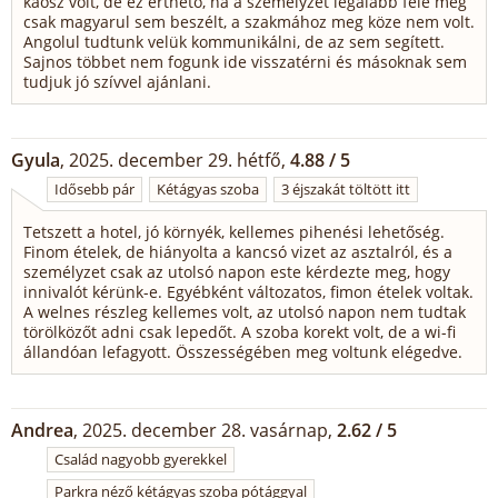
káosz volt, de ez érthető, ha a személyzet legalább fele még
csak magyarul sem beszélt, a szakmához meg köze nem volt.
Angolul tudtunk velük kommunikálni, de az sem segített.
Sajnos többet nem fogunk ide visszatérni és másoknak sem
tudjuk jó szívvel ajánlani.
Gyula
, 2025. december 29. hétfő,
4.88 / 5
Idősebb pár
Kétágyas szoba
3 éjszakát töltött itt
Tetszett a hotel, jó környék, kellemes pihenési lehetőség.
Finom ételek, de hiányolta a kancsó vizet az asztalról, és a
személyzet csak az utolsó napon este kérdezte meg, hogy
innivalót kérünk-e. Egyébként változatos, fimon ételek voltak.
A welnes részleg kellemes volt, az utolsó napon nem tudtak
törölközőt adni csak lepedőt. A szoba korekt volt, de a wi-fi
állandóan lefagyott. Összességében meg voltunk elégedve.
Andrea
, 2025. december 28. vasárnap,
2.62 / 5
Család nagyobb gyerekkel
Parkra néző kétágyas szoba pótággyal