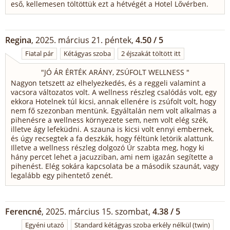
eső, kellemesen töltöttük ezt a hétvégét a Hotel Lővérben.
Regina
, 2025. március 21. péntek,
4.50 / 5
Fiatal pár
Kétágyas szoba
2 éjszakát töltött itt
"
JÓ ÁR ÉRTÉK ARÁNY, ZSÚFOLT WELLNESS
"
Nagyon tetszett az elhelyezkedés, és a reggeli valamint a
vacsora változatos volt. A wellness részleg csalódás volt, egy
ekkora Hotelnek túl kicsi, annak ellenére is zsúfolt volt, hogy
nem fő szezonban mentünk. Egyáltalán nem volt alkalmas a
pihenésre a wellness környezete sem, nem volt elég szék,
illetve ágy lefeküdni. A szauna is kicsi volt ennyi embernek,
és úgy recsegtek a fa deszkák, hogy féltünk letörik alattunk.
Illetve a wellness részleg dolgozó Úr szabta meg, hogy ki
hány percet lehet a jacuzziban, ami nem igazán segítette a
pihenést. Elég sokára kapcsolata be a második szaunát, vagy
legalább egy pihentető zenét.
Ferencné
, 2025. március 15. szombat,
4.38 / 5
Egyéni utazó
Standard kétágyas szoba erkély nélkül (twin)