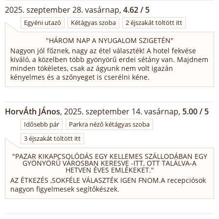
2025. szeptember 28. vasárnap,
4.62 / 5
Egyéni utazó
Kétágyas szoba
2 éjszakát töltött itt
"
HÁROM NAP A NYUGALOM SZIGETÉN
"
Nagyon jól főznek, nagy az étel választék! A hotel fekvése
kiváló, a közelben több gyönyörű erdei sétány van. Majdnem
minden tökéletes, csak az ágyunk nem volt igazán
kényelmes és a szőnyeget is cserélni kéne.
HorvÁth JÁnos
, 2025. szeptember 14. vasárnap,
5.00 / 5
Idősebb pár
Parkra néző kétágyas szoba
3 éjszakát töltött itt
"
PAZAR KIKAPCSOLÓDÁS EGY KELLEMES SZÁLLODÁBAN EGY
GYÖNYÖRŰ VÁROSBAN KERESVE -ITT, OTT TALÁLVA-A
HETVEN ÉVES EMLÉKEKET.
"
AZ ÉTKEZÉS ,SOKFÉLE VÁLASZTÉK IGEN FNOM.A recepciósok
nagyon figyelmesek segítőkészek.