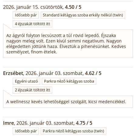
2026. január 15. csütörtök,
4.50 / 5
Idősebb pár
Standard kétágyas szoba erkély nélkül (twin)
4 éjszakát töltött itt
Az ágyról folyton lecsúszott a túl rövid lepedő. Éjszaka
nagyon meleg volt. Ezen kívül semmi negatívum. Nagyon
elégedetten jöttünk haza. Élveztük a pihenésünket. Kedves
személyzet, finom ételek.
Erzsébet
, 2026. január 03. szombat,
4.62 / 5
Egyéni utazó
Parkra néző kétágyas szoba
2 éjszakát töltött itt
A wellnessz kevés lehetőséggel szolgált, kicsi medencékkel.
Imre
, 2026. január 03. szombat,
4.75 / 5
Idősebb pár
Parkra néző kétágyas szoba (twin)