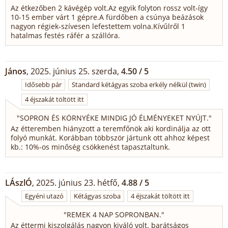
Az étkezőben 2 kávégép volt.Az egyik folyton rossz volt-így
10-15 ember várt 1 gépre.A fürdőben a csúnya beázások
nagyon régiek-szívesen lefestettem volna.Kívűlről 1
hatalmas festés ráfér a szállóra.
János
, 2025. június 25. szerda,
4.50 / 5
Idősebb pár
Standard kétágyas szoba erkély nélkül (twin)
4 éjszakát töltött itt
"
SOPRON ÉS KÖRNYÉKE MINDIG JÓ ÉLMÉNYEKET NYÚJT.
"
Az étteremben hiányzott a teremfőnök aki kordinálja az ott
folyó munkát. Korábban többször jártunk ott ahhoz képest
kb.: 10%-os minőség csökkenést tapasztaltunk.
LÁszlÓ
, 2025. június 23. hétfő,
4.88 / 5
Egyéni utazó
Kétágyas szoba
4 éjszakát töltött itt
"
REMEK 4 NAP SOPRONBAN.
"
Az éttermi kiszolgálás nagyon kiváló volt. barátságos