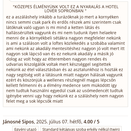
"
KÖZEPES ÉLMÉNYÜNK VOLT EZ A NYARALÁS A HOTEL
LÖVÉR SOPRONBAN
"
ez a aszáláshely inkább a turázóknak jo mert a kornyéken
nincs semmi csak park és erdős részek ami szerintem csak
látóknak való ugyan is mi mind a ketten látás és
hallássérültek vagyunk és mi nem tudunk ilyen helaekre
menni de a környékbeli sétákra nagyon megfeleler nekünk
is ami a száláson volt a loftes közlekedés a szobába valamint
ami nekünk az akadály mentesitéshez nagyon jó volt mert itt
nagyon sok lápcső van és ez nekunk akadály a másik jó
dolog az volt hogy az étteremben nagyon rendes és
udvarias kiszolgálók voltak mert készséggel segitettek
nekünk az étel választásban és az asztalunkhoz is hozták ez
nagy segitség volt a látásunk miatt nagyon hálásak vagyunk
ezért és köszönjük a wellenes részlegnél magas lépcsőn
kellett felmenni és a élmény medence sem müködött igy
nem tudtuk használni egyedül csak az usómedencét tudtuk
igénybe venni ugy hogy nekünk ez a száláshely nem nagyon
felet meg a sok lépcsők miatt
Jánosné Sipos
, 2025. július 07. hétfő,
4.00 / 5
Egyéni utazó
Standard kétágyas szoba erkély nélkül (twin)