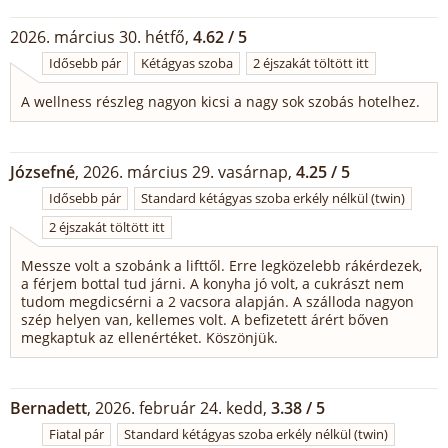
2026. március 30. hétfő,
4.62 / 5
Idősebb pár
Kétágyas szoba
2 éjszakát töltött itt
A wellness részleg nagyon kicsi a nagy sok szobás hotelhez.
Józsefné
, 2026. március 29. vasárnap,
4.25 / 5
Idősebb pár
Standard kétágyas szoba erkély nélkül (twin)
2 éjszakát töltött itt
Messze volt a szobánk a lifttől. Erre legközelebb rákérdezek,
a férjem bottal tud járni. A konyha jó volt, a cukrászt nem
tudom megdicsérni a 2 vacsora alapján. A szálloda nagyon
szép helyen van, kellemes volt. A befizetett árért bőven
megkaptuk az ellenértéket. Köszönjük.
Bernadett
, 2026. február 24. kedd,
3.38 / 5
Fiatal pár
Standard kétágyas szoba erkély nélkül (twin)