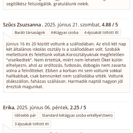
segítőkész felszolgálók. gratulálunk nekik.
Szűcs Zsuzsanna
, 2025. június 21. szombat,
4.88 / 5
Baráti társaságok
Kétágyas szoba
4 éjszakát töltött itt
Június 16 és 20 között voltunk a szállodában. Az első két nap
két általános iskolás osztály is a szállodában volt. Szobáik
mellettünk és felettünk voltak.Korosztályuknak megfelelően
"viselkedtek". Nem értettük, miért nem lehetett Őket külön
elhelyezni, ahol az ordítozás, futkosás, dobogás nem zavarta
volna a felnőtteket. Ebben a korban mi sem voltunk sokkal
hallkabbak, csak bennünket nem szállodába vitték. Voltunk
diákszállon, faházas szálláson. Harmadik naptól nagyon jól
éreztük magunkat.
Erika
, 2025. június 06. péntek,
2.25 / 5
Idősebb pár
Standard kétágyas szoba erkéllyel (twin)
3 éjszakát töltött itt