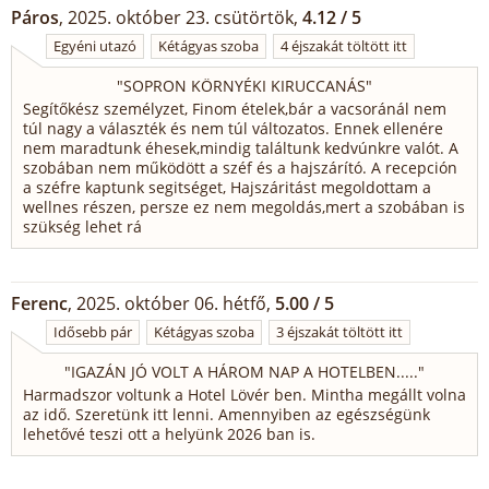
Páros
, 2025. október 23. csütörtök,
4.12 / 5
Egyéni utazó
Kétágyas szoba
4 éjszakát töltött itt
"
SOPRON KÖRNYÉKI KIRUCCANÁS
"
Segítőkész személyzet, Finom ételek,bár a vacsoránál nem
túl nagy a választék és nem túl változatos. Ennek ellenére
nem maradtunk éhesek,mindig találtunk kedvúnkre valót. A
szobában nem működött a széf és a hajszárító. A recepción
a széfre kaptunk segitséget, Hajszáritást megoldottam a
wellnes részen, persze ez nem megoldás,mert a szobában is
szükség lehet rá
Ferenc
, 2025. október 06. hétfő,
5.00 / 5
Idősebb pár
Kétágyas szoba
3 éjszakát töltött itt
"
IGAZÁN JÓ VOLT A HÁROM NAP A HOTELBEN.....
"
Harmadszor voltunk a Hotel Lövér ben. Mintha megállt volna
az idő. Szeretünk itt lenni. Amennyiben az egészségünk
lehetővé teszi ott a helyünk 2026 ban is.