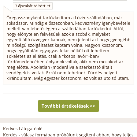
3 éjszakát töltött itt
Öregasszonyként tartózkodtam a Lövér szállodában, már
sokadszor. Mindig előszezonban, kedvezmény igénybevétele
mellett van lehetőségem a szállodában tartózkodni. Attól,
hogy előnytelen fekvésűek azok a szobák, melyeket
egyedülálló özvegyek kapnak, nem jelenti azt hogy gyengébb
minőségű szolgáltatást kaptam volna. Nagyon köszönöm,
hogy egyáltalán egyágyas felár nélkül ott lehettem.
Tökéletes az ellátás, csak a "közös lavór"-ban/
fürdőmedencében / olyanok voltak, akik nem mosakodtak
meg előtte. Ápolatlan (moderálva a szerkesztő által)
vendégek is voltak. Erről nem tehetnek. Fürdés helyett
kirándultam. Még egyszer köszönöm, ez volt az utolsó utam.
Kedves Látogatónk!
Kérdés - válasz formában próbálunk segíteni abban, hogy teljes