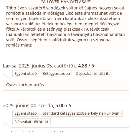
"
A LŐVÉR HANYATLÁSA!!
"
Több éve visszatérő vendégek voltunk!! Sajnos nagyon sokat
romlott a szálloda minősége!! Első este áramszünet volt de
semmilyen tájékoztatást nem kaptunk az okokról,sötétben
vacsoráztunk!! Az ételek minősége nem megfelelő(sós,szét
főtt)! A kárpitok és a szőnyeg piszkosak!! A tévét csak
manuálisan lehetett használni a távirányító használhatatlan
volt!! Összességében csalódottak vagyunk a színvonal
romlás miatt!!
Larisa
, 2025. június 05. csütörtök,
4.88 / 5
Egyéni utazó
Kétágyas szoba
2 éjszakát töltött itt
Gyors karbantartás
2025. június 04. szerda,
5.00 / 5
Egyéni utazó
Standard kétágyas szoba erkély nélkül (twin)
3 éjszakát töltött itt