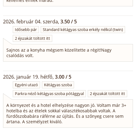
kellemes emlék marad.
2026. február 04. szerda,
3.50 / 5
Idősebb pár
Standard kétágyas szoba erkély nélkül (twin)
2 éjszakát töltött itt
Sajnos az a konyha mégsem közelítette a régit!Nagy
csalódás volt.
2026. január 19. hétfő,
3.00 / 5
Egyéni utazó
Kétágyas szoba
Parkra néző kétágyas szoba pótággyal
2 éjszakát töltött itt
A környezet és a hotel elhelyzése nagyon jó. Voltam már 3+
hotelba és az ételek sokkal választékosabbak voltak. A
fürdőszobabára ráférne az újítás. És a szőnyeg csere sem
ártana. A személyzet kiváló.