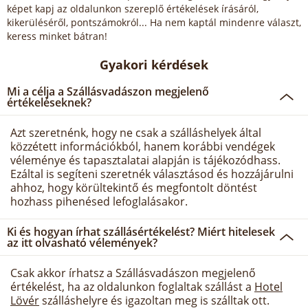
képet kapj az oldalunkon szereplő értékelések írásáról,
kikerüléséről, pontszámokról... Ha nem kaptál mindenre választ,
keress minket bátran!
Gyakori kérdések
Mi a célja a Szállásvadászon megjelenő
értékeléseknek?
Azt szeretnénk, hogy ne csak a szálláshelyek által
közzétett információkból, hanem korábbi vendégek
véleménye és tapasztalatai alapján is tájékozódhass.
Ezáltal is segíteni szeretnék választásod és hozzájárulni
ahhoz, hogy körültekintő és megfontolt döntést
hozhass pihenésed lefoglalásakor.
Ki és hogyan írhat szállásértékelést? Miért hitelesek
az itt olvasható vélemények?
Csak akkor írhatsz a Szállásvadászon megjelenő
értékelést, ha az oldalunkon foglaltak szállást a
Hotel
Lövér
szálláshelyre és igazoltan meg is szálltak ott.