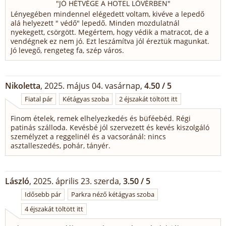
"
JÓ HÉTVÉGE A HOTEL LŐVÉRBEN
"
Lényegében mindennel elégedett voltam, kivéve a lepedő
alá helyezett " védő" lepedő. Minden mozdulatnál
nyekegett, csörgött. Megértem, hogy védik a matracot, de a
vendégnek ez nem jó. Ezt leszámítva jól éreztük magunkat.
Jó levegő, rengeteg fa, szép város.
Nikoletta
, 2025. május 04. vasárnap,
4.50 / 5
Fiatal pár
Kétágyas szoba
2 éjszakát töltött itt
Finom ételek, remek elhelyezkedés és büféebéd. Régi
patinás szálloda. Kevésbé jól szervezett és kevés kiszolgáló
személyzet a reggelinél és a vacsoránál: nincs
asztalleszedés, pohár, tányér.
László
, 2025. április 23. szerda,
3.50 / 5
Idősebb pár
Parkra néző kétágyas szoba
4 éjszakát töltött itt