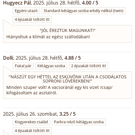
Hugyecz Pál
, 2025. július 28. hétfő,
4.00 / 5
Egyéni utazó
Standard kétágyas szoba erkély nélkül (twin)
4 éjszakát töltött itt
"
JÓL ÉREZTÜK MAGUNKAT!
"
Hiányoltuk a klímát az egész szállodában!
Dolli
, 2025. július 28. hétfő,
4.88 / 5
Fiatal pár
Kétágyas szoba
2 éjszakát töltött itt
"
NÁSZÚT EGY HÉTTEL AZ ESKÜVŐNK UTÁN A CSODÁLATOS
SOPRONI LŐVÉREKBEN!
"
Minden szuper volt! A vacsoránál egy kis vizet /csap/
kifogásoltam az asztalról.
2025. július 26. szombat,
3.25 / 5
Kisgyerekes család
Parkra néző kétágyas szoba
4 éjszakát töltött itt