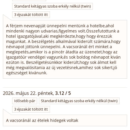
Standard kétágyas szoba erkély nélkül (twin)
3 éjszakát töltött itt
A férjem nevenapját ünnepelni mentünk a hotelbe,ahol
mindenki nagyon udvarias,figyelmes volt.Összefutottunk a
hotel igazgatójával,aki megkérdezte,hogy hogy érezzük
magunkat. A beszélgetés alkalmával kiderült számára,hogy
névnapot jöttünk ünnepelni. A vacsoránál ért minket a
meglepetés,amikor is a pincér átadta az üzenetet,hogy az
igazgatóúr vendégei vagyunk,és sok boldog névnapot kiván
ezúton is. Beszélgetésünkkor kiderült,hogy sok álmot kell
még megvalósitania az új vezetésnek,amihez sok sikert,jó
egészséget kivánunk.
2026. május 22. péntek,
3.12 / 5
Idősebb pár
Standard kétágyas szoba erkély nélkül (twin)
3 éjszakát töltött itt
A vacsoránál az ételek hidegek voltak