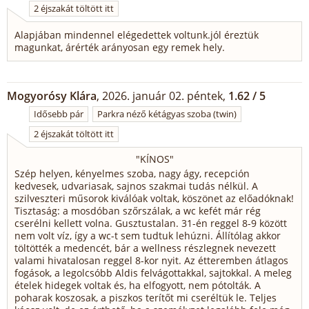
2 éjszakát töltött itt
Alapjában mindennel elégedettek voltunk.jól éreztük
magunkat, árérték arányosan egy remek hely.
Mogyorósy Klára
, 2026. január 02. péntek,
1.62 / 5
Idősebb pár
Parkra néző kétágyas szoba (twin)
2 éjszakát töltött itt
"
KÍNOS
"
Szép helyen, kényelmes szoba, nagy ágy, recepción
kedvesek, udvariasak, sajnos szakmai tudás nélkül. A
szilveszteri műsorok kiválóak voltak, köszönet az előadóknak!
Tisztaság: a mosdóban szőrszálak, a wc kefét már rég
cserélni kellett volna. Gusztustalan. 31-én reggel 8-9 között
nem volt víz, így a wc-t sem tudtuk lehúzni. Állítólag akkor
töltötték a medencét, bár a wellness részlegnek nevezett
valami hivatalosan reggel 8-kor nyit. Az étteremben átlagos
fogások, a legolcsóbb Aldis felvágottakkal, sajtokkal. A meleg
ételek hidegek voltak és, ha elfogyott, nem pótolták. A
poharak koszosak, a piszkos terítőt mi cseréltük le. Teljes