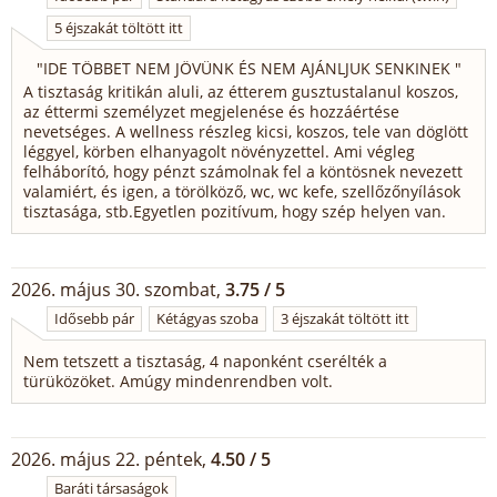
5 éjszakát töltött itt
"
IDE TÖBBET NEM JÖVÜNK ÉS NEM AJÁNLJUK SENKINEK
"
A tisztaság kritikán aluli, az étterem gusztustalanul koszos,
az éttermi személyzet megjelenése és hozzáértése
nevetséges. A wellness részleg kicsi, koszos, tele van döglött
léggyel, körben elhanyagolt növényzettel. Ami végleg
felháborító, hogy pénzt számolnak fel a köntösnek nevezett
valamiért, és igen, a törölköző, wc, wc kefe, szellőzőnyílások
tisztasága, stb.Egyetlen pozitívum, hogy szép helyen van.
2026. május 30. szombat,
3.75 / 5
Idősebb pár
Kétágyas szoba
3 éjszakát töltött itt
Nem tetszett a tisztaság, 4 naponként cserélték a
türüközöket. Amúgy mindenrendben volt.
2026. május 22. péntek,
4.50 / 5
Baráti társaságok