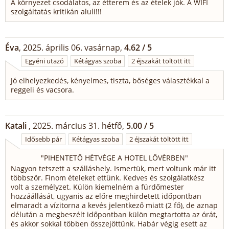
A környezet csodálatos, az étterem és az ételek jók. A WIFI
szolgáltatás kritikán aluli!!!
Éva
, 2025. április 06. vasárnap,
4.62 / 5
Egyéni utazó
Kétágyas szoba
2 éjszakát töltött itt
Jó elhelyezkedés, kényelmes, tiszta, bőséges választékkal a
reggeli és vacsora.
Katali
, 2025. március 31. hétfő,
5.00 / 5
Idősebb pár
Kétágyas szoba
2 éjszakát töltött itt
"
PIHENTETŐ HÉTVÉGE A HOTEL LŐVÉRBEN
"
Nagyon tetszett a szálláshely. Ismertük, mert voltunk már itt
többször. Finom ételeket ettünk. Kedves és szolgálatkész
volt a személyzet. Külön kiemelném a fürdőmester
hozzáállását, ugyanis az előre meghirdetett időpontban
elmaradt a vízitorna a kevés jelentkező miatt (2 fő), de aznap
délután a megbeszélt időpontban külön megtartotta az órát,
és akkor sokkal többen összejöttünk. Habár végig esett az