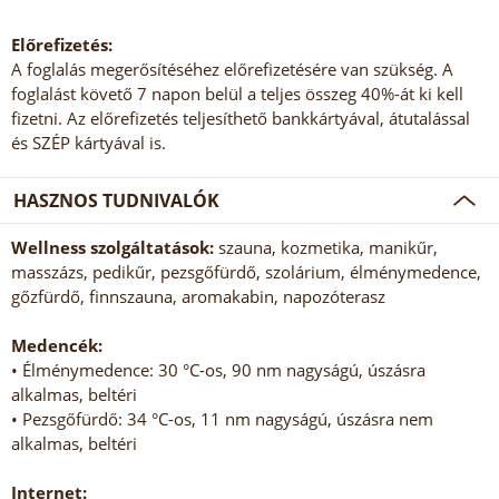
Előrefizetés:
A foglalás megerősítéséhez előrefizetésére van szükség. A
foglalást követő 7 napon belül a teljes összeg 40%-át ki kell
fizetni. Az előrefizetés teljesíthető bankkártyával, átutalással
és SZÉP kártyával is.
HASZNOS TUDNIVALÓK
Wellness szolgáltatások:
szauna, kozmetika, manikűr,
masszázs, pedikűr, pezsgőfürdő, szolárium, élménymedence,
gőzfürdő, finnszauna, aromakabin, napozóterasz
Medencék:
• Élménymedence: 30 °C-os, 90 nm nagyságú, úszásra
alkalmas, beltéri
• Pezsgőfürdő: 34 °C-os, 11 nm nagyságú, úszásra nem
alkalmas, beltéri
Internet: