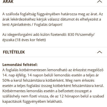
ÁRAK
A szálloda foglaltság függvényében határozza meg az árat. Az
árak lekérdezéséhez kérjük válassz dátumot és elhelyezést a
lenti Ajánlatkérés / Foglalás űrlapon!
Az idegenforgalmi adó külön fizetendő: 830 Ft/személy/
éjszaka (18 éves kor felett)
FELTÉTELEK
Lemondási feltétel:
A foglalás kötbérmentesen lemondható az érkezést megelőző
14. nap éjfélig. 14 napon belüli lemondás esetén a teljes ár
50%-a kerül felszámításra kötbérként. Meg nem érkezés
esetén a teljes foglalási összeg kötbérként felszámításra kerül.
Kötbérmentes lemondás esetén a befizetett összeget a
szálláshely nem fizeti vissza, de az 12 hónapon belül a szabad
kapacitások függvényében lelakható.