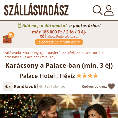
Add meg a dátumokat
a pontos árhoz!
már
186 000 Ft / 2 fő / 3 éj-
től
választható ellátással
Jelentkezz be a jobb árért!
SzállásVadász.hu
>>
Nyugat Dunántúl
>>
Hévíz
>>
Palace Hotel
>>
Karácsony a Palace-ban (min. 3 éj)
Karácsony a Palace-ban (min. 3 éj)
Palace Hotel , Hévíz
4.7
Rendkívüli
960 értékelés
Kedvencekhez