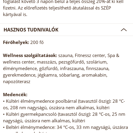
foglalást követő 3 napon belül a teljes összeg 20%-át ki kell
fizetni. Az előrefizetés teljesíthető átutalással és SZÉP
kártyával is.
HASZNOS TUDNIVALÓK
Férőhelyek:
200 fő
Wellness szolgáltatások:
szauna, Fitnessz center, Spa &
wellness center, masszázs, pezsgőfürdő, szolárium,
élménymedence, gőzfürdő, infraszauna, finnszauna,
gyerekmedence, jégkamra, sóbarlang, aromakabin,
napozóterasz
Medencék:
• Kültéri élménymedence poolbárral (tavasztól őszig): 28 °C-
os, 208 nm nagyságú, úszásra nem alkalmas, kültéri
• Kültéri gyermekpancsoló (tavasztól őszig): 28 °C-os, 25 nm
nagyságú, úszásra nem alkalmas, kültéri
• Beltéri élménymedence: 34 °C-os, 33 nm nagyságú, úszásra