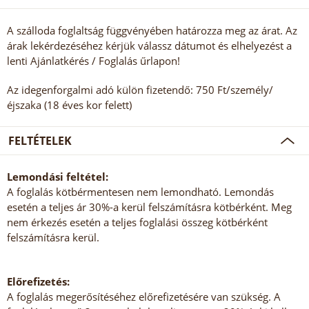
A szálloda foglaltság függvényében határozza meg az árat. Az
árak lekérdezéséhez kérjük válassz dátumot és elhelyezést a
lenti Ajánlatkérés / Foglalás űrlapon!
Az idegenforgalmi adó külön fizetendő: 750 Ft/személy/
éjszaka (18 éves kor felett)
FELTÉTELEK
Lemondási feltétel:
A foglalás kötbérmentesen nem lemondható. Lemondás
esetén a teljes ár 30%-a kerül felszámításra kötbérként. Meg
nem érkezés esetén a teljes foglalási összeg kötbérként
felszámításra kerül.
Előrefizetés:
A foglalás megerősítéséhez előrefizetésére van szükség. A