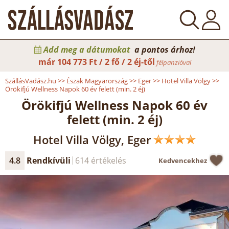
Add meg a dátumokat
a pontos árhoz!
már
104 773 Ft / 2 fő / 2 éj-től
félpanzióval
SzállásVadász.hu
>>
Észak Magyarország
>>
Eger
>>
Hotel Villa Völgy
>>
Örökifjú Wellness Napok 60 év felett (min. 2 éj)
Örökifjú Wellness Napok 60 év
felett (min. 2 éj)
Hotel Villa Völgy, Eger
4.8
Rendkívüli
614 értékelés
Kedvencekhez