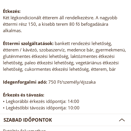
Étkezés:
Két légkondicionált étterem áll rendelkezésre. A nagyobb
éttermi rész 150, a kisebb terem 80 fő befogadására
alkalmas.
Éttermi szolgáltatások:
bankett rendezési lehetőség,
étterem / kávézó, szobaszervíz, medence bár, gyermekmenü,
gluténmentes étkezési lehetőség, laktózmentes étkezési
lehetőség, paleo étkezési lehetőség, vegetáriánus étkezési
lehetőség, cukormentes étkezési lehetőség, étterem, bár
Idegenforgalmi adó:
750 Ft/személy/éjszaka
Érkezés és távozás:
• Legkorábbi érkezés időpontja: 14:00
• Legkésőbbi távozás időpontja: 10:00
SZABAD IDŐPONTOK