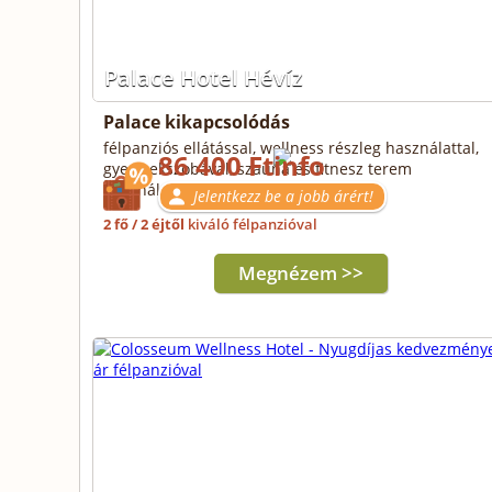
Palace Hotel Hévíz
Palace kikapcsolódás
félpanziós ellátással, wellness részleg használattal,
86 400 Ft
gyermekszobával, szauna és fitnesz terem
használattal
Jelentkezz be a jobb árért!
2 fő / 2 éjtől
kiváló félpanzióval
Megnézem >>