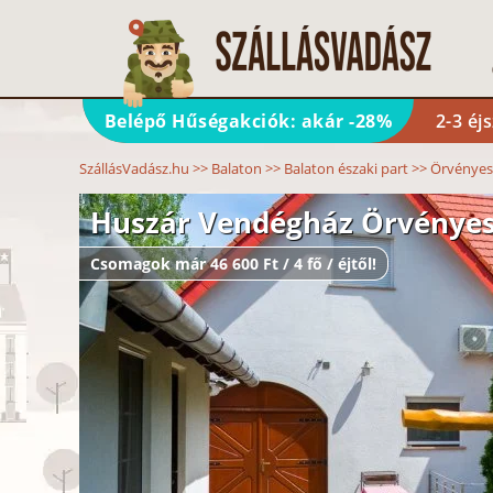
Belépő Hűségakciók: akár -28%
2-3 éj
SzállásVadász.hu
>>
Balaton
>>
Balaton északi part
>>
Örvényes
Huszár Vendégház Örvénye
Csomagok már 46 600 Ft / 4 fő / éjtől!