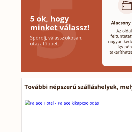
5 ok, hogy
Alacsony
minket válassz!
Az olda
feltüntetet
Spórolj, válassz okosan,
nagyon kedv
utazz többet.
így pén
takaríthats
További népszerű szálláshelyek, me