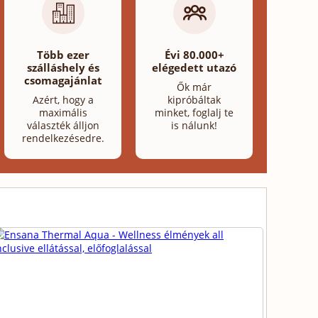
Több ezer
Évi 80.000+
szálláshely és
elégedett utazó
csomagajánlat
Ők már
Azért, hogy a
kipróbáltak
maximális
minket, foglalj te
választék álljon
is nálunk!
rendelkezésedre.