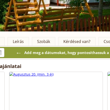
Leírás
Szobák
Kérdésed van?
Cso
←
Add meg a dátumokat, hogy pontosíthassuk a k
jánlatai