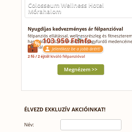
Colosseum Wellness Hotel
Mórahalom
Nyugdíjas kedvezményes ár félpanzióval
félpanziós ellátással, wellnessrészleg és fitnesztere
103 950 Ft
használattal, Szent Erzsébet Gyógyfürdő medencéin
használatával, parkolással
Jelentkezz be a jobb árért!
2 fő / 2 éjtől
kiváló félpanzióval
Megnézem >>
ÉLVEZD EXKLUZÍV AKCIÓINKAT!
Név: