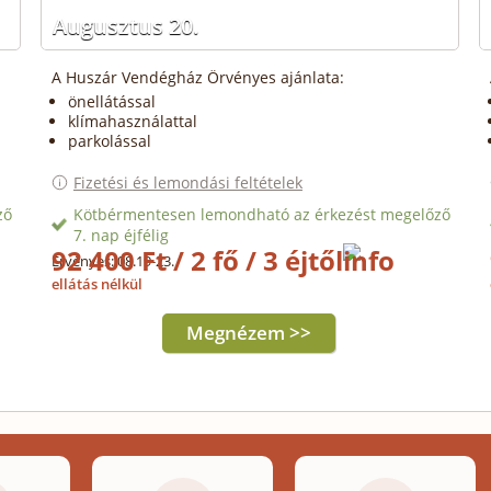
Augusztus 20.
A Huszár Vendégház Örvényes ajánlata:
önellátással
klímahasználattal
parkolással
Fizetési és lemondási feltételek
ző
Kötbérmentesen lemondható az érkezést megelőző
7. nap éjfélig
92 400 Ft / 2 fő / 3 éjtől
Érvényes: 08.19-23.
ellátás nélkül
Megnézem >>