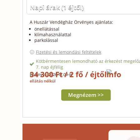
Napi árak
(1 éjtől)
A Huszár Vendégház Örvényes ajánlata:
önellátással
klímahasználattal
parkolással
Fizetési és lemondási feltételek
Kötbérmentesen lemondható az érkezést megelő
7. nap éjfélig
34 300 Ft / 2 fő / éjtől
Érvényes: 2026.11.09-ig
ellátás nélkül
Megnézem >>