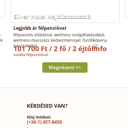
Silver Hotel Hajdúszoboszló
Legjobb ár félpanzióval
m
félpanziós ellátással, wellness szolgáltatásokkal,
ek
wellness-masszázs kedvezménnyel, fürdőköpeny
használattal
101 700 Ft / 2 fő / 2 éjtől
csodás félpanzióval
Megnézem >>
KÉRDÉSED VAN?
Hívj minket:
(+36-1) 457-8450