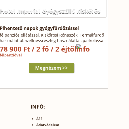
Hotel Imperial Gyógyszálló Kiskőrös
Pihentető napok gyógyfürdőzéssel
félpanziós ellátással, Kiskőrösi Rónaszéki Termálfürdő
használattal, wellnessrészleg használattal, parkolással
78 900 Ft / 2 fő / 2 éjtől
félpanzióval
Megnézem >>
INFÓ:
ÁFF
Adatvédelem