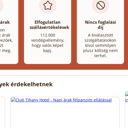
 árak
Elfogulatlan
Nincs foglalási
szállásértékelések
díj
lon
t árak
112.000
A kiválasztott
ezőek,
vendégvélemény,
szolgáltatásokon
zt
hogy valós képet
kívül semmilyen
z meg.
kapj.
plusz költség nem
terhel.
lyek érdekelhetnek