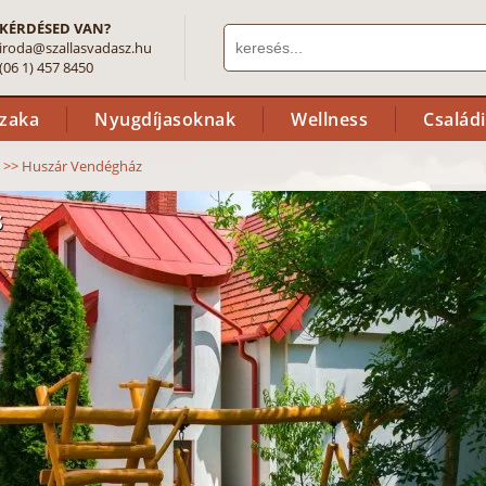
KÉRDÉSED VAN?
iroda@szallasvadasz.hu
(06 1) 457 8450
szaka
Nyugdíjasoknak
Wellness
Család
>>
Huszár Vendégház
s