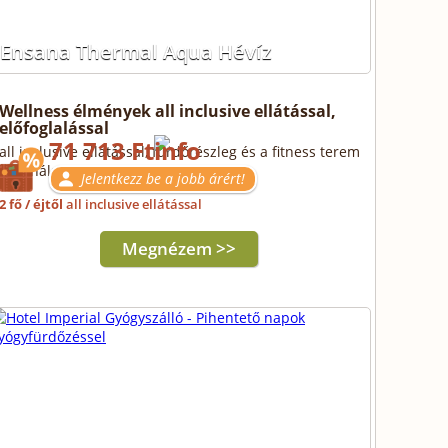
Ensana Thermal Aqua Hévíz
Wellness élmények all inclusive ellátással,
előfoglalással
71 713 Ft
all inclusive ellátással, fürdőrészleg és a fitness terem
használattal
Jelentkezz be a jobb árért!
2 fő / éjtől
all inclusive ellátással
Megnézem >>