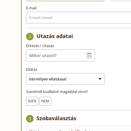
E-mail
Utazás adatai
2
Érkezés / Utazás
Ellátás
Szeretnél kisállatot magaddal vinni?
IGEN
NEM
Szobaválasztás
3