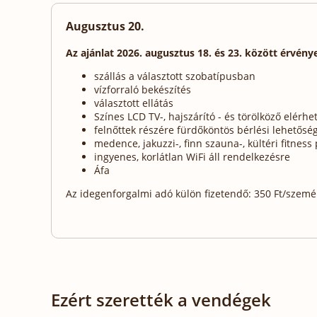
Augusztus 20.
Az ajánlat 2026. augusztus 18. és 23. között érvény
szállás a választott szobatípusban
vízforraló bekészítés
választott ellátás
Színes LCD TV-, hajszárító - és törölköző elér
felnőttek részére fürdőköntös bérlési lehetősé
medence, jakuzzi-, finn szauna-, kültéri fitnes
ingyenes, korlátlan WiFi áll rendelkezésre
Áfa
Az idegenforgalmi adó külön fizetendő: 350 Ft/személy
Ezért szerették a vendégek