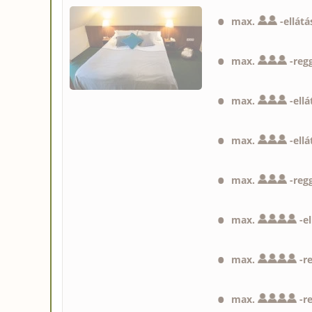
max.
-
ellátá
max.
-
regg
max.
-
ellá
max.
-
ellá
max.
-
regg
max.
-
e
max.
-
r
max.
-
r