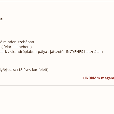
es.
hető minden szobában
g ( felár ellenében )
s park-, strandröplabda-pálya-, játszótér INGYENES használata
/éjszaka (18 éves kor felett)
Elküldöm maga