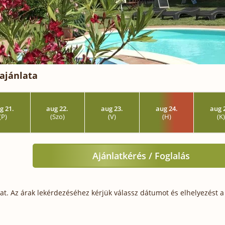
ajánlata
g 21.
aug 22.
aug 23.
aug 24.
aug 
(P)
(Szo)
(V)
(H)
(K
Ajánlatkérés / Foglalás
t. Az árak lekérdezéséhez kérjük válassz dátumot és elhelyezést a 