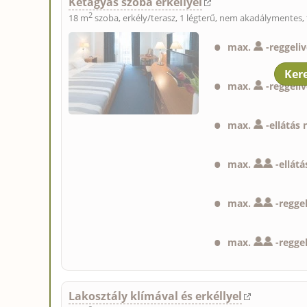
Kétágyas szoba erkéllyel
2
18 m
szoba, erkély/terasz, 1 légterű, nem akadálymentes, 
max.
-
reggeliv
max.
-
reggeliv
max.
-
ellátás 
max.
-
ellát
max.
-
reggel
max.
-
reggel
Lakosztály klímával és erkéllyel