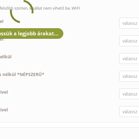
felsőbb szinten,
kisállat nem vihető be
, WIFI
el
el
nélkül
ás nélkül *NÉPSZERŰ*
ivel
ivel