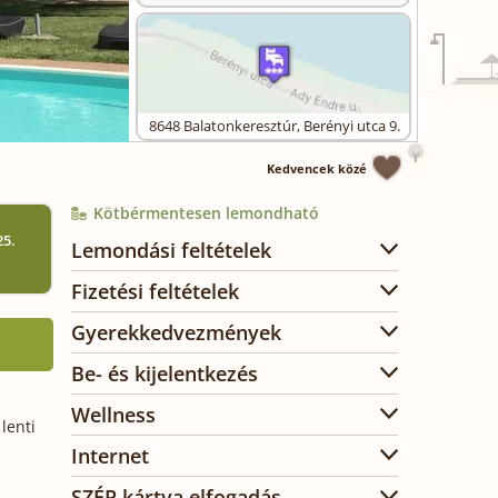
8648
Balatonkeresztúr
,
Berényi utca 9.
Kedvencek közé
Kötbérmentesen lemondható
25.
Lemondási feltételek
)
Fizetési feltételek
Gyerekkedvezmények
Be- és kijelentkezés
Wellness
lenti
Internet
SZÉP kártya elfogadás