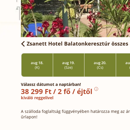
Zsanett Hotel Balatonkeresztúr
összes 
aug 18.
aug 19.
aug 20.
au
(K)
(Sze)
(Cs)
Válassz dátumot a naptárban!
38 299 Ft / 2 fő / éjtől
kiváló reggelivel
A szálloda foglaltság függvényében határozza meg az ára
űrlapon!