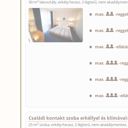
2
30 m
lakosztály, erkély/terasz, 2 légterű, nem akadálymen
max.
-
reggel
max.
-
reggel
max.
-
ellátá
max.
-
regg
max.
-
regg
max.
-
ellá
Családi kontakt szoba erkéllyel és klímával
2
25 m
szoba, erkély/terasz, 2 légterű, nem akadálymentes, 