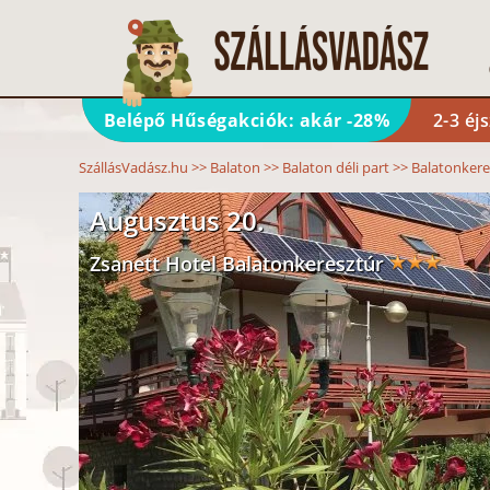
Belépő Hűségakciók: akár -28%
2-3 éj
SzállásVadász.hu
>>
Balaton
>>
Balaton déli part
>>
Balatonkere
Augusztus 20.
Zsanett Hotel Balatonkeresztúr