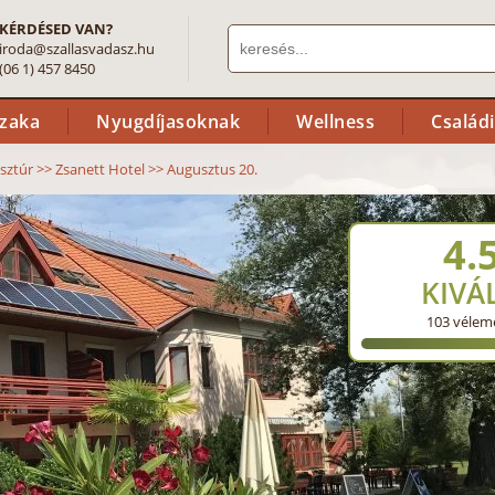
KÉRDÉSED VAN?
iroda@szallasvadasz.hu
(06 1) 457 8450
szaka
Nyugdíjasoknak
Wellness
Család
sztúr
>>
Zsanett Hotel
>>
Augusztus 20.
4.
KIVÁ
103
vélem