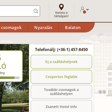
Keress a
térképen!
i csomagok
Nyaralás
Balaton
Telefonálj: (+36-1) 457-8450
5
Írj a szálláshelynek
LÓ
ény
Csoportos foglalás
További csomagok a
szálláshelyen
Zsanett Hotel info