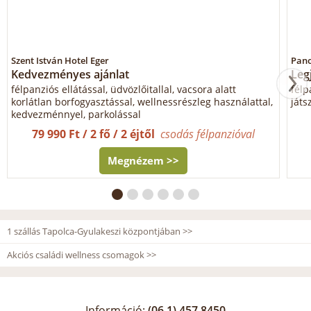
Szent István Hotel Eger
Pano
Kedvezményes ajánlat
Leg
félpanziós ellátással, üdvözlőitallal, vacsora alatt
félp
korlátlan borfogyasztással, wellnessrészleg használattal,
játs
kedvezménnyel, parkolással
79 990 Ft / 2 fő / 2 éjtől
csodás félpanzióval
Megnézem >>
1 szállás Tapolca-Gyulakeszi központjában >>
Akciós családi wellness csomagok >>
Információ:
(06 1) 457 8450