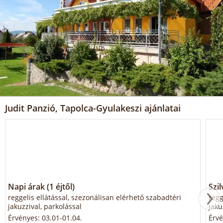
Judit Panzió, Tapolca-Gyulakeszi ajánlatai
Napi árak (1 éjtől)
Szil
reggelis ellátással, szezonálisan elérhető szabadtéri
regg
jakuzzival, parkolással
jaku
Érvényes: 03.01-01.04.
Érvé