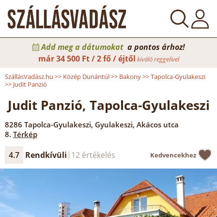
Add meg a dátumokat
a pontos árhoz!
már
34 500 Ft / 2 fő / éjtől
kiváló reggelivel
SzállásVadász.hu
>>
Közép Dunántúl
>>
Bakony
>>
Tapolca-Gyulakeszi
>>
Judit Panzió
Judit Panzió, Tapolca-Gyulakeszi
8286
Tapolca-Gyulakeszi
,
Gyulakeszi, Akácos utca
8.
Térkép
4.7
Rendkívüli
12 értékelés
Kedvencekhez