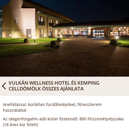
VULKÁN WELLNESS HOTEL ÉS KEMPING
CELLDÖMÖLK
ÖSSZES AJÁNLATA
önellátással, korlátlan fürdőbelépővel, fitneszterem
használattal
Az idegenforgalmi adó külön fizetendő: 800 Ft/személy/éjszaka
(18 éves kor felett)