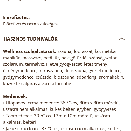
Előrefizetés:
Előrefizetés nem szükséges.
HASZNOS TUDNIVALÓK
Wellness szolgáltatások:
szauna, fodrászat, kozmetika,
manikűr, masszázs, pedikűr, pezsgőfürdő, szépségszalon,
szolárium, termálvíz, illetve gyógyászati létesítmény,
élménymedence, infraszauna, finnszauna, gyerekmedence,
gyógymedence, csúszda, bioszauna, sóbarlang, aromakabin,
közvetlen átjárás a városi fürdőbe
Medencék:
• Ülőpados termálmedence: 36 °C-os, 80m x 80m méretű,
úszásra nem alkalmas, kül-és beltéri egyben, gyógyvizes
• Tanmedence: 30 °C-os, 13m x 10m méretű, úszásra
alkalmas, beltéri
• Jakuzzi medence: 33 °C-os, úszásra nem alkalmas, kültéri,