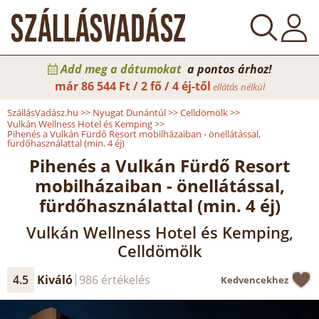
Add meg a dátumokat
a pontos árhoz!
már
86 544 Ft / 2 fő / 4 éj-től
ellátás nélkül
SzállásVadász.hu
>>
Nyugat Dunántúl
>>
Celldömölk
>>
Vulkán Wellness Hotel és Kemping
>>
Pihenés a Vulkán Fürdő Resort mobilházaiban - önellátással,
fürdőhasználattal (min. 4 éj)
Pihenés a Vulkán Fürdő Resort
mobilházaiban - önellátással,
fürdőhasználattal (min. 4 éj)
Vulkán Wellness Hotel és Kemping,
Celldömölk
4.5
Kiváló
986 értékelés
Kedvencekhez