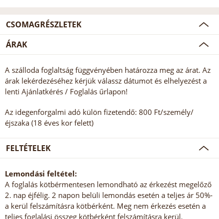
CSOMAGRÉSZLETEK
ÁRAK
A szálloda foglaltság függvényében határozza meg az árat. Az
árak lekérdezéséhez kérjük válassz dátumot és elhelyezést a
lenti Ajánlatkérés / Foglalás űrlapon!
Az idegenforgalmi adó külön fizetendő: 800 Ft/személy/
éjszaka (18 éves kor felett)
FELTÉTELEK
Lemondási feltétel:
A foglalás kötbérmentesen lemondható az érkezést megelőző
2. nap éjfélig. 2 napon belüli lemondás esetén a teljes ár 50%-
a kerül felszámításra kötbérként. Meg nem érkezés esetén a
teljes foglalási összeg kötbérként felszámításra kerül.