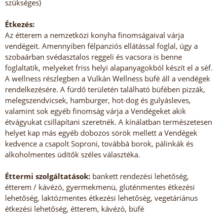
szükséges)
Étkezés:
Az étterem a nemzetközi konyha finomságaival várja
vendégeit. Amennyiben félpanziós ellátással foglal, úgy a
szobaárban svédasztalos reggeli és vacsora is benne
foglaltatik, melyeket friss helyi alapanyagokból készít el a séf.
A wellness részlegben a Vulkán Wellness büfé áll a vendégek
rendelkezésére. A fürdő területén található büfében pizzák,
melegszendvicsek, hamburger, hot-dog és gulyásleves,
valamint sok egyéb finomság várja a Vendégeket akik
étvágyukat csillapítani szeretnék. A kínálatban természetesen
helyet kap más egyéb dobozos sörök mellett a Vendégek
kedvence a csapolt Soproni, továbbá borok, pálinkák és
alkoholmentes üdítők széles választéka.
Éttermi szolgáltatások:
bankett rendezési lehetőség,
étterem / kávézó, gyermekmenü, gluténmentes étkezési
lehetőség, laktózmentes étkezési lehetőség, vegetáriánus
étkezési lehetőség, étterem, kávézó, büfé