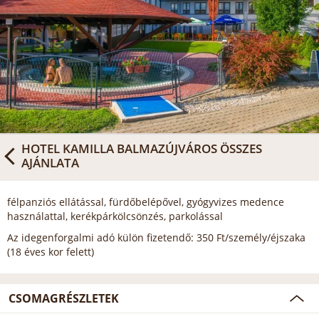
HOTEL KAMILLA BALMAZÚJVÁROS
ÖSSZES
AJÁNLATA
félpanziós ellátással, fürdőbelépővel, gyógyvizes medence
használattal, kerékpárkölcsönzés, parkolással
Az idegenforgalmi adó külön fizetendő: 350 Ft/személy/éjszaka
(18 éves kor felett)
CSOMAGRÉSZLETEK