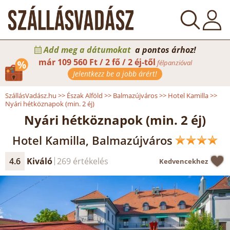
Add meg a dátumokat
a pontos árhoz!
már
109 560 Ft / 2 fő / 2 éj-től
félpanzióval
Jelentkezz be a jobb árért!
SzállásVadász.hu
>>
Észak Alföld
>>
Balmazújváros
>>
Hotel Kamilla
>>
Nyári hétköznapok (min. 2 éj)
Nyári hétköznapok (min. 2 éj)
Hotel Kamilla, Balmazújváros
4.6
Kiváló
269 értékelés
Kedvencekhez