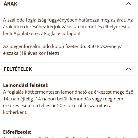
ÁRAK
A szálloda foglaltság függvényében határozza meg az árat. Az
árak lekérdezéséhez kérjük válassz dátumot és elhelyezést a
lenti Ajánlatkérés / Foglalás űrlapon!
Az idegenforgalmi adó külön fizetendő: 350 Ft/személy/
éjszaka (18 éves kor felett)
FELTÉTELEK
Lemondási feltétel:
A foglalás kötbérmentesen lemondható az érkezést megelőző
14. nap éjfélig. 14 napon belüli lemondás vagy meg nem
érkezés esetén a teljes ár 50%-a kerül felszámításra
kötbérként.
Előrefizetés: