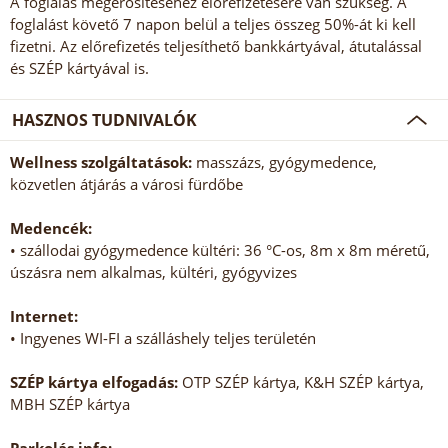
A foglalás megerősítéséhez előrefizetésére van szükség. A
foglalást követő 7 napon belül a teljes összeg 50%-át ki kell
fizetni. Az előrefizetés teljesíthető bankkártyával, átutalással
és SZÉP kártyával is.
HASZNOS TUDNIVALÓK
Wellness szolgáltatások:
masszázs, gyógymedence,
közvetlen átjárás a városi fürdőbe
Medencék:
• szállodai gyógymedence kültéri: 36 °C-os, 8m x 8m méretű,
úszásra nem alkalmas, kültéri, gyógyvizes
Internet:
• Ingyenes WI-FI a szálláshely teljes területén
SZÉP kártya elfogadás:
OTP SZÉP kártya, K&H SZÉP kártya,
MBH SZÉP kártya