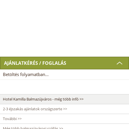
AJÁNLATKÉRÉS / FOGLALÁS
Betöltés folyamatban...
Hotel Kamilla Balmazújváros - még több infó >>
2-3 éjszakás ajánlatok országszerte >>
További >>
Még több balmazújvárosi szállás >>