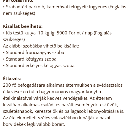
Parkolás info:
• Szabadtéri parkoló, kamerával felügyelt: ingyenes (Foglalás
nem szükséges)
Kisállat bevihető:
• Kis testű kutya, 10 kg-ig: 5000 Forint / nap (Foglalás
szükséges)
Az alábbi szobákba vihető be kisállat:
• Standard franciaágyas szoba
• Standard kétágyas szoba
• Standard erkélyes kétágyas szoba
Étkezés:
200 fő befogadására alkalmas éttermükben a svédasztalos
étkezéseken túl a hagyományos magyar konyha
ételkínálatával várják kedves vendégeiket. Az étterem
kiválóan alkalmas családi és baráti események, esküvők,
születésnapok, keresztelők és ballagások lebonyolítására is.
Az ételek mellett széles választékban kínálják a hazai
borvidékek legkiválóbb borait.