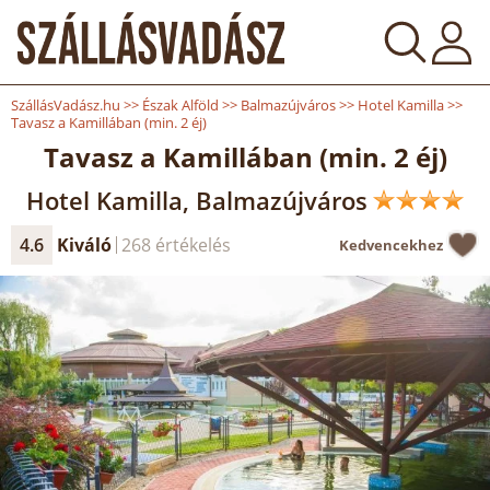
SzállásVadász.hu
>>
Észak Alföld
>>
Balmazújváros
>>
Hotel Kamilla
>>
Tavasz a Kamillában (min. 2 éj)
Tavasz a Kamillában (min. 2 éj)
Hotel Kamilla, Balmazújváros
4.6
Kiváló
268 értékelés
Kedvencekhez