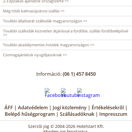
2-3 éjszakás ajánlatok országszerte >>
Még több balmazújvárosi szállás >>
További állatbarát szállodák magyarországon >>
További szállodák közvetlen átjárással a fürdőbe, szállás fürdőbelépővel
>>
További akadálymentes hotelek magyarországon >>
Csomagajánlatok nyugdíjasoknak >>
Információ:
(06 1) 457 8450
ÁFF
|
Adatvédelem
|
Jogi közlemény
|
Értékelésekről
|
Belépő hűségprogram
|
Szállásadóknak
|
Impresszum
Szerzői jog © 2004-2026 Hotelstart Kft.
Minden jog fenntartva.