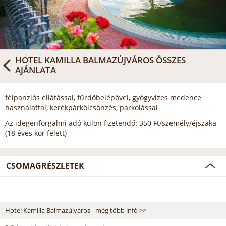
HOTEL KAMILLA BALMAZÚJVÁROS
ÖSSZES
AJÁNLATA
félpanziós ellátással, fürdőbelépővel, gyógyvizes medence
használattal, kerékpárkölcsönzés, parkolással
Az idegenforgalmi adó külön fizetendő: 350 Ft/személy/éjszaka
(18 éves kor felett)
CSOMAGRÉSZLETEK
Hotel Kamilla Balmazújváros - még több infó >>