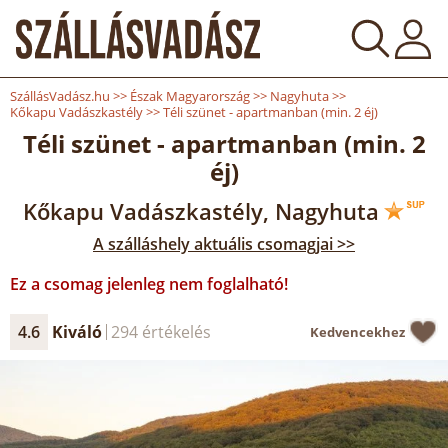
SzállásVadász.hu
>>
Észak Magyarország
>>
Nagyhuta
>>
Kőkapu Vadászkastély
>>
Téli szünet - apartmanban (min. 2 éj)
Téli szünet - apartmanban (min. 2
éj)
Kőkapu Vadászkastély, Nagyhuta
A szálláshely aktuális csomagjai >>
Ez a csomag jelenleg nem foglalható!
4.6
Kiváló
294 értékelés
Kedvencekhez