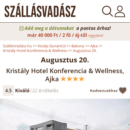
Add meg a dátumokat
a pontos árhoz!
már
40 000 Ft / 2 fő / éj-től
reggelivel
SzállásVadász.hu
>>
Közép Dunántúl
>>
Bakony
>>
Ajka
>>
Kristály Hotel Konferencia & Wellness
>>
Augusztus 20.
Augusztus 20.
Kristály Hotel Konferencia & Wellness,
Ajka
4.5
Kiváló
22 értékelés
Kedvencekhez