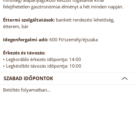
minőségi alapanyagokból készült fogásaival kínál
felejthetetlen gasztronómiai élményt a hét minden napján.
Éttermi szolgáltatások:
bankett rendezési lehetőség,
étterem, bár
Idegenforgalmi adó:
600 Ft/személy/éjszaka
Érkezés és távozás:
• Legkorábbi érkezés időpontja: 14:00
• Legkésőbbi távozás időpontja: 10:00
SZABAD IDŐPONTOK
Betöltés folyamatban...