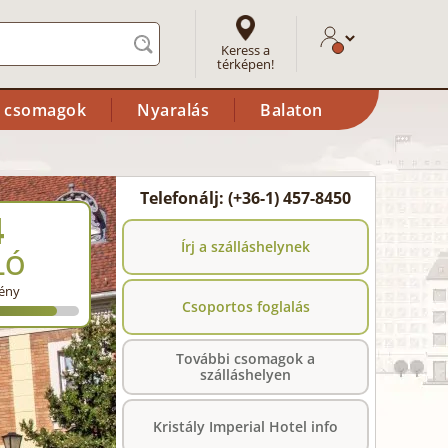
Keress a
térképen!
i csomagok
Nyaralás
Balaton
Telefonálj: (+36-1) 457-8450
4
Írj a szálláshelynek
LÓ
ény
Csoportos foglalás
További csomagok a
szálláshelyen
Kristály Imperial Hotel info