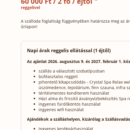
60 000 Ft / 2 fő / éjtől
reggelivel
A szálloda foglaltság függvényében határozza meg az ára
űrlapon!
Napi árak reggelis ellátással (1 éjtől)
Az ajánlat 2026. augusztus 9. és 2027. február 1. kö
szállás a választott szobatípusban
büféasztalos reggeli
pihentető kikapcsolódás - Crystal Spa Relax wel
úszómedence, tepidárium, finn szauna, infra s
térítésmentes konditerem használat
Házi alma és frissítő ásványvízbekészítés Spa 
ingyenes fürdőköntös használat
ingyenes wifi használat
Ajándékok a szálláshelyen, kizárólag a Szállásvadá
Ingyenes kerékpárhasználat