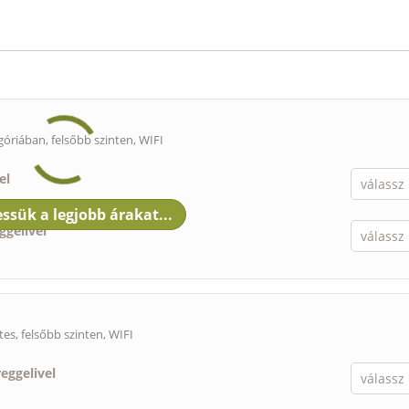
óriában, felsőbb szinten, WIFI
el
ggelivel
es, felsőbb szinten, WIFI
reggelivel