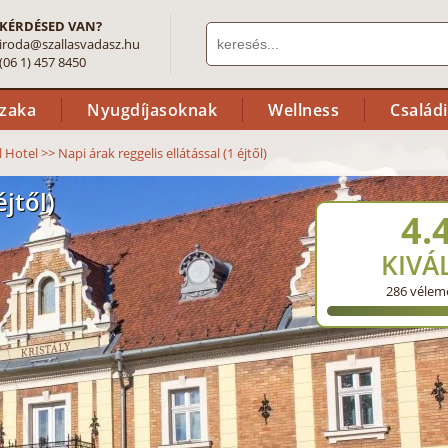
KÉRDÉSED VAN?
iroda@szallasvadasz.hu
(06 1) 457 8450
szaka
Nyugdíjasoknak
Wellness
Család
l Hotel
>>
Napi árak reggelis ellátással (1 éjtől)
éjtől)
4.
KIVÁ
286
vélem