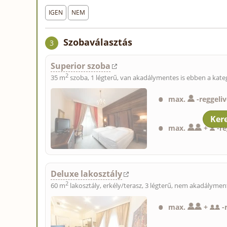
IGEN
NEM
Szobaválasztás
3
Superior szoba
2
35 m
szoba, 1 légterű, van akadálymentes is ebben a kateg
max.
-
reggeliv
max.
+
-
re
Deluxe lakosztály
2
60 m
lakosztály, erkély/terasz, 3 légterű, nem akadályment
max.
+
-