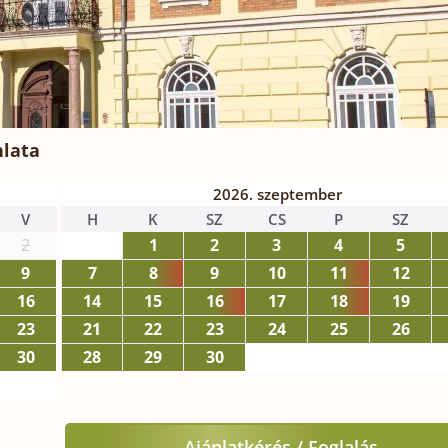
nlata
2026. szeptember
V
H
K
SZ
CS
P
SZ
2
1
2
3
4
5
9
7
8
9
10
11
12
16
14
15
16
17
18
19
23
21
22
23
24
25
26
30
28
29
30
Ajánlatkérés / Foglalás