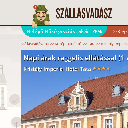
Belépő Hűségakciók: akár -28%
2-3 éj
SzállásVadász.hu
>>
Közép Dunántúl
>>
Tata
>>
Kristály Imperia
Napi árak reggelis ellátással (1 
Kristály Imperial Hotel Tata