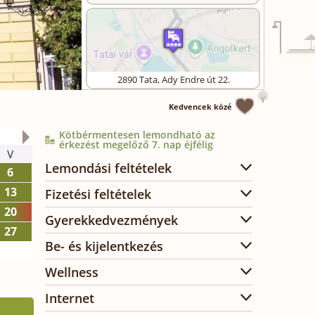
2890
Tata
,
Ady Endre út 22.
Kedvencek közé
Kötbérmentesen lemondható az
2026. október
érkezést megelőző 7. nap éjfélig
V
H
K
SZ
CS
P
SZ
Lemondási feltételek
6
1
2
3
13
5
6
7
8
9
10
Fizetési feltételek
20
12
13
14
15
16
17
Gyerekkedvezmények
27
19
20
21
22
23
24
Be- és kijelentkezés
26
27
28
29
30
31
Wellness
Internet