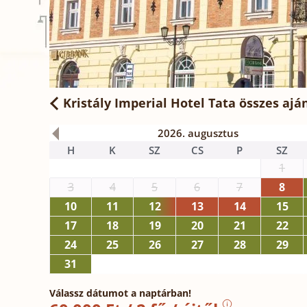
Kristály Imperial Hotel Tata
összes ajá
2026. augusztus
H
K
SZ
CS
P
SZ
1
3
4
5
6
7
8
10
11
12
13
14
15
17
18
19
20
21
22
24
25
26
27
28
29
31
Válassz dátumot a naptárban!