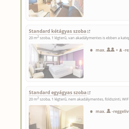
Standard kétágyas szoba
2
20 m
szoba, 1 légterű, van akadálymentes is ebben a kateg
max.
+
-
r
Standard egyágyas szoba
2
20 m
szoba, 1 légterű, nem akadálymentes, földszinti, WIF
max.
-
reggeliv