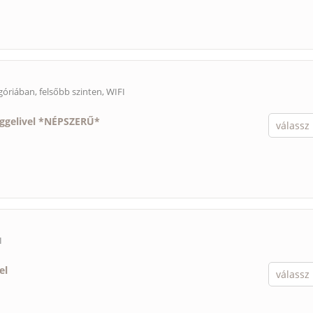
óriában, felsőbb szinten, WIFI
eggelivel *NÉPSZERŰ*
I
el