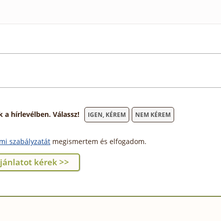
 hírlevélben. Válassz!
IGEN, KÉREM
NEM KÉREM
mi szabályzatát
megismertem és elfogadom.