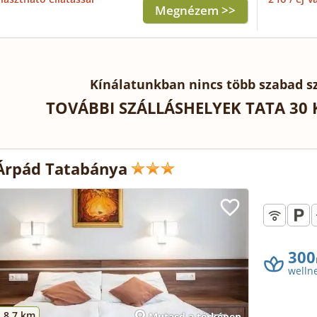
Megnézem >>
Kínálatunkban nincs több szabad sz
TOVÁBBI SZÁLLÁSHELYEK TATA 30
Árpád Tatabánya
300
welln
-
8.7 km
Mutasd a térképen