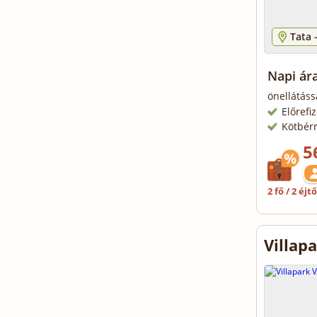
Tata 
Napi ár
önellátáss
Előrefi
Kötbér
5
2 fő / 2 éjt
Villap