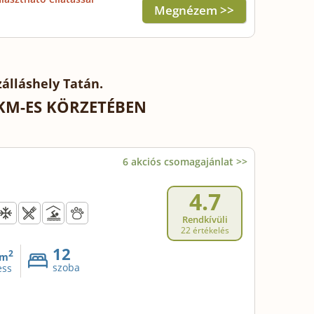
Megnézem >>
álláshely Tatán.
 KM-ES KÖRZETÉBEN
6 akciós csomagajánlat >>
4.7
Rendkívüli
22 értékelés
12
2
m
szoba
ess