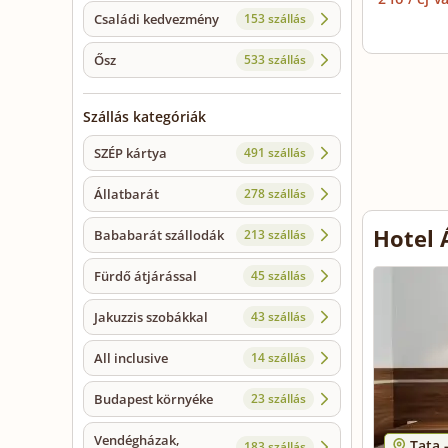
Családi kedvezmény
153 szállás
Ősz
533 szállás
Szállás kategóriák
SZÉP kártya
491 szállás
Állatbarát
278 szállás
Hotel 
Bababarát szállodák
213 szállás
Fürdő átjárással
45 szállás
Jakuzzis szobákkal
43 szállás
All inclusive
14 szállás
Budapest környéke
23 szállás
Vendégházak,
Tata 
183 szállás