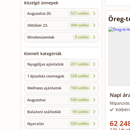
Közelgő ünnepek
Augusztus 20.
521 szállás
Öreg-t
Október 23.
448 szállás
Mindenszentek
5 szállás
Kiemelt kategóriák
Nyugdíjas ajánlatok
221 szállás
1 éjszakás csomagok
528 szállás
Wellness ajánlatok
164 szállás
Napi ára
Augusztus
536 szállás
félpanziós
Kötbér
Balatoni szállodák
93 szállás
62 248
Nyaralás
535 szállás
2 fő / éj
vá