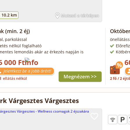
-
10.2 km
Mutasd a térképen
ak
(min. 2 éj)
Október
al, parkolással
önellátáss
zetés nélkül foglalható
Előrefi
mentes lemondás akár az érkezés napján is
Kötbér
6 000 Ft
6
Jelentkezz be a jobb árért!
Megnézem >>
ől
ellátás nélkül
2 fő / 2 éjt
ark Várgesztes Várgesztes