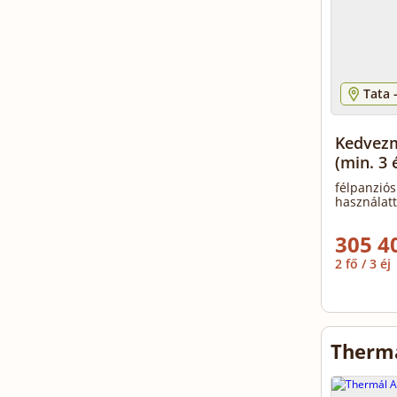
Tata 
Kedvezm
(min. 3 é
félpanziós
használatt
305 4
2 fő / 3 éj
Therm