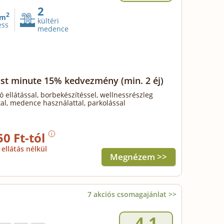
2
2
m
kültéri
ess
medence
ast minute 15% kedvezmény
(min. 2 éj)
ó ellátással, borbekészítéssel, wellnessrészleg
al, medence használattal, parkolással
50 Ft-tól
ellátás nélkül
Megnézem >>
7 akciós csomagajánlat >>
4.1