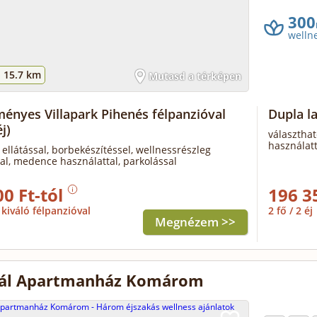
300
welln
-
15.7 km
Mutasd a térképen
ényes Villapark Pihenés félpanzióval
Dupla l
j)
választhat
használatt
 ellátással, borbekészítéssel, wellnessrészleg
al, medence használattal, parkolással
00 Ft-tól
196 3
kiváló félpanzióval
2 fő / 2 éj
Megnézem >>
ál Apartmanház Komárom