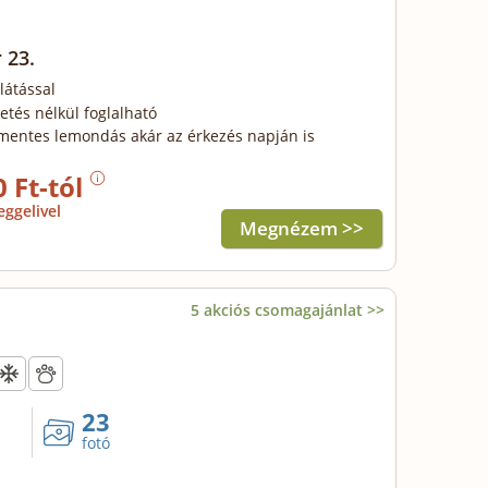
 23.
látással
zetés nélkül foglalható
mentes lemondás akár az érkezés napján is
0 Ft-tól
eggelivel
Megnézem >>
5 akciós csomagajánlat >>
23
fotó