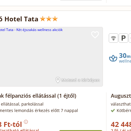
ó Hotel Tata
30
m
welln
Mutasd a térképen
k félpanziós ellátással
(1 éjtől)
Auguszt
 ellátással, parkolással
választhat
mentes lemondás érkezés előtt 7 nappal
Kötbér
 Ft-tól
42 44
lasztható ellátással
2 fő / éj
vá