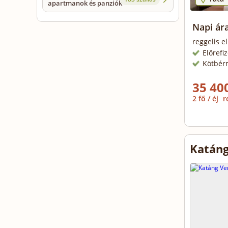
apartmanok és panziók
Napi ára
reggelis el
Előrefi
Kötbér
35 400
2 fő / éj
r
Katáng