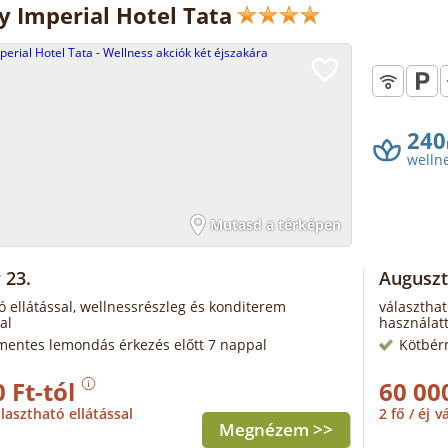
ly Imperial Hotel Tata
240
welln
Mutasd a térképen
 23.
Auguszt
ó ellátással, wellnessrészleg és konditerem
választhat
al
használatt
mentes lemondás érkezés előtt 7 nappal
Kötbér
 Ft-tól
60 00
lasztható ellátással
2 fő / éj
vá
Megnézem >>