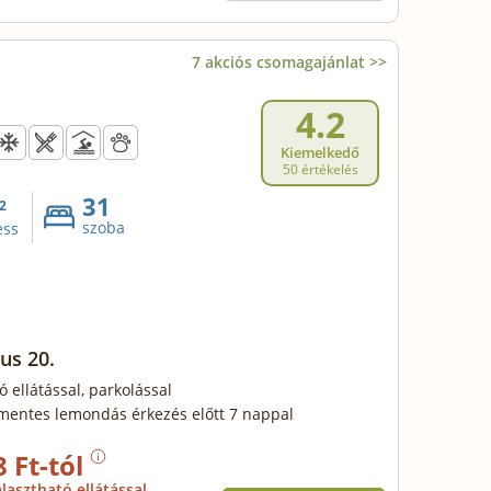
7 akciós csomagajánlat >>
4.2
Kiemelkedő
50 értékelés
31
2
szoba
ess
us 20.
ó ellátással, parkolással
mentes lemondás érkezés előtt 7 nappal
8 Ft-tól
lasztható ellátással