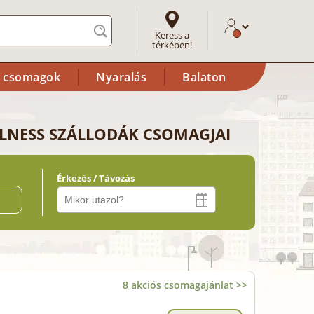
Keress a
térképen!
i csomagok
Nyaralás
Balaton
LLNESS SZÁLLODÁK CSOMAGJAI
Érkezés / Távozás
ő
8 akciós csomagajánlat >>