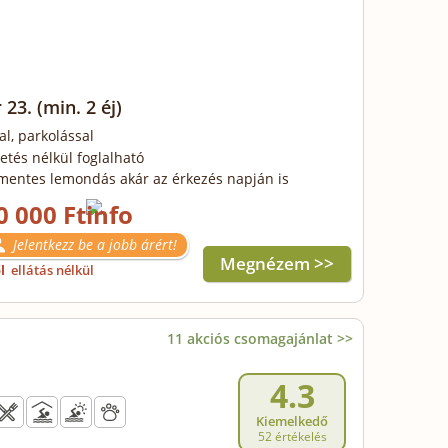
 23.
(min. 2 éj)
al, parkolással
zetés nélkül foglalható
mentes lemondás akár az érkezés napján is
0 000 Ft
Jelentkezz be a jobb árért!
Megnézem >>
ől
ellátás nélkül
11 akciós csomagajánlat >>
4.3
Kiemelkedő
52 értékelés