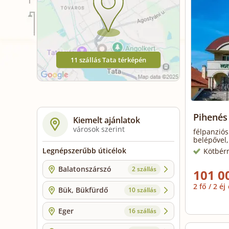
11 szállás Tata térképén
Pihenés 
Kiemelt ajánlatok
városok szerint
félpanziós
belépővel,
Legnépszerűbb úticélok
Kötbér
Balatonszárszó
2 szállás
101 0
2 fő / 2 éj
Bük, Bükfürdő
10 szállás
Eger
16 szállás