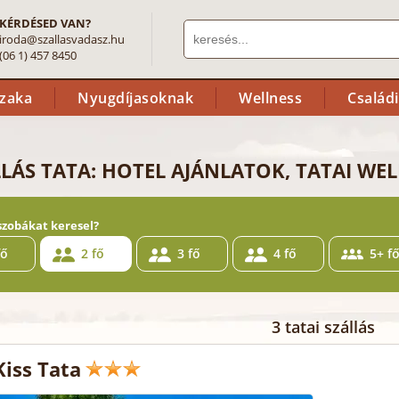
KÉRDÉSED VAN?
iroda@szallasvadasz.hu
(06 1) 457 8450
szaka
Nyugdíjasoknak
Wellness
Család
LÁS TATA: HOTEL AJÁNLATOK, TATAI WE
szobákat keresel?
fő
2 fő
3 fő
4 fő
5+ f
3 tatai szállás
Kiss Tata