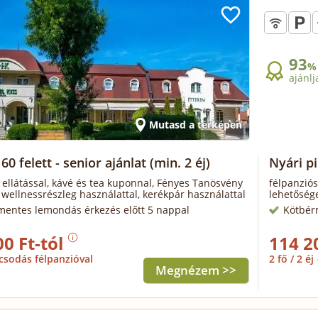
93
%
ajánlj
Mutasd a térképen
60 felett - senior ajánlat
(min. 2 éj)
Nyári p
 ellátással, kávé és tea kuponnal, Fényes Tanösvény
félpanziós
 wellnessrészleg használattal, kerékpár használattal
lehetőség
mentes lemondás érkezés előtt 5 nappal
Kötbér
00 Ft-tól
114 2
csodás félpanzióval
2 fő / 2 éj
Megnézem >>