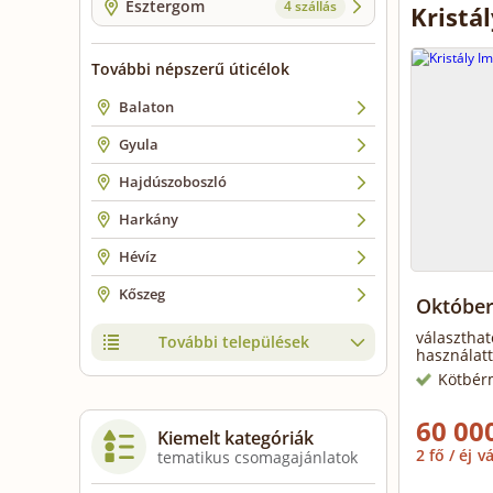
Esztergom
4 szállás
Kristá
További népszerű úticélok
Balaton
Gyula
Hajdúszoboszló
Harkány
Hévíz
Kőszeg
Október
választhat
További települések
használatt
Kötbér
60 000
Kiemelt kategóriák
2 fő / éj
vá
tematikus csomagajánlatok