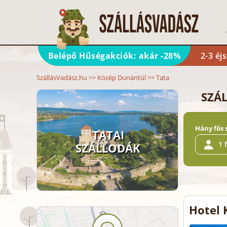
Belépő Hűségakciók: akár -28%
2-3 éj
SzállásVadász.hu
>>
Közép Dunántúl
>>
Tata
SZÁL
Hány fős 
TATAI
1 
SZÁLLODÁK
Hotel 