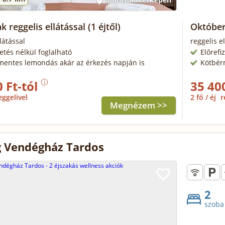
k reggelis ellátással
(1 éjtől)
Október
látással
reggelis el
zetés nélkül foglalható
Előrefi
mentes lemondás akár az érkezés napján is
Kötbér
 Ft-tól
35 40
eggelivel
2 fő / éj
r
Megnézem >>
 Vendégház Tardos
2
szoba