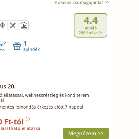
9 akciós csomagajánlat >>
4.4
Kiváló
286 értékelés
1
2
m
ajándék
ess
us 20.
ó ellátással, wellnessrészleg és konditerem
al
mentes lemondás érkezés előtt 7 nappal
0 Ft-tól
lasztható ellátással
Megnézem >>