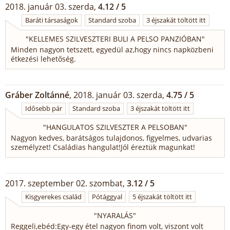
2018. január 03. szerda,
4.12 / 5
Baráti társaságok
Standard szoba
3 éjszakát töltött itt
"
KELLEMES SZILVESZTERI BULI A PELSO PANZIÓBAN
"
Minden nagyon tetszett, egyedül az,hogy nincs napközbeni
étkezési lehetőség.
Gráber Zoltánné
, 2018. január 03. szerda,
4.75 / 5
Idősebb pár
Standard szoba
3 éjszakát töltött itt
"
HANGULATOS SZILVESZTER A PELSOBAN
"
Nagyon kedves, barátságos tulajdonos, figyelmes, udvarias
személyzet! Családias hangulat!Jól éreztük magunkat!
2017. szeptember 02. szombat,
3.12 / 5
Kisgyerekes család
Pótággyal
5 éjszakát töltött itt
"
NYARALÁS
"
Reggeli,ebéd:Egy-egy étel nagyon finom volt, viszont volt