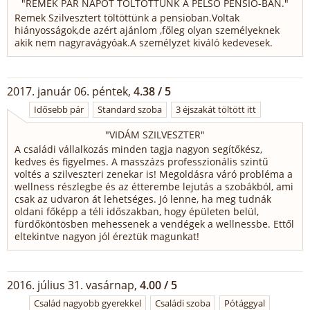
"
REMEK PÁR NAPOT TÖLTÖTTÜNK A PELSO PENSIO-BAN.
"
Remek Szilvesztert töltöttünk a pensioban.Voltak
hiányosságok,de azért ajánlom ,főleg olyan személyeknek
akik nem nagyravágyóak.A személyzet kiváló kedevesek.
2017. január 06. péntek,
4.38 / 5
Idősebb pár
Standard szoba
3 éjszakát töltött itt
"
VIDÁM SZILVESZTER
"
A családi vállalkozás minden tagja nagyon segítőkész,
kedves és figyelmes. A masszázs professzionális szintű
voltés a szilveszteri zenekar is! Megoldásra váró probléma a
wellness részlegbe és az étterembe lejutás a szobákból, ami
csak az udvaron át lehetséges. Jó lenne, ha meg tudnák
oldani főképp a téli időszakban, hogy épületen belül,
fürdőköntösben mehessenek a vendégek a wellnessbe. Ettől
eltekintve nagyon jól éreztük magunkat!
2016. július 31. vasárnap,
4.00 / 5
Család nagyobb gyerekkel
Családi szoba
Pótággyal