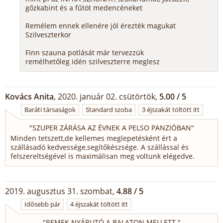
gőzkabint és a fűtöt medencéneket
Remélem ennek ellenére jól érezték magukat
Szilveszterkor
Finn szauna potlását már tervezzük
remélhetőleg idén szilveszterre meglesz
Kovács Anita
, 2020. január 02. csütörtök,
5.00 / 5
Baráti társaságok
Standard szoba
3 éjszakát töltött itt
"
SZUPER ZÁRÁSA AZ ÉVNEK A PELSO PANZIÓBAN
"
Minden tetszett,de kellemes meglepetésként ért a
szállásadó kedvessége,segítőkészsége. A szállással és
felszereltségével is maximálisan meg voltunk elégedve.
2019. augusztus 31. szombat,
4.88 / 5
Idősebb pár
4 éjszakát töltött itt
"
REMEK NYÁRUTÓ A BALATON MELLETT
"