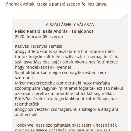
finomak voltak. Maga a panzió szépen fel lett újítva.
A SZÁLLÁSHELY VÁLASZA
Pelso Panzió, Balla András - Tulajdonos
2020. február 05. szerda
Kedves Terenyei Tamás!
ahogy ittlétükkor is válaszoltam a finn szauna nem
tudjuk hogy került bele a szilveszteri csomag leírásba
szállásvadász és a saját oldalunkon sincs feltüntetve
hogy rendelkeznénk ilyennel
Saját oldalunkon még a csomag leírásban sem
szerepelt
Mikor megérkeztek akkor derült ki hogy másfajta
szóbatipusra vágynak mint amit foglaltak ezt szó nélkül
azonnal cseréltük mindenféle töblet költség nélkül.
Büfé/Bár áraink a kategoriánkban inkább átlagosnak
tekinthetőek
ahogy Szilveszteri csomagárunk a katágoria átlag árai
alatt voltak!
Többi Wellness szolgáltatásunkat azért kihasználták
mint pl az INFRA SZAUNÁT, szolláriumot, Jacuzzit,