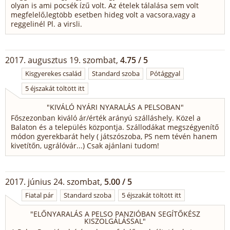
olyan is ami pocsék ízű volt. Az ételek tálalása sem volt
megfelelő,legtöbb esetben hideg volt a vacsora,vagy a
reggelinél Pl. a virsli.
2017. augusztus 19. szombat,
4.75 / 5
Kisgyerekes család
Standard szoba
Pótággyal
5 éjszakát töltött itt
"
KIVÁLÓ NYÁRI NYARALÁS A PELSOBAN
"
Főszezonban kiváló ár/érték arányú szálláshely. Közel a
Balaton és a település központja. Szállodákat megszégyenítő
módon gyerekbarát hely ( játszószoba, PS nem tévén hanem
kivetítőn, ugrálóvár...) Csak ajánlani tudom!
2017. június 24. szombat,
5.00 / 5
Fiatal pár
Standard szoba
5 éjszakát töltött itt
"
ELŐNYARALÁS A PELSO PANZIÓBAN SEGÍTŐKÉSZ
KISZOLGÁLÁSSAL
"