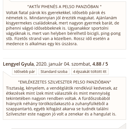
"
AKTÍV PIHENÉS A PELSO PANZIÓBAN
"
Voltak fiatal párok kis gyerekekkel, idősebb párok és
németek is. Mindannyian jól érezték magukat. Ajánlanám
kisgyermekes családoknak, mert nagyon gyermek barát, de
pihenni vágyó idősebbeknek is. Ugyanakkor sportolni
vágyóknak is, mert van helyben bérelhető bicigli, ping-pong
stb. Fizetős strand van a közelben. Rossz idő esetén a
medence is alkalmas egy kis úszásra.
Lengyel Gyula
, 2020. január 04. szombat,
4.88 / 5
Idősebb pár
Standard szoba
4 éjszakát töltött itt
"
EMLÉKEZETES SZILVESZTER PELSO PANZIÓBAN
"
Tisztaság, kényelem, a vendéglátók rendkívül kedvesek, az
étkezések mint ízek mint választék és mint mennyiség
tekintetében nagyon rendben voltak. A fürdőszobából
hiányzik néhány törölközőakasztó a zuhanyfülkéből a
szappantartó, egyéb kifogást akarva se tudnék találni
Szilveszter este nagyon jó volt a zenekar és a hangulat is.