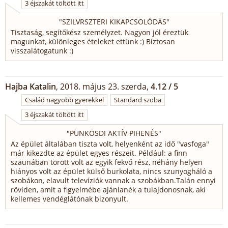
3 éjszakát töltött itt
"
SZILVRSZTERI KIKAPCSOLÓDÁS
"
Tisztaság, segítőkész személyzet. Nagyon jól éreztük
magunkat, különleges ételeket ettünk :) Biztosan
visszalátogatunk :)
Hajba Katalin
, 2018. május 23. szerda,
4.12 / 5
Család nagyobb gyerekkel
Standard szoba
3 éjszakát töltött itt
"
PÜNKÖSDI AKTÍV PIHENÉS
"
Az épület általában tiszta volt, helyenként az idő "vasfoga"
már kikezdte az épület egyes részeit. Például: a finn
szaunában törött volt az egyik fekvő rész, néhány helyen
hiányos volt az épület külső burkolata, nincs szunyogháló a
szobákon, elavult televíziók vannak a szobákban.Talán ennyi
röviden, amit a figyelmébe ajánlanék a tulajdonosnak, aki
kellemes vendéglátónak bizonyult.