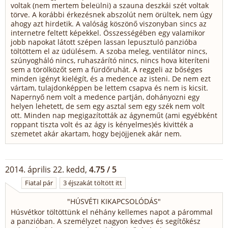
voltak (nem mertem beleülni) a szauna deszkái szét voltak
törve. A korábbi érkezésnek abszolút nem örültek, nem úgy
ahogy azt hirdetik. A valóság köszönő viszonyban sincs az
internetre feltett képekkel. Összességében egy valamikor
jobb napokat látott szépen lassan lepusztuló panzióba
töltöttem el az üdülésem. A szoba meleg, ventilátor nincs,
szúnyogháló nincs, ruhaszárító nincs, nincs hova kiteríteni
sem a törölközőt sem a fürdőruhát. A reggeli az bőséges
minden igényt kielégít, és a medence az isteni. De nem ezt
vártam, tulajdonképpen be lettem csapva és nem is kicsit.
Napernyő nem volt a medence partján, dohányozni egy
helyen lehetett, de sem egy asztal sem egy szék nem volt
ott. Minden nap megigazították az ágyneműt (ami egyébként
roppant tiszta volt és az ágy is kényelmes)és kivitték a
szemetet akár akartam, hogy bejöjjenek akár nem.
2014. április 22. kedd,
4.75 / 5
Fiatal pár
3 éjszakát töltött itt
"
HÚSVÉTI KIKAPCSOLÓDÁS
"
Húsvétkor töltöttünk el néhány kellemes napot a párommal
a panzióban. A személyzet nagyon kedves és segítőkész