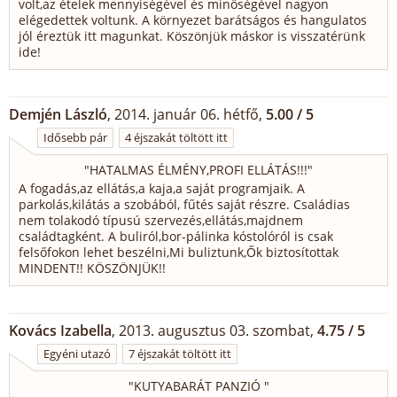
volt,az ételek mennyiségével és minőségével nagyon
elégedettek voltunk. A környezet barátságos és hangulatos
jól éreztük itt magunkat. Köszönjük máskor is visszatérünk
ide!
Demjén László
, 2014. január 06. hétfő,
5.00 / 5
Idősebb pár
4 éjszakát töltött itt
"
HATALMAS ÉLMÉNY,PROFI ELLÁTÁS!!!
"
A fogadás,az ellátás,a kaja,a saját programjaik. A
parkolás,kilátás a szobából, fűtés saját részre. Családias
nem tolakodó típusú szervezés,ellátás,majdnem
családtagként. A buliról,bor-pálinka kóstolóról is csak
felsőfokon lehet beszélni,Mi buliztunk,Ők biztosítottak
MINDENT!! KÖSZÖNJÜK!!
Kovács Izabella
, 2013. augusztus 03. szombat,
4.75 / 5
Egyéni utazó
7 éjszakát töltött itt
"
KUTYABARÁT PANZIÓ
"