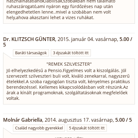
használhatatlanok,labilisak,szobákban nem található
ruhaszárogató,ami nyáron egy fürdőzéses nap után
elengedhetetlen lenne..mivel a szobában nem volt
hely,ahova akasztani lehet a vizes ruhákat.
Dr. KLITZSCH GÜNTER
, 2015. január 04. vasárnap,
5.00 /
5
Baráti társaságok
3 éjszakát töltött itt
"
REMEK SZILVESZTER
"
Jó elhelyezkedésű a Pensio.Figyelmes volt a kiszolgálás. Jól
szervezett szilveszteri buli volt, kiváló zenekarral, nagyszerű
ételekkel.A szoba ragyogóan tiszta volt, kényelmes praktikus
berendezéssel. Kellemes kikapcsolódásban volt részünk.Az
árak a kínált programoknak, szolgáltatásoknak megfelelőek
voltak.
Molnár Gabriella
, 2014. augusztus 17. vasárnap,
5.00 / 5
Család nagyobb gyerekkel
5 éjszakát töltött itt