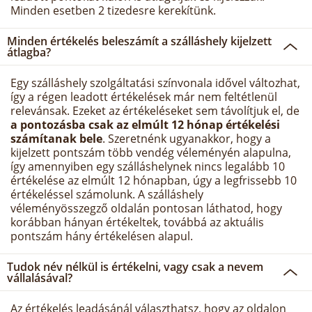
Minden esetben 2 tizedesre kerekítünk.
Minden értékelés beleszámít a szálláshely kijelzett
átlagba?
Egy szálláshely szolgáltatási színvonala idővel változhat,
így a régen leadott értékelések már nem feltétlenül
relevánsak. Ezeket az értékeléseket sem távolítjuk el, de
a pontozásba csak az elmúlt 12 hónap értékelési
számítanak bele
. Szeretnénk ugyanakkor, hogy a
kijelzett pontszám több vendég véleményén alapulna,
így amennyiben egy szálláshelynek nincs legalább 10
értékelése az elmúlt 12 hónapban, úgy a legfrissebb 10
értékeléssel számolunk. A szálláshely
véleményösszegző oldalán pontosan láthatod, hogy
korábban hányan értékeltek, továbbá az aktuális
pontszám hány értékelésen alapul.
Tudok név nélkül is értékelni, vagy csak a nevem
vállalásával?
Az értékelés leadásánál választhatsz, hogy az oldalon