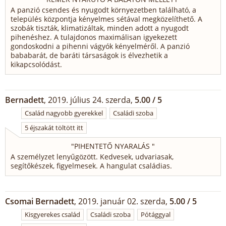
A panzió csendes és nyugodt környezetben található, a
település központja kényelmes sétával megközelíthető. A
szobák tiszták, klimatizáltak, minden adott a nyugodt
pihenéshez. A tulajdonos maximálisan igyekezett
gondoskodni a pihenni vágyók kényelméről. A panzió
bababarát, de baráti társaságok is élvezhetik a
kikapcsolódást.
Bernadett
, 2019. július 24. szerda,
5.00 / 5
Család nagyobb gyerekkel
Családi szoba
5 éjszakát töltött itt
"
PIHENTETŐ NYARALÁS
"
A személyzet lenyűgözött. Kedvesek, udvariasak,
segítőkészek, figyelmesek. A hangulat családias.
Csomai Bernadett
, 2019. január 02. szerda,
5.00 / 5
Kisgyerekes család
Családi szoba
Pótággyal