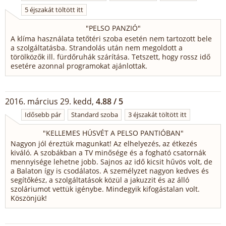
5 éjszakát töltött itt
"
PELSO PANZIÓ
"
A klíma használata tetőtéri szoba esetén nem tartozott bele
a szolgáltatásba. Strandolás után nem megoldott a
törölközők ill. fürdőruhák szárítása. Tetszett, hogy rossz idő
esetére azonnal programokat ajánlottak.
2016. március 29. kedd,
4.88 / 5
Idősebb pár
Standard szoba
3 éjszakát töltött itt
"
KELLEMES HÚSVÉT A PELSO PANTIÓBAN
"
Nagyon jól éreztük magunkat! Az elhelyezés, az étkezés
kiváló. A szobákban a TV minősége és a fogható csatornák
mennyisége lehetne jobb. Sajnos az idő kicsit hűvös volt, de
a Balaton így is csodálatos. A személyzet nagyon kedves és
segítőkész, a szolgáltatások közül a jakuzzit és az álló
szoláriumot vettük igénybe. Mindegyik kifogástalan volt.
Köszönjük!