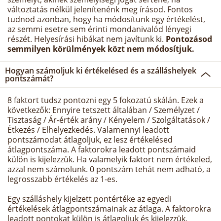
változtatás nélkül jelenítenénk meg írásod. Fontos
tudnod azonban, hogy ha módosítunk egy értékelést,
az semmi esetre sem érinti mondanivalód lényegi
részét. Helyesírási hibákat nem javítunk ki.
Pontozásod
semmilyen körülmények közt nem módosítjuk.
Hogyan számoljuk ki értékelésed és a szálláshelyek
pontszámát?
8 faktort tudsz pontozni egy 5 fokozatú skálán. Ezek a
következők: Ennyire tetszett általában / Személyzet /
Tisztaság / Ár-érték arány / Kényelem / Szolgáltatások /
Étkezés / Elhelyezkedés. Valamennyi leadott
pontszámodat átlagoljuk, ez lesz értékelésed
átlagpontszáma. A faktorokra leadott pontszámaid
külön is kijelezzük. Ha valamelyik faktort nem értékeled,
azzal nem számolunk. 0 pontszám tehát nem adható, a
legrosszabb értékelés az 1-es.
Egy szálláshely kijelzett pontértéke az egyedi
értékelések átlagpontszámainak az átlaga. A faktorokra
leadott pontokat külön is átlagoljuk és kijelezzük.