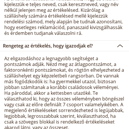
kijelezzük-e teljes neved, csak keresztneved, vagy név
nélkül jelenjen meg az értékelésed. Kizárólag a
szálláshely számára értékelésed mellé kijelezzük
rendelési számod, mely alapján be tudnak azonosítani,
hogy esetleges reklamációd, panaszaid kivizsgálhassák
és érdemben tudjanak válaszolni rá.
Rengeteg az értékelés, hogy igazodjak el?
Az eligazodáshoz a legnagyobb segítséget a
pontszámok adják. Nézd meg az átlagpontszámot, a
faktoronkénti pontszámokat, és rögtön elhelyezheted a
szálláshelyet egy képzeletbeli rangsorban. De vannak
más fogódzkodók is: ha gyermekkel utazol, biztosan
jobban számítanak a korábbi családosok véleményei.
Ha pároddal, akkor a kettesben utazóké. Te
választhatod ki, hogy az összes véleményben böngészel
vagy csak az előre definiált 7 csoport valamelyikében. A
megjelenő értékeléseket sorrendezheted is legújabbak,
legjobbak, legrosszabbak szerint, kiválaszthatod, ha
csak a szöveges blokkal is rendelkező értékeléseket
akarod látni, vagy az összeset.