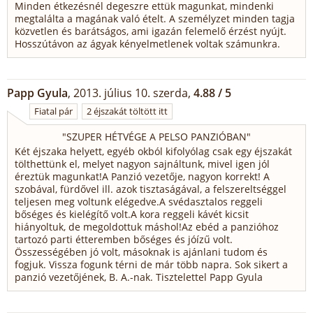
Minden étkezésnél degeszre ettük magunkat, mindenki
megtalálta a magának való ételt. A személyzet minden tagja
közvetlen és barátságos, ami igazán felemelő érzést nyújt.
Hosszútávon az ágyak kényelmetlenek voltak számunkra.
Papp Gyula
, 2013. július 10. szerda,
4.88 / 5
Fiatal pár
2 éjszakát töltött itt
"
SZUPER HÉTVÉGE A PELSO PANZIÓBAN
"
Két éjszaka helyett, egyéb okból kifolyólag csak egy éjszakát
tölthettünk el, melyet nagyon sajnáltunk, mivel igen jól
éreztük magunkat!A Panzió vezetője, nagyon korrekt! A
szobával, fürdővel ill. azok tisztaságával, a felszereltséggel
teljesen meg voltunk elégedve.A svédasztalos reggeli
bőséges és kielégítő volt.A kora reggeli kávét kicsit
hiányoltuk, de megoldottuk máshol!Az ebéd a panzióhoz
tartozó parti étteremben bőséges és jóízű volt.
Összességében jó volt, másoknak is ajánlani tudom és
fogjuk. Vissza fogunk térni de már több napra. Sok sikert a
panzió vezetőjének, B. A.-nak. Tisztelettel Papp Gyula