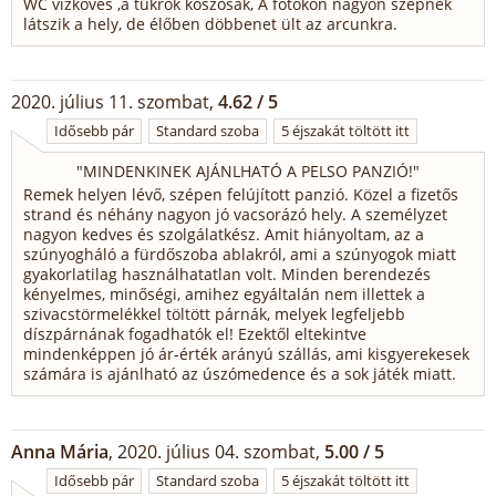
WC vizköves ,a tükrök koszosak, A fotókon nagyon szépnek
látszik a hely, de élőben döbbenet ült az arcunkra.
2020. július 11. szombat,
4.62 / 5
Idősebb pár
Standard szoba
5 éjszakát töltött itt
"
MINDENKINEK AJÁNLHATÓ A PELSO PANZIÓ!
"
Remek helyen lévő, szépen felújított panzió. Közel a fizetős
strand és néhány nagyon jó vacsorázó hely. A személyzet
nagyon kedves és szolgálatkész. Amit hiányoltam, az a
szúnyogháló a fürdőszoba ablakról, ami a szúnyogok miatt
gyakorlatilag használhatatlan volt. Minden berendezés
kényelmes, minőségi, amihez egyáltalán nem illettek a
szivacstörmelékkel töltött párnák, melyek legfeljebb
díszpárnának fogadhatók el! Ezektől eltekintve
mindenképpen jó ár-érték arányú szállás, ami kisgyerekesek
számára is ajánlható az úszómedence és a sok játék miatt.
Anna Mária
, 2020. július 04. szombat,
5.00 / 5
Idősebb pár
Standard szoba
5 éjszakát töltött itt