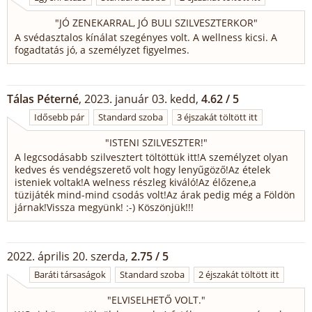
"
JÓ ZENEKARRAL, JÓ BULI SZILVESZTERKOR
"
A svédasztalos kínálat szegényes volt. A wellness kicsi. A
fogadtatás jó, a személyzet figyelmes.
Tálas Péterné
, 2023. január 03. kedd,
4.62 / 5
Idősebb pár
Standard szoba
3 éjszakát töltött itt
"
ISTENI SZILVESZTER!
"
A legcsodásabb szilvesztert töltöttük itt!A személyzet olyan
kedves és vendégszerető volt hogy lenyűgöző!Az ételek
isteniek voltak!A welness részleg kiváló!Az élőzene,a
tüzijáték mind-mind csodás volt!Az árak pedig még a Földön
járnak!Vissza megyünk! :-) Köszönjük!!!
2022. április 20. szerda,
2.75 / 5
Baráti társaságok
Standard szoba
2 éjszakát töltött itt
"
ELVISELHETŐ VOLT.
"