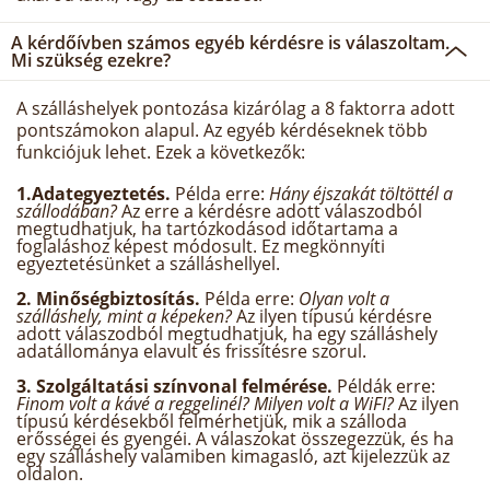
A kérdőívben számos egyéb kérdésre is válaszoltam.
Mi szükség ezekre?
A szálláshelyek pontozása kizárólag a 8 faktorra adott
pontszámokon alapul. Az egyéb kérdéseknek több
funkciójuk lehet. Ezek a következők:
1.Adategyeztetés.
Példa erre:
Hány éjszakát töltöttél a
szállodában?
Az erre a kérdésre adott válaszodból
megtudhatjuk, ha tartózkodásod időtartama a
foglaláshoz képest módosult. Ez megkönnyíti
egyeztetésünket a szálláshellyel.
2. Minőségbiztosítás.
Példa erre:
Olyan volt a
szálláshely, mint a képeken?
Az ilyen típusú kérdésre
adott válaszodból megtudhatjuk, ha egy szálláshely
adatállománya elavult és frissítésre szorul.
3. Szolgáltatási színvonal felmérése.
Példák erre:
Finom volt a kávé a reggelinél? Milyen volt a WiFI?
Az ilyen
típusú kérdésekből felmérhetjük, mik a szálloda
erősségei és gyengéi. A válaszokat összegezzük, és ha
egy szálláshely valamiben kimagasló, azt kijelezzük az
oldalon.