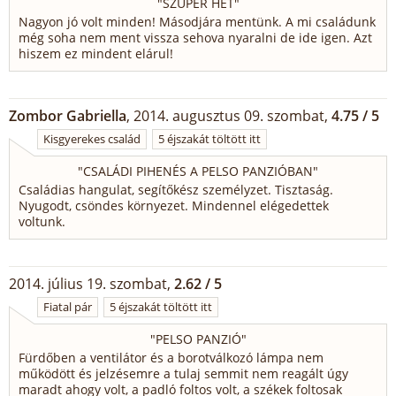
"
SZUPER HÉT
"
Nagyon jó volt minden! Másodjára mentünk. A mi családunk
még soha nem ment vissza sehova nyaralni de ide igen. Azt
hiszem ez mindent elárul!
Zombor Gabriella
, 2014. augusztus 09. szombat,
4.75 / 5
Kisgyerekes család
5 éjszakát töltött itt
"
CSALÁDI PIHENÉS A PELSO PANZIÓBAN
"
Családias hangulat, segítőkész személyzet. Tisztaság.
Nyugodt, csöndes környezet. Mindennel elégedettek
voltunk.
2014. július 19. szombat,
2.62 / 5
Fiatal pár
5 éjszakát töltött itt
"
PELSO PANZIÓ
"
Fürdőben a ventilátor és a borotválkozó lámpa nem
működött és jelzésemre a tulaj semmit nem reagált úgy
maradt ahogy volt, a padló foltos volt, a székek foltosak