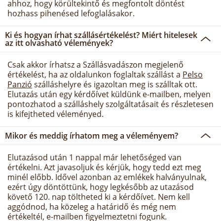
ahhoz, hogy körültekintő és megfontolt döntést
hozhass pihenésed lefoglalásakor.
Ki és hogyan írhat szállásértékelést? Miért hitelesek
az itt olvasható vélemények?
Csak akkor írhatsz a Szállásvadászon megjelenő
értékelést, ha az oldalunkon foglaltak szállást a
Pelso
Panzió
szálláshelyre és igazoltan meg is szálltak ott.
Elutazás után egy kérdőívet küldünk e-mailben, melyen
pontozhatod a szálláshely szolgáltatásait és részletesen
is kifejtheted véleményed.
Mikor és meddig írhatom meg a véleményem?
Elutazásod után 1 nappal már lehetőséged van
értékelni. Azt javasoljuk és kérjük, hogy tedd ezt meg
minél előbb. Idővel azonban az emlékek halványulnak,
ezért úgy döntöttünk, hogy legkésőbb az utazásod
követő 120. nap töltheted ki a kérdőívet. Nem kell
aggódnod, ha közeleg a határidő és még nem
értékeltél, e-mailben figyelmeztetni fogunk.