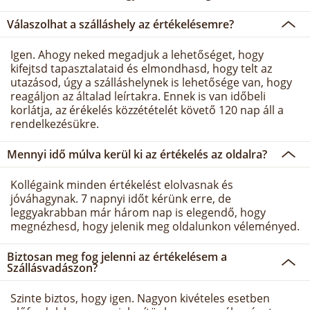
Válaszolhat a szálláshely az értékelésemre?
Igen. Ahogy neked megadjuk a lehetőséget, hogy
kifejtsd tapasztalataid és elmondhasd, hogy telt az
utazásod, úgy a szálláshelynek is lehetősége van, hogy
reagáljon az általad leírtakra. Ennek is van időbeli
korlátja, az érékelés közzétételét követő 120 nap áll a
rendelkezésükre.
Mennyi idő múlva kerül ki az értékelés az oldalra?
Kollégaink minden értékelést elolvasnak és
jóváhagynak. 7 napnyi időt kérünk erre, de
leggyakrabban már három nap is elegendő, hogy
megnézhesd, hogy jelenik meg oldalunkon véleményed.
Biztosan meg fog jelenni az értékelésem a
Szállásvadászon?
Szinte biztos, hogy igen. Nagyon kivételes esetben