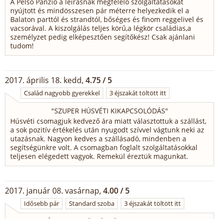
A Pelso Panzió a leírásnak megfelelő szolgáltatásokat
nyújtott és mindösszesen pár méterre helyezkedik el a
Balaton parttól és strandtól, bőséges és finom reggelivel és
vacsorával. A kiszolgálás teljes körű,a légkör családias,a
személyzet pedig elképesztően segítőkész! Csak ajánlani
tudom!
2017. április 18. kedd,
4.75 / 5
Család nagyobb gyerekkel
3 éjszakát töltött itt
"
SZUPER HÚSVÉTI KIKAPCSOLÓDÁS
"
Húsvéti csomagjuk kedvező ára miatt választottuk a szállást,
a sok pozitív értékelés után nyugodt szívvel vágtunk neki az
utazásnak. Nagyon kedves a szállásadó, mindenben a
segítségünkre volt. A csomagban foglalt szolgáltatásokkal
teljesen elégedett vagyok. Remekül éreztük magunkat.
2017. január 08. vasárnap,
4.00 / 5
Idősebb pár
Standard szoba
3 éjszakát töltött itt