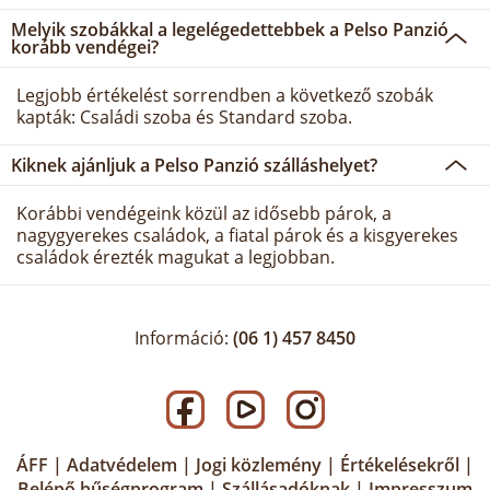
Melyik szobákkal a legelégedettebbek a Pelso Panzió
korább vendégei?
Legjobb értékelést sorrendben a következő szobák
kapták: Családi szoba és Standard szoba.
Kiknek ajánljuk a Pelso Panzió szálláshelyet?
Korábbi vendégeink közül az idősebb párok, a
nagygyerekes családok, a fiatal párok és a kisgyerekes
családok érezték magukat a legjobban.
Információ:
(06 1) 457 8450
ÁFF
|
Adatvédelem
|
Jogi közlemény
|
Értékelésekről
|
Belépő hűségprogram
|
Szállásadóknak
|
Impresszum