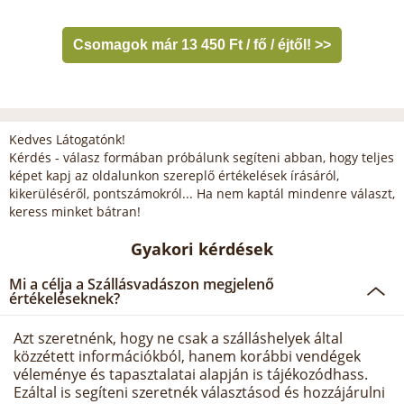
Csomagok már 13 450 Ft / fő / éjtől! >>
Kedves Látogatónk!
Kérdés - válasz formában próbálunk segíteni abban, hogy teljes
képet kapj az oldalunkon szereplő értékelések írásáról,
kikerüléséről, pontszámokról... Ha nem kaptál mindenre választ,
keress minket bátran!
Gyakori kérdések
Mi a célja a Szállásvadászon megjelenő
értékeléseknek?
Azt szeretnénk, hogy ne csak a szálláshelyek által
közzétett információkból, hanem korábbi vendégek
véleménye és tapasztalatai alapján is tájékozódhass.
Ezáltal is segíteni szeretnék választásod és hozzájárulni