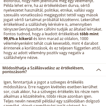
előfordul, hogy nem jelenítünk meg egy véleményt.
Példa lehet erre, ha az értékelésben durva, sértő
nyelvezetet használtál, politikai, etnikai, vallási vagy
szexuális vonatkozású megjegyzést tettél vagy mások
jogait sértő tartalmat próbáltál közzétenni. Lekerülhet
értékelésed a szálláshely kérésére is, amennyiben
tényszerűen/igazoltan cáfolni tudják az általad leírtakat.
Fontos tudnod, hogy a leadott értékelések
több mint
99,6%-a kikerül
és kinn marad az oldalon, 1000
véleményenként tehát csak kevesebb, mint 4 darabot
érintenek a korlátozások, és ez teljesen független attól,
hogy az adott vélemény pozitív vagy negatív a
szálláshelyre nézve.
Módosíthatja a Szállásvadász az értékelésem,
pontozásom?
Igen, fenntartjuk a jogot a szöveges értékelés
módosításra. Erre nagyon kivételes esetben kerülhet
sor, csak akkor, ha a szöveges értékelés kis része nem
alkalmas a közzétételre, többi része azonban igen.
Teljes nevén neveztél például egy szállodában dolgozó
személyt, akinek személyiségi jogát sértené, ha