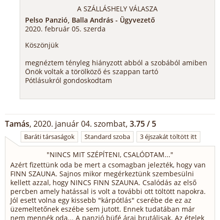
A SZÁLLÁSHELY VÁLASZA
Pelso Panzió, Balla András - Ügyvezető
2020. február 05. szerda
Köszönjük
megnéztem tényleg hiányzott abból a szobából amiben
Önök voltak a törölköző és szappan tartó
Pótlásukról gondoskodtam
Tamás
, 2020. január 04. szombat,
3.75 / 5
Baráti társaságok
Standard szoba
3 éjszakát töltött itt
"
NINCS MIT SZÉPÍTENI, CSALÓDTAM...
"
Azért fizettünk oda be mert a csomagban jelezték, hogy van
FINN SZAUNA. Sajnos mikor megérkeztünk szembesülni
kellett azzal, hogy NINCS FINN SZAUNA. Csalódás az első
percben amely hatással is volt a további ott töltött napokra.
Jól esett volna egy kissebb "kárpótlás" cserébe de ez az
üzemeltetőnek eszébe sem jutott. Ennek tudatában már
nem mennék oda... A panzió büfé árai brutálisak. Az ételek