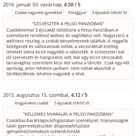
2016. január 03. vasárnap,
4.50 / 5
Család nagyobb gyerekkel
Pótággyal
3 éjszakát töltött itt
"
SZILVESZTER A PELSO PANZIÓBAN
"
Családommal 3 éjszakát töltöttünk a Pelso Panzióban.A
személyzet rendkívül kedves és segítőkész volt. Nagyszerű a
wellness részleg, a szobát kényelmesnek találtuk. A reggelik
bőségesek és változatosak voltak, a vacsoráknál esetleg
lehetett volna kicsit nagyobb a választék. A szilveszteri bál
jól szervezett és hangulatos volt, bár egy kicsit táncosabb
társasághoz szerintem kicsi lett volna a tánctér. Csak egy-két
apróság, amin lehetne javítani: nem voltak akasztók a
törölközőknek, lehetne nagyobb a tévé.
2015. augusztus 15. szombat,
4.12 / 5
Kisgyerekes család
5 éjszakát töltött itt
"
KELLEMES NYARALÁS A PELSO PANZIÓBAN
"
Családias,barátságos,kifogástalan személyzet..hiányosságok
talán gyermekjátszótér állapota(felújítást
igényelne),homokozó szétesik,hinták