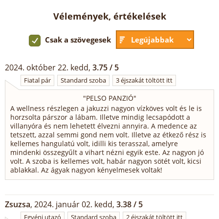
Vélemények, értékelések
Csak a szövegesek
2024. október 22. kedd,
3.75 / 5
Fiatal pár
Standard szoba
3 éjszakát töltött itt
"
PELSO PANZIÓ
"
A wellness részlegen a jakuzzi nagyon vízköves volt és le is
horzsolta párszor a lábam. Illetve mindig lecsapódott a
villanyóra és nem lehetett élvezni annyira. A medence az
tetszett, azzal semmi gond nem volt. Illetve az étkező rész is
kellemes hangulatú volt, idilli kis terasszal, amelyre
mindenki összegyűlt a vihart nézni egyik este. Az nagyon jó
volt. A szoba is kellemes volt, habár nagyon sötét volt, kicsi
ablakkal. Az ágyak nagyon kényelmesek voltak!
Zsuzsa
, 2024. január 02. kedd,
3.38 / 5
Egyéni utazó
Standard szoba
2 éjszakát töltött itt