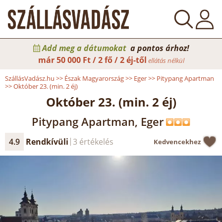
Add meg a dátumokat
a pontos árhoz!
már
50 000 Ft / 2 fő / 2 éj-től
ellátás nélkül
SzállásVadász.hu
>>
Észak Magyarország
>>
Eger
>>
Pitypang Apartman
>>
Október 23. (min. 2 éj)
Október 23. (min. 2 éj)
Pitypang Apartman, Eger
4.9
Rendkívüli
3 értékelés
Kedvencekhez