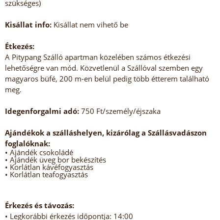
szükséges)
Kisállat info:
Kisállat nem vihető be
Étkezés:
A Pitypang Szálló apartman közelében számos étkezési
lehetőségre van mód. Közvetlenül a Szállóval szemben egy
magyaros büfé, 200 m-en belül pedig több étterem található
meg.
Idegenforgalmi adó:
750 Ft/személy/éjszaka
Ajándékok a szálláshelyen, kizárólag a Szállásvadászon
foglalóknak:
• Ajándék csokoládé
• Ajándék üveg bor bekészítés
• Korlátlan kávéfogyasztás
• Korlátlan teafogyasztás
Érkezés és távozás:
• Legkorábbi érkezés időpontja: 14:00