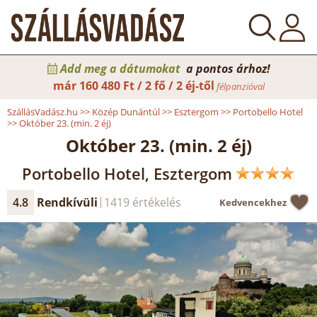
Add meg a dátumokat
a pontos árhoz!
már
160 480 Ft / 2 fő / 2 éj-től
félpanzióval
SzállásVadász.hu
>>
Közép Dunántúl
>>
Esztergom
>>
Portobello Hotel
>>
Október 23. (min. 2 éj)
Október 23. (min. 2 éj)
Portobello Hotel, Esztergom
4.8
Rendkívüli
1419 értékelés
Kedvencekhez