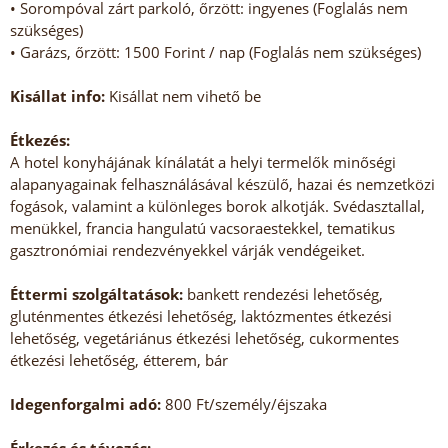
• Sorompóval zárt parkoló, őrzött: ingyenes (Foglalás nem
szükséges)
• Garázs, őrzött: 1500 Forint / nap (Foglalás nem szükséges)
Kisállat info:
Kisállat nem vihető be
Étkezés:
A hotel konyhájának kínálatát a helyi termelők minőségi
alapanyagainak felhasználásával készülő, hazai és nemzetközi
fogások, valamint a különleges borok alkotják. Svédasztallal,
menükkel, francia hangulatú vacsoraestekkel, tematikus
gasztronómiai rendezvényekkel várják vendégeiket.
Éttermi szolgáltatások:
bankett rendezési lehetőség,
gluténmentes étkezési lehetőség, laktózmentes étkezési
lehetőség, vegetáriánus étkezési lehetőség, cukormentes
étkezési lehetőség, étterem, bár
Idegenforgalmi adó:
800 Ft/személy/éjszaka