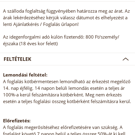
A szálloda foglaltság függvényében határozza meg az árat. Az
árak lekérdezéséhez kérjük válassz dátumot és elhelyezést a
lenti Ajánlatkérés / Foglalás űrlapon!
Az idegenforgalmi adó külön fizetendő: 800 Ft/személy/
éjszaka (18 éves kor felett)
FELTÉTELEK
Lemondási feltétel:
A foglalás kötbérmentesen lemondható az érkezést megelőző
14. nap éjfélig. 14 napon belüli lemondás esetén a teljes ár
100%-a kerül felszámításra kötbérként. Meg nem érkezés
esetén a teljes foglalási összeg kötbérként felszámításra kerül.
Előrefizetés:
A foglalás megerősítéséhez előrefizetésére van szükség. A
foglalást követő 7 napon belül a teljes összeg 50%-át ki kell