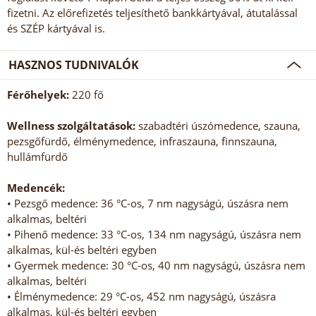
fizetni. Az előrefizetés teljesíthető bankkártyával, átutalással
és SZÉP kártyával is.
HASZNOS TUDNIVALÓK
Férőhelyek:
220 fő
Wellness szolgáltatások:
szabadtéri úszómedence, szauna,
pezsgőfürdő, élménymedence, infraszauna, finnszauna,
hullámfürdő
Medencék:
• Pezsgő medence: 36 °C-os, 7 nm nagyságú, úszásra nem
alkalmas, beltéri
• Pihenő medence: 33 °C-os, 134 nm nagyságú, úszásra nem
alkalmas, kül-és beltéri egyben
• Gyermek medence: 30 °C-os, 40 nm nagyságú, úszásra nem
alkalmas, beltéri
• Élménymedence: 29 °C-os, 452 nm nagyságú, úszásra
alkalmas, kül-és beltéri egyben