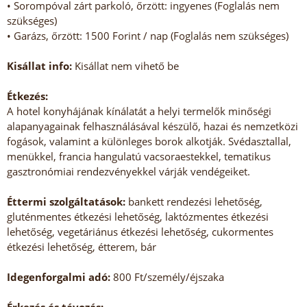
• Sorompóval zárt parkoló, őrzött: ingyenes (Foglalás nem
szükséges)
• Garázs, őrzött: 1500 Forint / nap (Foglalás nem szükséges)
Kisállat info:
Kisállat nem vihető be
Étkezés:
A hotel konyhájának kínálatát a helyi termelők minőségi
alapanyagainak felhasználásával készülő, hazai és nemzetközi
fogások, valamint a különleges borok alkotják. Svédasztallal,
menükkel, francia hangulatú vacsoraestekkel, tematikus
gasztronómiai rendezvényekkel várják vendégeiket.
Éttermi szolgáltatások:
bankett rendezési lehetőség,
gluténmentes étkezési lehetőség, laktózmentes étkezési
lehetőség, vegetáriánus étkezési lehetőség, cukormentes
étkezési lehetőség, étterem, bár
Idegenforgalmi adó:
800 Ft/személy/éjszaka