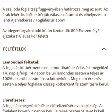
A szálloda foglaltság függvényében határozza meg az árat. Az
árak lekérdezéséhez kérjük válassz dátumot és elhelyezést a
lenti Ajánlatkérés / Foglalás űrlapon!
Az idegenforgalmi adó külön fizetendő: 800 Ft/személy/
éjszaka (18 éves kor felett)
FELTÉTELEK
Lemondási feltétel:
A foglalás kötbérmentesen lemondható az érkezést megelőző
14. nap éjfélig. 14 napon belüli lemondás esetén a teljes ár
100%-a kerül felszámításra kötbérként. Meg nem érkezés
esetén a teljes foglalási összeg kötbérként felszámításra kerül.
Előrefizetés:
A foglalás megerősítéséhez előrefizetésére van szükség. A
foglalást követő 7 napon belül a teljes összeg 50%-át ki kell