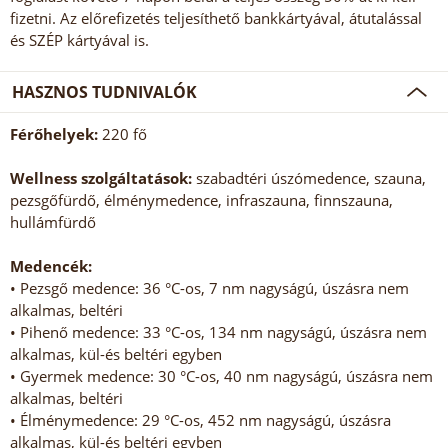
fizetni. Az előrefizetés teljesíthető bankkártyával, átutalással
és SZÉP kártyával is.
HASZNOS TUDNIVALÓK
Férőhelyek:
220 fő
Wellness szolgáltatások:
szabadtéri úszómedence, szauna,
pezsgőfürdő, élménymedence, infraszauna, finnszauna,
hullámfürdő
Medencék:
• Pezsgő medence: 36 °C-os, 7 nm nagyságú, úszásra nem
alkalmas, beltéri
• Pihenő medence: 33 °C-os, 134 nm nagyságú, úszásra nem
alkalmas, kül-és beltéri egyben
• Gyermek medence: 30 °C-os, 40 nm nagyságú, úszásra nem
alkalmas, beltéri
• Élménymedence: 29 °C-os, 452 nm nagyságú, úszásra
alkalmas, kül-és beltéri egyben