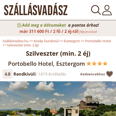
Add meg a dátumokat
a pontos árhoz!
már
311 600 Ft / 2 fő / 2 éj-től
félpanzióval
SzállásVadász.hu
>>
Közép Dunántúl
>>
Esztergom
>>
Portobello Hotel
>>
Szilveszter (min. 2 éj)
Szilveszter (min. 2 éj)
Portobello Hotel, Esztergom
4.8
Rendkívüli
1419 értékelés
Kedvencekhez