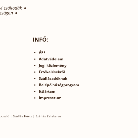
yi szállodák
rszágon
INFÓ:
ÁFF
Adatvédelem
Jogi közlemény
Értékelésekről
Szállásadóknak
Belépő hűségprogram
IttJártam
Impresszum
boszló
|
Szállás Hévíz
|
Szállás Zalakaros