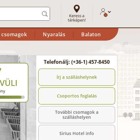
Keress a
térképen!
i csomagok
Nyaralás
Balaton
Telefonálj: (+36-1) 457-8450
7
Írj a szálláshelynek
VÜLI
ény
Csoportos foglalás
További csomagok a
szálláshelyen
Sirius Hotel info