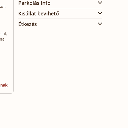
Parkolás info
ul,
Kisállat bevihető
Étkezés
sal,
una
mnak