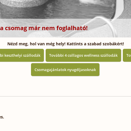
z a csomag már nem foglalható!
Nézd meg, hol van még hely! Kattints a szabad szobákért!
i keszthelyi szállodák
További 4 csillagos wellness szállodák
To
Csomagajánlatok nyugdíjasoknak
es.