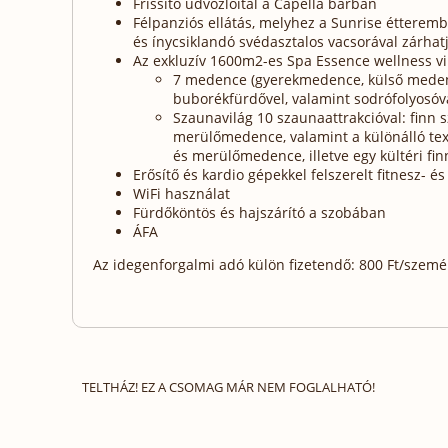
Frissítő üdvözlőital a Capella bárban
Félpanziós ellátás, melyhez a Sunrise étteremb
és ínycsiklandó svédasztalos vacsorával zárhat
Az exkluzív 1600m2-es Spa Essence wellness vi
7 medence (gyerekmedence, külső mede
buborékfürdővel, valamint sodrófolyosóv
Szaunavilág 10 szaunaattrakcióval: finn 
merülőmedence, valamint a különálló tex
és merülőmedence, illetve egy kültéri 
Erősítő és kardio gépekkel felszerelt fitnesz- é
WiFi használat
Fürdőköntös és hajszárító a szobában
ÁFA
Az idegenforgalmi adó külön fizetendő: 800 Ft/személy
TELTHÁZ! EZ A CSOMAG MÁR NEM FOGLALHATÓ!