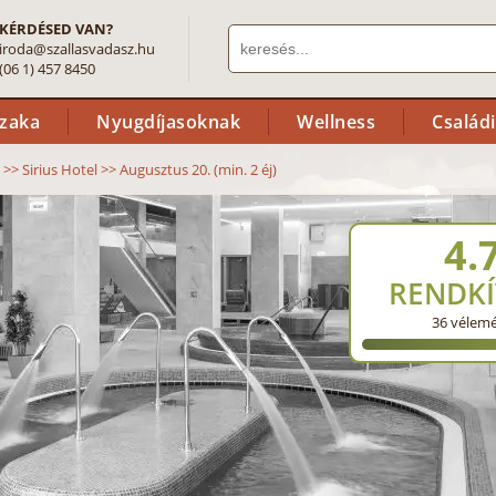
KÉRDÉSED VAN?
iroda@szallasvadasz.hu
(06 1) 457 8450
szaka
Nyugdíjasoknak
Wellness
Család
>>
Sirius Hotel
>>
Augusztus 20. (min. 2 éj)
4.
RENDKÍ
36
vélem