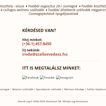
Keszthely - vissza
További augusztus 20-i csomagok
További keszthel
4 csillagos wellness szállodák
További állatbarát szállodák magyaro
Csomagajánlatok nyugdíjasoknak
KÉRDÉSED VAN?
Hívj minket:
(+36-1) 457-8450
Írj nekünk:
iroda@szallasvadasz.hu
ITT IS MEGTALÁLSZ MINKET:
csomagok
|
Balatoni szállodák
|
Gyerekbarát szállodák
|
Wellness hétvége
|
Szállás Hajdúszo
Szerzői jog © 2004-2026 Hotelstart Kft. Minden jog fenntartva.