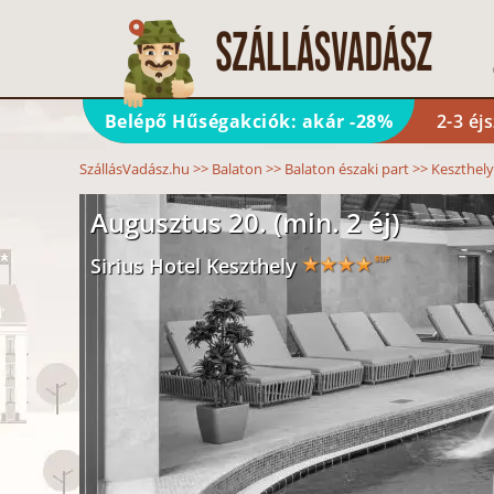
Belépő Hűségakciók: akár -28%
2-3 éj
SzállásVadász.hu
>>
Balaton
>>
Balaton északi part
>>
Keszthely
Augusztus 20. (min. 2 éj)
Sirius Hotel Keszthely