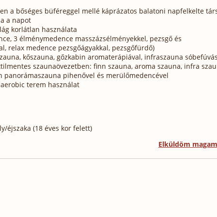
en a bőséges büféreggel mellé káprázatos balatoni napfelkelte társ
ja a napot
lág korlátlan használata
nce, 3 élménymedence masszázsélményekkel, pezsgő és
al, relax medence pezsgőágyakkal, pezsgőfürdő)
szauna, kőszauna, gőzkabin aromaterápiával, infraszauna sóbefúvás
tilmentes szaunaövezetben: finn szauna, aroma szauna, infra sza
finn panorámaszauna pihenővel és merülőmedencével
s aerobic terem használat
/éjszaka (18 éves kor felett)
Elküldöm maga