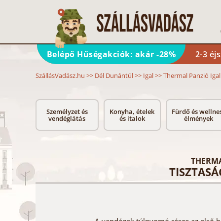
Belépő Hűségakciók: akár -28%
2-3 éj
SzállásVadász.hu
>>
Dél Dunántúl
>>
Igal
>>
Thermal Panzió Igal
Személyzet és
Konyha, ételek
Fürdő és wellne
vendéglátás
és italok
élmények
THERMA
TISZTASÁ