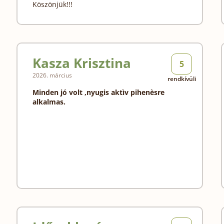
Köszönjük!!!
Kasza Krisztina
5
2026. március
rendkívüli
Minden jó volt ,nyugis aktìv pihenèsre
alkalmas.