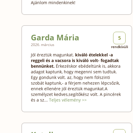
Ajánlom mindenkinek!
Garda Mária
5
2026. március
rendkívüli
Jól éreztük magunkat.
kiváló ételekkel -a
reggeli és a vacsora is kiváló volt- fogadtak
bennünket.
Érkezéskor ebédeltünk is, akkora
adagot kaptunk, hogy megenni sem tudtuk.
Egy gondunk volt. az, hogy nem fölszinti
szobát kaptunk,- a férjem nehezen lépcsőzik,
ennek ellenére jól éreztük magunkat.A
személyzet kedves,segítőkész volt. A pincérek
és a sz...
Teljes vélemény >>