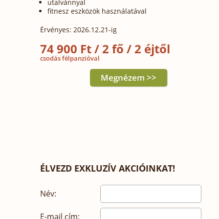
utalvánnyal
fitnesz eszközök használatával
Érvényes: 2026.12.21-ig
74 900 Ft / 2 fő / 2 éjtől
csodás félpanzióval
Megnézem >>
ÉLVEZD EXKLUZÍV AKCIÓINKAT!
Név:
E-mail cím: