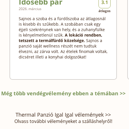
Idősebb pár
3.1
2026. március
átlagos
Sajnos a szoba és a fürdőszoba az átlagosnál
is kisebb és szűkebb. A szobában csak egy
éjjeli szekrénynek van hely, és a zuhanyfülke
is kényelmetlenül szűk.
A lokáció rendben,
tetszett a termálfürdő közelsége.
Sajnos a
panzió saját wellness részét nem tudtuk
élvezni, az zárva volt. Az ételek finomak voltak,
dicséret illeti a konyhai dolgozókat!
Még több vendégvélemény ebben a témában >>
Thermal Panzió Igal Igal vélemények >>
Olvass további véleményeket a szálláshelyről!