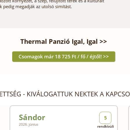
ott környezet, a szép, felújított terek és a kulturált
iák pedig megadják az utolsó simítást.
Thermal Panzió Igal, Igal >>
Csomagok már 18 725 Ft / fő / éjtől! >>
ZETTSÉG - KIVÁLOGATTUK NEKTEK A KAPC
Sándor
5
2026. június
rendkívüli