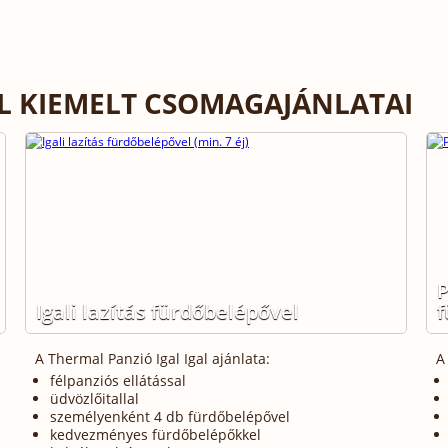
AL KIEMELT CSOMAGAJÁNLATAI
P
Igali lazítás fürdőbelépővel
f
A Thermal Panzió Igal Igal ajánlata:
A
félpanziós ellátással
üdvözlőitallal
személyenként 4 db fürdőbelépővel
kedvezményes fürdőbelépőkkel