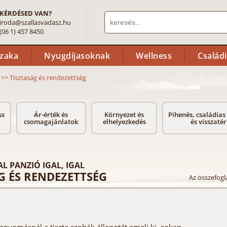
KÉRDÉSED VAN?
iroda@szallasvadasz.hu
(06 1) 457 8450
szaka
Nyugdíjasoknak
Wellness
Család
>>
Tisztaság és rendezettség
ss
Ár-érték és
Környezet és
Pihenés, családias
csomagajánlatok
elhelyezkedés
és visszaté
L PANZIÓ IGAL, IGAL
G ÉS RENDEZETTSÉG
Az összefogla