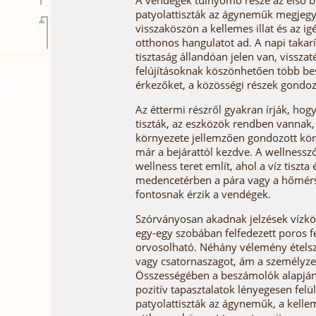
A vendégek túlnyomó része az első be
patyolattiszták az ágyneműk megjegyz
visszaköszön a kellemes illat és az i
otthonos hangulatot ad. A napi takar
tisztaság állandóan jelen van, visszat
felújításoknak köszönhetően több besz
érkezőket, a közösségi részek gondoz
Az éttermi részről gyakran írják, hog
tiszták, az eszközök rendben vannak, 
környezete jellemzően gondozott kör
már a bejárattól kezdve. A wellnessz
wellness teret említ, ahol a víz tiszt
medencetérben a pára vagy a hőmérsék
fontosnak érzik a vendégek.
Szórványosan akadnak jelzések vízköv
egy-egy szobában felfedezett poros fe
orvosolható. Néhány vélemény ételsza
vagy csatornaszagot, ám a személyze
Összességében a beszámolók alapján a 
pozitív tapasztalatok lényegesen felül
patyolattiszták az ágyneműk, a kellem