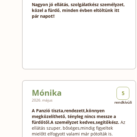
Nagyon jó ellátás, szolgálatkész személyzet,
közel a fürdő, minden évben eltöltünk itt
pár napot!
!
Mónika
5
2026. május
rendkívüli
A Panzió tiszta,rendezett,könnyen
megközelíthető, tényleg nincs messze a
fürdőtől.
A személyzet kedves,segítőkész.
Az
ellátás szuper, bőséges,mindig figyeltek
mielőtt elfogyott valami már pótolták is.