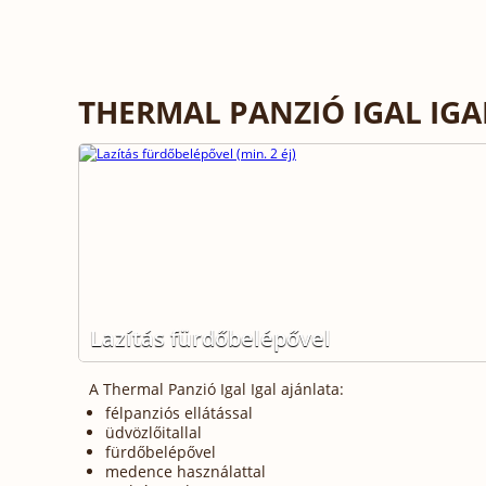
THERMAL PANZIÓ IGAL IG
Lazítás fürdőbelépővel
A Thermal Panzió Igal Igal ajánlata:
félpanziós ellátással
üdvözlőitallal
fürdőbelépővel
medence használattal