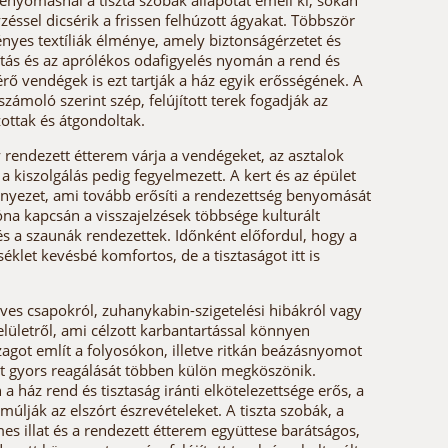
nyomásnál a tiszta szobák állapotát emeli ki, sokan
éssel dicsérik a frissen felhúzott ágyakat. Többször
gényes textíliák élménye, amely biztonságérzetet és
ítás és az aprólékos odafigyelés nyomán a rend és
érő vendégek is ezt tartják a ház egyik erősségének. A
ámoló szerint szép, felújított terek fogadják az
ottak és átgondoltak.
y rendezett étterem várja a vendégeket, az asztalok
a kiszolgálás pedig fegyelmezett. A kert és az épület
nyezet, ami tovább erősíti a rendezettség benyomását
óna kapcsán a visszajelzések többsége kulturált
a és a szaunák rendezettek. Időnként előfordul, hogy a
let kevésbé komfortos, de a tisztaságot itt is
es csapokról, zuhanykabin-szigetelési hibákról vagy
lületről, ami célzott karbantartással könnyen
got említ a folyosókon, illetve ritkán beázásnyomot
t gyors reagálását többen külön megköszönik.
ház rend és tisztaság iránti elkötelezettsége erős, a
múlják az elszórt észrevételeket. A tiszta szobák, a
es illat és a rendezett étterem együttese barátságos,