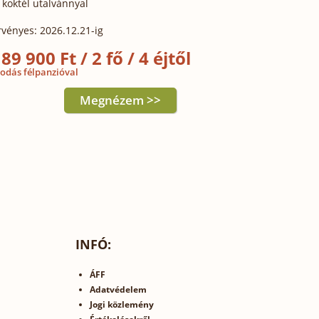
koktél utalvánnyal
rvényes: 2026.12.21-ig
89 900 Ft / 2 fő / 4 éjtől
sodás félpanzióval
Megnézem >>
INFÓ:
ÁFF
Adatvédelem
Jogi közlemény