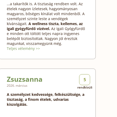
...a takarítók is. A tisztaság rendben volt. Az
ételek nagyon ízletesek, hagyományosan
magyaros, bőséges kínálat volt mindenből. A
személyzet szinte leste a vendégek
kívánságait.
A wellness tiszta, kellemes, az
igali gyógyfürdő vizével.
Az Igali Gyógyfürdő
e minden ott töltött teljes napra ingyenes
belépőt biztosítottak. Nagyon jól éreztük
magunkat, visszamegyünk még.
Teljes vélemény >>
Zsuzsanna
5
2026. március
rendkívüli
A személyzet kedvessége, felkészültsége, a
tisztaság, a finom ételek, udvarias
kiszolgálás.