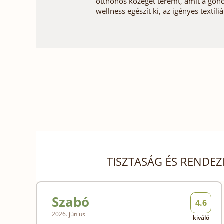
otthonos közeget teremt, amit a gondoz
wellness egészít ki, az igényes textíl
TISZTASÁG ÉS RENDE
Szabó
4.6
2026. június
kiváló