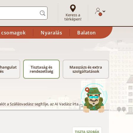
Keress a
térképen!
i csomagok
Nyaralás
Balaton
 hangulat
Tisztaság és
Masszázs és extra
rés
rendezettség
szolgáltatások
lót a Szállásvadász segítője, az AI Vadász írta.
TISZTA SZOBÁK