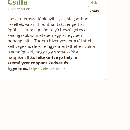
Csilla
4.6
2026. február
kiváló
...ova a teraszajtónk nyílt..., az alagsorban
réseltek, valamit bontha ttak, zengett az
épület ... a recepción folyó beszélgetés a
zajongások szünetében egy-az egyben
behangzott... Tudom bizonyos munkákat el
kell végezni, de erre figyelmeztethették volna
a vendégeket, hogy úgy szervezzék a
napjukat.
Ettől eltekintve jó hely, a
személyzet roppant kedves és
figyelmes.
Teljes vélemény >>