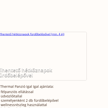
ihentető hétköznapok
ürdőbelépővel
 Thermal Panzió Igal Igal ajánlata:
félpanziós ellátással
üdvözlőitallal
személyenként 2 db fürdőbelépővel
wellnessrészleg használattal