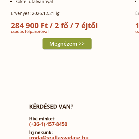
koktél utalvánnyal
Érvényes: 2026.12.21-ig
É
284 900 Ft / 2 fő / 7 éjtől
1
csodás félpanzióval
c
Megnézem >>
KÉRDÉSED VAN?
Hívj minket:
(+36-1) 457-8450
Írj nekünk:
iroda@szallasvadasz.hu