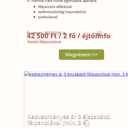
A Thermál Park Hotel Egerszalók ajánlata:
félpanziós ellátással
wellnessrészleg használattal
parkolással
Érvényes: 2027.07.01-ig
42 500 Ft / 2 fő / éjtől
kiváló félpanzióval
Megnézem >>
Kedvezményes ár 3 éjszakától
félpanzióval (min. 3 éj)