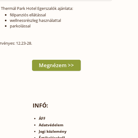
 Thermál Park Hotel Egerszalók ajánlata:
félpanziós ellátással
wellnessrészleg használattal
parkolással
rvényes: 12.23-28.
Megnézem >>
INFÓ:
ÁFF
Adatvédelem
Jogi közlemény
Értékelésekről