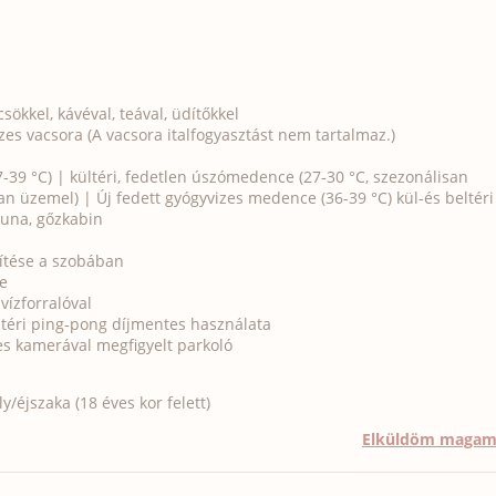
ökkel, kávéval, teával, üdítőkkel
zes vacsora (A vacsora italfogyasztást nem tartalmaz.)
7-39 °C) | kültéri, fedetlen úszómedence (27-30 °C, szezonálisan
 üzemel) | Új fedett gyógyvizes medence (36-39 °C) kül-és beltéri
auna, gőzkabin
ítése a szobában
e
vízforralóval
ültéri ping-pong díjmentes használata
nes kamerával megfigyelt parkoló
/éjszaka (18 éves kor felett)
Elküldöm maga