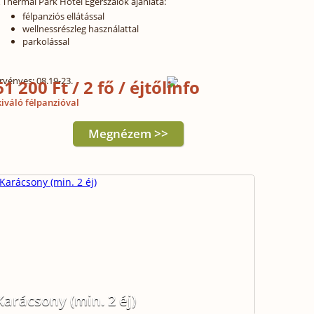
 Thermál Park Hotel Egerszalók ajánlata:
félpanziós ellátással
wellnessrészleg használattal
parkolással
rvényes: 08.19-23.
61 200 Ft / 2 fő / éjtől
iváló félpanzióval
Megnézem >>
Karácsony (min. 2 éj)