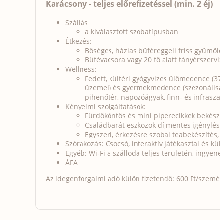
Karácsony - teljes előrefizetéssel (min. 2 éj)
Szállás
a kiválasztott szobatípusban
Étkezés:
Bőséges, házias büféreggeli friss gyümölcs
Büfévacsora vagy 20 fő alatt tányérszervi
Wellness:
Fedett, kültéri gyógyvizes ülőmedence (3
üzemel) és gyermekmedence (szezonálisan
pihenőtér, napozóágyak, finn- és infrasz
Kényelmi szolgáltatások:
Fürdőköntös és mini piperecikkek bekész
Családbarát eszközök díjmentes igénylés
Egyszeri, érkezésre szobai teabekészítés, 
Szórakozás: Csocsó, interaktív játékasztal és k
Egyéb: Wi-Fi a szálloda teljes területén, ingye
ÁFA
Az idegenforgalmi adó külön fizetendő: 600 Ft/személy