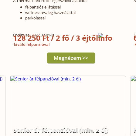
A Thermál Park Hotel Egerszalók ajánlata:
A
félpanziós ellátással
wellnessrészleg használattal
parkolással
Érvényes: 2027.07.01-ig
É
128 250 Ft / 2 fő / 3 éjtől
kiváló félpanzióval
k
Megnézem >>
Senior ár félpanzióval (min. 2 éj)