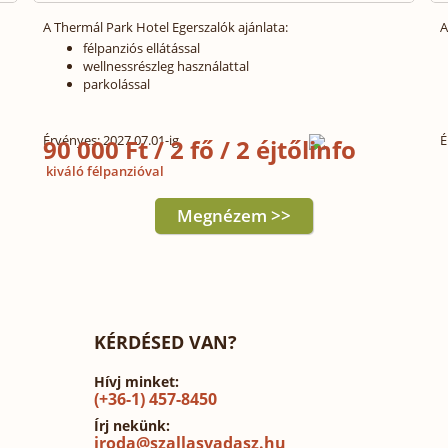
A Thermál Park Hotel Egerszalók ajánlata:
A
félpanziós ellátással
wellnessrészleg használattal
parkolással
Érvényes: 2027.07.01-ig
É
90 000 Ft / 2 fő / 2 éjtől
kiváló félpanzióval
Megnézem >>
KÉRDÉSED VAN?
Hívj minket:
(+36-1) 457-8450
Írj nekünk:
iroda@szallasvadasz.hu