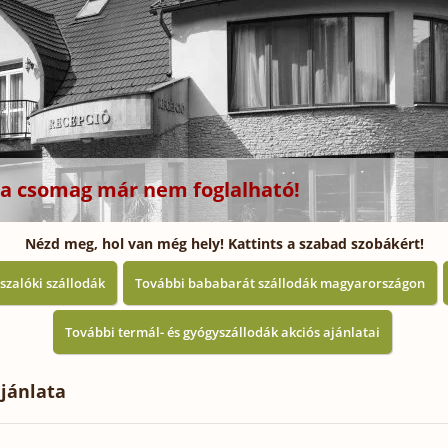
z a csomag már nem foglalható!
Nézd meg, hol van még hely! Kattints a szabad szobákért!
szalóki szállodák
További bababarát szállodák magyarországon
További termál- és gyógyszállodák akciós ajánlatai
jánlata