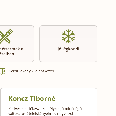
 éttermek a
Jó légkondi
özelben
Gördülékeny kijelentkezés
Koncz Tiborné
Kedves segítőkész személyzet,jó minőségű
változatos ételek,kényelmes nagy szoba,