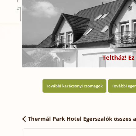
Teltház! E
További karácsonyi csomagok
További eger
Thermál Park Hotel Egerszalók
összes a