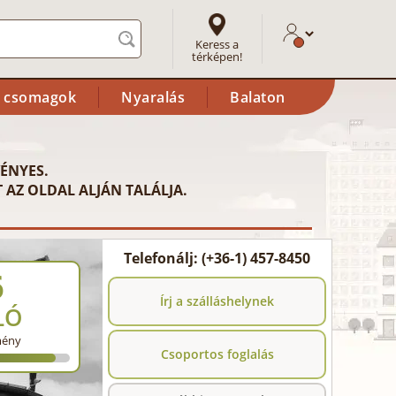
Keress a
térképen!
i csomagok
Nyaralás
Balaton
ÉNYES.
 AZ OLDAL ALJÁN TALÁLJA.
Telefonálj: (+36-1) 457-8450
6
Írj a szálláshelynek
LÓ
mény
Csoportos foglalás