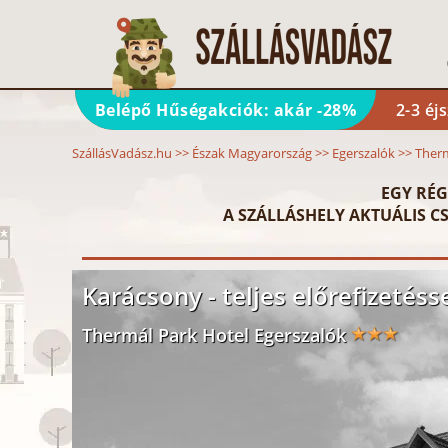
Belépő Hűségakciók: akár -28%
2-3 éj
SzállásVadász.hu
>>
Észak Magyarország
>>
Egerszalók
>>
Therm
EGY RÉG
A SZÁLLÁSHELY AKTUÁLIS CS
Karácsony - teljes előrefizetésse
Thermál Park Hotel Egerszalók