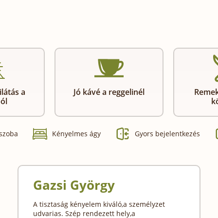
látás a
Jó kávé a reggelinél
Remek
ól
k
 szoba
Kényelmes ágy
Gyors bejelentkezés
Gazsi György
A tisztaság kényelem kiváló,a személyzet
udvarias. Szép rendezett hely,a