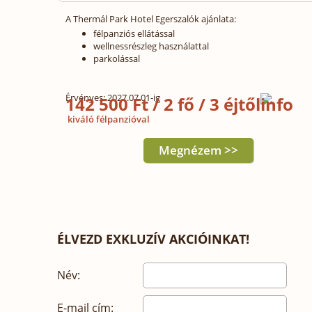
A Thermál Park Hotel Egerszalók ajánlata:
félpanziós ellátással
wellnessrészleg használattal
parkolással
Érvényes: 2027.07.01-ig
142 500 Ft / 2 fő / 3 éjtől
kiváló félpanzióval
Megnézem >>
ÉLVEZD EXKLUZÍV AKCIÓINKAT!
Név:
E-mail cím: