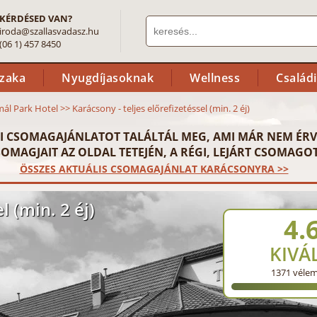
KÉRDÉSED VAN?
iroda@szallasvadasz.hu
(06 1) 457 8450
szaka
Nyugdíjasoknak
Wellness
Család
ál Park Hotel
>>
Karácsony - teljes előrefizetéssel (min. 2 éj)
I CSOMAGAJÁNLATOT TALÁLTÁL MEG, AMI MÁR NEM ÉRV
OMAGJAIT AZ OLDAL TETEJÉN, A RÉGI, LEJÁRT CSOMAGOT
ÖSSZES AKTUÁLIS CSOMAGAJÁNLAT KARÁCSONYRA >>
l (min. 2 éj)
4.
KIVÁ
1371
véle