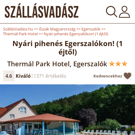
SzállásVadász.hu
>>
Észak Magyarország
>>
Egerszalók
>>
Thermál Park Hotel
>>
Nyári pihenés Egerszalókon! (1 éjtől)
Nyári pihenés Egerszalókon! (1
éjtől)
Thermál Park Hotel, Egerszalók
4.6
Kiváló
1371 értékelés
Kedvencekhez