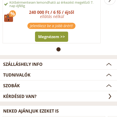
Kötbérmentesen lemondható az érkezést megelőző 7.
nap éjfélig
240 000 Ft / 6 fő / éjtől
ellátás nélkül
Jelentkezz be a jobb árért!
Megnézem >>
SZÁLLÁSHELY INFO
TUDNIVALÓK
SZOBÁK
KÉRDÉSED VAN?
NEKED AJÁNLJUK EZEKET IS