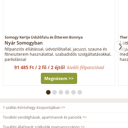
Somogy Kertje Üdülőfalu és Étterem Bonnya
Ther
Nyár Somogyban
Laz
félpanziós ellátással, üdvözlőitallal, jacuzzi, szauna és
félp
fitneszterem használattal, szabadidős szolgáltatásokkal,
mede
parkolással
hasz
91 485 Ft / 2 fő / 2 éjtől
kiváló félpanzióval
Megnézem >>
1 szállás Kőröshegy központjában >>
További vendégházak, apartmanok és panziók >>
További állatbarát szállodák magyarországon >>