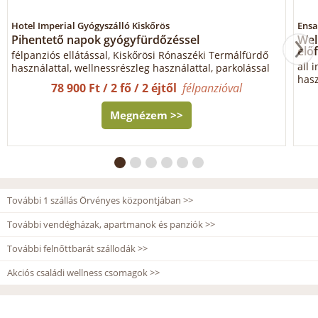
Hotel Imperial Gyógyszálló Kiskőrös
Ensa
Pihentető napok gyógyfürdőzéssel
Wel
elő
félpanziós ellátással, Kiskőrösi Rónaszéki Termálfürdő
all 
használattal, wellnessrészleg használattal, parkolással
hasz
78 900 Ft / 2 fő / 2 éjtől
félpanzióval
Megnézem >>
További 1 szállás Örvényes központjában >>
További vendégházak, apartmanok és panziók >>
További felnőttbarát szállodák >>
Akciós családi wellness csomagok >>