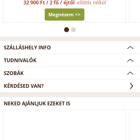
32 900 Ft / 2 fő / éjtől
ellátás nélkül
Megnézem >>
SZÁLLÁSHELY INFO
TUDNIVALÓK
SZOBÁK
KÉRDÉSED VAN?
NEKED AJÁNLJUK EZEKET IS