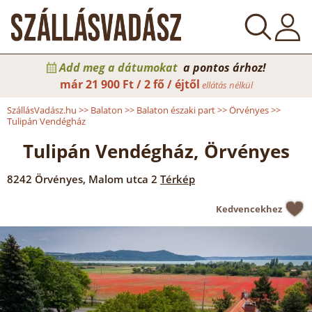
Add meg a dátumokat
a pontos árhoz!
már
21 900 Ft / 2 fő / éjtől
ellátás nélkül
SzállásVadász.hu
>>
Balaton
>>
Balaton északi part
>>
Örvényes
>>
Tulipán Vendégház
Tulipán Vendégház, Örvényes
8242
Örvényes
,
Malom utca 2
Térkép
Kedvencekhez