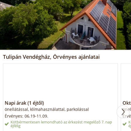
Tulipán Vendégház, Örvényes ajánlatai
Napi árak (1 éjtől)
Okt
önellátással, klímahasználattal, parkolással
önel
Érvényes: 06.19-11.09.
Érvé
Kötbérmentesen lemondható az érkezést megelőző 7. nap
K
éjfélig
é