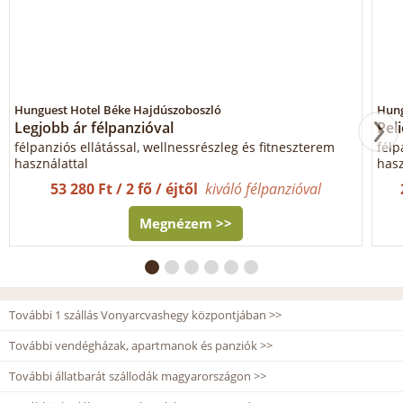
Hunguest Hotel Béke Hajdúszoboszló
Hung
Legjobb ár félpanzióval
Pel
félpanziós ellátással, wellnessrészleg és fitneszterem
félp
használattal
hasz
53 280 Ft / 2 fő / éjtől
kiváló félpanzióval
Megnézem >>
További 1 szállás Vonyarcvashegy központjában >>
További vendégházak, apartmanok és panziók >>
További állatbarát szállodák magyarországon >>