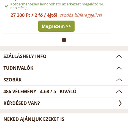
Kötbérmentesen lemondható az érkezést megelőző 14.
nap éjfélig
27 300 Ft / 2 fő / éjtől
csodás büféreggelivel
Megnézem >>
SZÁLLÁSHELY INFO
TUDNIVALÓK
SZOBÁK
486
VÉLEMÉNY -
4.68
/
5
- KIVÁLÓ
KÉRDÉSED VAN?
NEKED AJÁNLJUK EZEKET IS