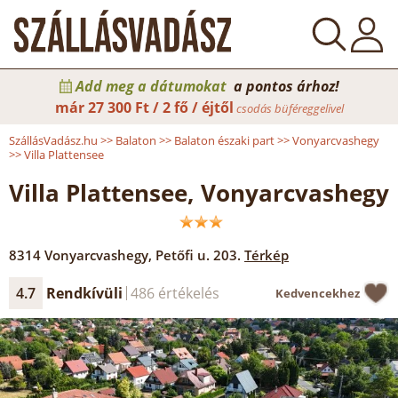
Add meg a dátumokat
a pontos árhoz!
már
27 300 Ft / 2 fő / éjtől
csodás büféreggelivel
SzállásVadász.hu
>>
Balaton
>>
Balaton északi part
>>
Vonyarcvashegy
>>
Villa Plattensee
Villa Plattensee, Vonyarcvashegy
8314
Vonyarcvashegy
,
Petőfi u. 203.
Térkép
4.7
Rendkívüli
486 értékelés
Kedvencekhez