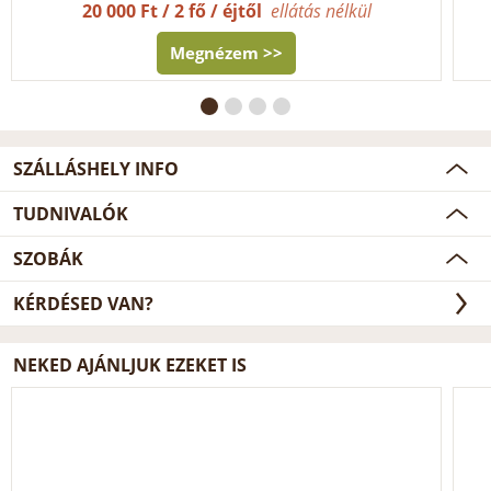
20 000 Ft / 2 fő / éjtől
ellátás nélkül
Megnézem >>
SZÁLLÁSHELY INFO
TUDNIVALÓK
SZOBÁK
KÉRDÉSED VAN?
NEKED AJÁNLJUK EZEKET IS