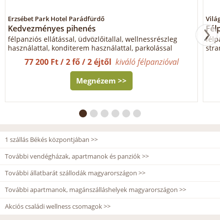
Erzsébet Park Hotel Parádfürdő
Vilá
Kedvezményes pihenés
Fél
félpanziós ellátással, üdvözlőitallal, wellnessrészleg
félp
használattal, konditerem használattal, parkolással
stra
77 200 Ft / 2 fő / 2 éjtől
kiváló félpanzióval
Megnézem >>
1 szállás Békés központjában >>
További vendégházak, apartmanok és panziók >>
További állatbarát szállodák magyarországon >>
További apartmanok, magánszálláshelyek magyarországon >>
Akciós családi wellness csomagok >>