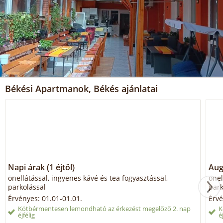
Békési Apartmanok, Békés ajánlatai
Napi árak (1 éjtől)
Aug
önellátással, ingyenes kávé és tea fogyasztással,
önel
parkolással
park
Érvényes: 01.01-01.01.
Érvé
Kötbérmentesen lemondható az érkezést megelőző 2. nap
K
éjfélig
é