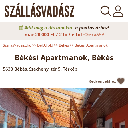
Add meg a dátumokat
a pontos árhoz!
már
20 000 Ft / 2 fő / éjtől
ellátás nélkül
SzállásVadász.hu
>>
Dél Alföld
>>
Békés
>>
Békési Apartmanok
Békési Apartmanok, Békés
5630
Békés
,
Széchenyi tér 5.
Térkép
Kedvencekhez