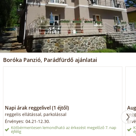
Boróka Panzió, Parádfürdő ajánlatai
Napi árak reggelivel (1 éjtől)
Aug
reggelis ellátással, parkolással
regg
Érvényes: 04.21-12.30.
Érvé
Kötbérmentesen lemondható az érkezést megelőző 7. nap
K
éjfélig
é