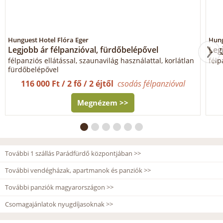
Hunguest Hotel Flóra Eger
Hung
Legjobb ár félpanzióval, fürdőbelépővel
Leg
félpanziós ellátással, szaunavilág használattal, korlátlan
félp
fürdőbelépővel
116 000 Ft / 2 fő / 2 éjtől
csodás félpanzióval
Megnézem >>
További 1 szállás Parádfürdő központjában >>
További vendégházak, apartmanok és panziók >>
További panziók magyarországon >>
Csomagajánlatok nyugdíjasoknak >>