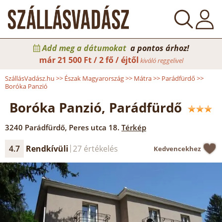
Add meg a dátumokat
a pontos árhoz!
már
21 500 Ft / 2 fő / éjtől
kiváló reggelivel
SzállásVadász.hu
>>
Észak Magyarország
>>
Mátra
>>
Parádfürdő
>>
Boróka Panzió
Boróka Panzió, Parádfürdő
3240
Parádfürdő
,
Peres utca 18.
Térkép
4.7
Rendkívüli
27 értékelés
Kedvencekhez