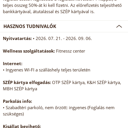
teljes összeg 50%-át ki kell fizetni. Az előrefizetés teljesíthető
bankkártyával, átutalással és SZÉP kártyával is.
HASZNOS TUDNIVALÓK
Nyitvatartás:
• 2026. 07. 21. - 2026. 09. 06.
Wellness szolgáltatások:
Fitnessz center
Internet:
• Ingyenes WI-FI a szálláshely teljes területén
SZÉP kártya elfogadás:
OTP SZÉP kártya, K&H SZÉP kártya,
MBH SZÉP kártya
Parkolás info:
• Szabadtéri parkoló, nem őrzött: ingyenes (Foglalás nem
szükséges)
Kisállat bevihető: