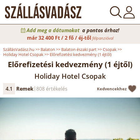
Add meg a dátumokat
a pontos árhoz!
már
32 400 Ft / 2 fő / éj-től
félpanzióval
SzállásVadász.hu
>>
Balaton
>>
Balaton északi part
>>
Csopak
>>
Holiday Hotel Csopak
>>
Előrefizetési kedvezmény (1 éjtől)
Előrefizetési kedvezmény (1 éjtől)
Holiday Hotel Csopak
4.1
Remek
808 értékelés
Kedvencekhez