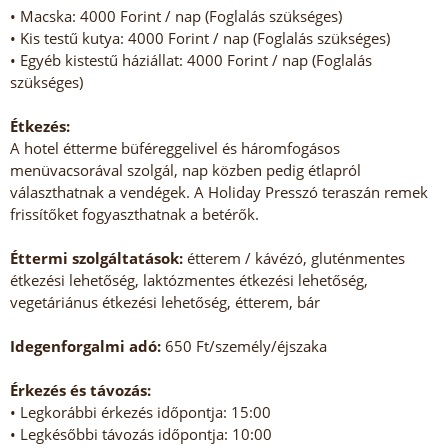
• Macska: 4000 Forint / nap (Foglalás szükséges)
• Kis testű kutya: 4000 Forint / nap (Foglalás szükséges)
• Egyéb kistestű háziállat: 4000 Forint / nap (Foglalás
szükséges)
Étkezés:
A hotel étterme büféreggelivel és háromfogásos
menüvacsorával szolgál, nap közben pedig étlapról
választhatnak a vendégek. A Holiday Presszó teraszán remek
frissítőket fogyaszthatnak a betérők.
Éttermi szolgáltatások:
étterem / kávézó, gluténmentes
étkezési lehetőség, laktózmentes étkezési lehetőség,
vegetáriánus étkezési lehetőség, étterem, bár
Idegenforgalmi adó:
650 Ft/személy/éjszaka
Érkezés és távozás:
• Legkorábbi érkezés időpontja: 15:00
• Legkésőbbi távozás időpontja: 10:00