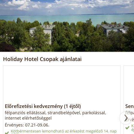
Holiday Hotel Csopak ajánlatai
Előrefizetési kedvezmény (1 éjtől)
Sen
félpanziós ellátással, strandbelépővel, parkolással,
félp
internet elérhetőséggel
Érvé
Érvényes: 07.21-09.06.
K
é
Kötbérmentesen lemondható az érkezést megelőző 14. nap