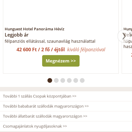
Hunguest Hotel Panoráma Hévíz
Hung
Legjobb ár
Pel
félpanziós ellátással, szaunavilág használattal
félp
hasz
42 600 Ft / 2 fő / éjtől
kiváló félpanzióval
Megnézem >>
További 1 szállás Csopak központjában >>
További bababarát szállodák magyarországon >>
További állatbarát szállodák magyarországon >>
Csomagajánlatok nyugdíjasoknak >>