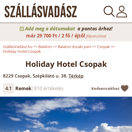
Add meg a dátumokat
a pontos árhoz!
már
29 700 Ft / 2 fő / éjtől
félpanzióval
SzállásVadász.hu
>>
Balaton
>>
Balaton északi part
>>
Csopak
>>
Holiday Hotel Csopak
Holiday Hotel Csopak
8229
Csopak
,
Szépkilátó u. 38.
Térkép
4.1
Remek
810 értékelés
Kedvencekhez