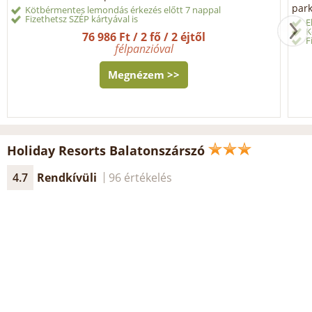
park
Kötbérmentes lemondás érkezés előtt 7 nappal
Fizethetsz SZÉP kártyával is
E
K
76 986 Ft / 2 fő / 2 éjtől
F
félpanzióval
Megnézem >>
Holiday Resorts Balatonszárszó
4.7
Rendkívüli
96 értékelés