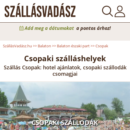
Add meg a dátumokat
a pontos árhoz!
SzállásVadász.hu
>>
Balaton
>>
Balaton északi part
>>
Csopak
Csopaki szálláshelyek
Szállás Csopak: hotel ajánlatok, csopaki szállodák
csomagjai
CSOPAKI SZÁLLODÁK