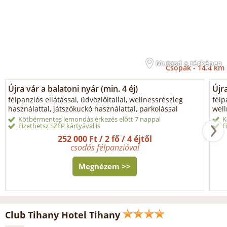
Mutasd a térképen
Csopak -
14.4 km
Újra vár a balatoni nyár (min. 4 éj)
Újra
félpanziós ellátással, üdvözlőitallal, wellnessrészleg
félp
használattal, játszókuckó használattal, parkolással
well
Kötbérmentes lemondás érkezés előtt 7 nappal
K
Fizethetsz SZÉP kártyával is
F
252 000 Ft / 2 fő / 4 éjtől
csodás félpanzióval
Megnézem >>
Club Tihany Hotel Tihany