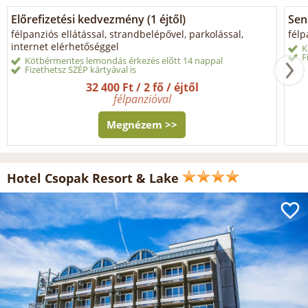
Előrefizetési kedvezmény (1 éjtől)
Sen
félpanziós ellátással, strandbelépővel, parkolással,
félp
internet elérhetőséggel
K
F
Kötbérmentes lemondás érkezés előtt 14 nappal
Fizethetsz SZÉP kártyával is
32 400 Ft / 2 fő / éjtől
félpanzióval
Megnézem >>
Hotel Csopak Resort & Lake