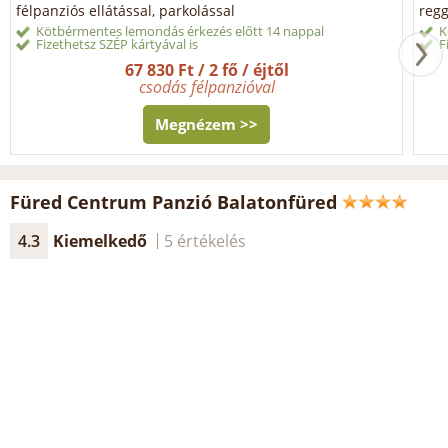
félpanziós ellátással, parkolással
regg
Kötbérmentes lemondás érkezés előtt 14 nappal
K
Fizethetsz SZÉP kártyával is
F
67 830 Ft / 2 fő / éjtől
csodás félpanzióval
Megnézem >>
Füred Centrum Panzió Balatonfüred
4.3
Kiemelkedő
5 értékelés