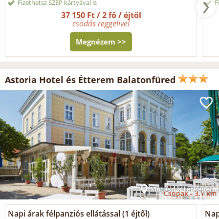
Fizethetsz SZÉP kártyával is
F
37 150 Ft / 2 fő / éjtől
csodás reggelivel
Megnézem >>
Astoria Hotel és Étterem Balatonfüred
Mutasd a térképen
Csopak -
3.1 km
Napi árak félpanziós ellátással (1 éjtől)
Napi