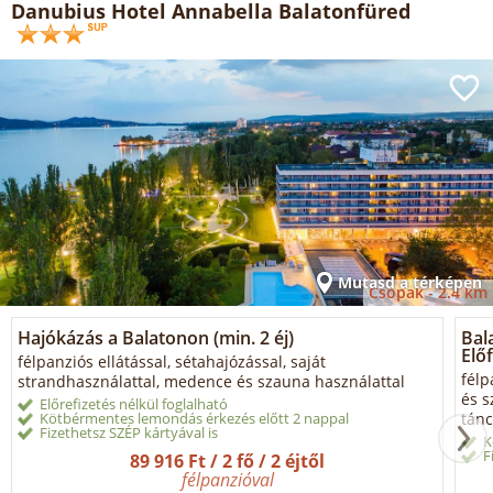
Danubius Hotel Annabella Balatonfüred
Mutasd a térképen
Csopak -
2.4 km
Hajókázás a Balatonon (min. 2 éj)
Bal
Előf
félpanziós ellátással, sétahajózással, saját
félp
strandhasználattal, medence és szauna használattal
és s
Előrefizetés nélkül foglalható
Kötbérmentes lemondás érkezés előtt 2 nappal
tánc
Fizethetsz SZÉP kártyával is
K
F
89 916 Ft / 2 fő / 2 éjtől
félpanzióval