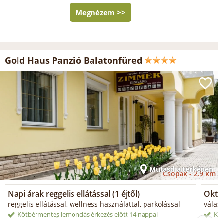
Megnézem >>
Gold Haus Panzió Balatonfüred
Mutasd a térképen
Csopak -
2.9 km
Napi árak reggelis ellátással (1 éjtől)
Okt
reggelis ellátással, wellness használattal, parkolással
vála
Kötbérmentes lemondás érkezés előtt 14 nappal
K