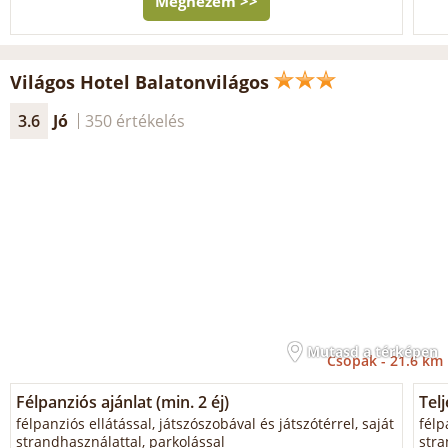
Megnézem >>
Világos Hotel Balatonvilágos
3.6
Jó
350 értékelés
Mutasd a térképen
Csopak -
21.6 km
Félpanziós ajánlat (min. 2 éj)
Tel
félpanziós ellátással, játszószobával és játszótérrel, saját
félp
strandhasználattal, parkolással
stra