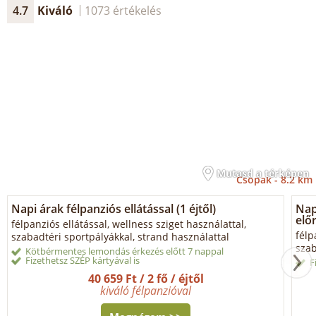
4.7
Kiváló
1073 értékelés
Mutasd a térképen
Csopak -
8.2 km
Napi árak félpanziós ellátással (1 éjtől)
Napi
előr
félpanziós ellátással, wellness sziget használattal,
félp
szabadtéri sportpályákkal, strand használattal
szab
Kötbérmentes lemondás érkezés előtt 7 nappal
Fizethetsz SZÉP kártyával is
F
40 659 Ft / 2 fő / éjtől
kiváló félpanzióval