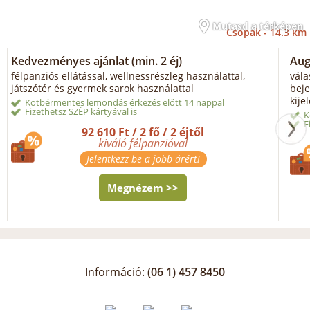
Mutasd a térképen
Csopak -
14.3 km
Kedvezményes ajánlat (min. 2 éj)
Aug
félpanziós ellátással, wellnessrészleg használattal,
vála
játszótér és gyermek sarok használattal
beje
kije
Kötbérmentes lemondás érkezés előtt 14 nappal
Fizethetsz SZÉP kártyával is
K
F
92 610 Ft / 2 fő / 2 éjtől
kiváló félpanzióval
Jelentkezz be a jobb árért!
Megnézem >>
Információ:
(06 1) 457 8450