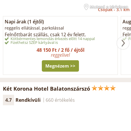
Mutasd a térképen
Csopak -
3.1 km
Napi árak (1 éjtől)
Aug
reggelis ellátással, parkolással
regg
Felnőttbarát szállás, csak 12 év felett.
Feln
Kötbérmentes lemondás érkezés előtt 14 nappal
F
Fizethetsz SZÉP kártyával is
48 150 Ft / 2 fő / éjtől
reggelivel
Megnézem >>
Két Korona Hotel Balatonszárszó
4.7
Rendkívüli
660 értékelés