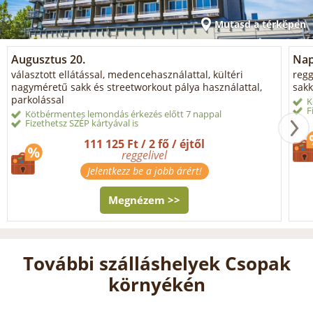
Mutasd a térképen
Augusztus 20.
Napi
választott ellátással, medencehasználattal, kültéri
regg
nagyméretű sakk és streetworkout pálya használattal,
sakk
parkolással
K
F
Kötbérmentes lemondás érkezés előtt 7 nappal
Fizethetsz SZÉP kártyával is
111 125 Ft / 2 fő / éjtől
reggelivel
Jelentkezz be a jobb árért!
Megnézem >>
További szálláshelyek Csopak
környékén