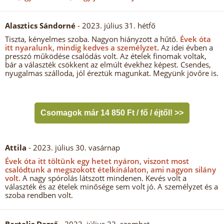
Alasztics Sándorné
- 2023. július 31. hétfő
Tiszta, kényelmes szoba. Nagyon hiányzott a hűtő.
Évek óta
itt nyaralunk, mindig kedves a személyzet.
Az idei évben a
presszó működése csalódás volt. Az ételek finomak voltak,
bár a választék csökkent az elmúlt évekhez képest. Csendes,
nyugalmas szálloda, jól éreztük magunkat. Megyünk jövőre is.
Csomagok már 14 850 Ft / fő / éjtől! >>
Attila
- 2023. július 30. vasárnap
Évek óta itt töltünk egy hetet nyáron, viszont most
csalódtunk a megszokott ételkínálaton, ami nagyon silány
volt.
A nagy spórolás látszott mindenen. Kevés volt a
választék és az ételek minősége sem volt jó. A személyzet és a
szoba rendben volt.