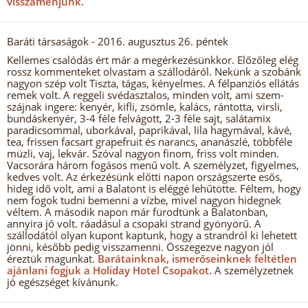
visszamenjünk.
Baráti társaságok
- 2016. augusztus 26. péntek
Kellemes csalódás ért már a megérkezésünkkor. Előzőleg elég
rossz kommenteket olvastam a szállodáról. Nekünk a szobánk
nagyon szép volt Tiszta, tágas, kényelmes. A félpanziós ellátás
remek volt. A reggeli svédasztalos, minden volt, ami szem-
szájnak ingere: kenyér, kifli, zsömle, kalács, rántotta, virsli,
bundáskenyér, 3-4 féle felvágott, 2-3 féle sajt, salátamix
paradicsommal, uborkával, paprikával, lila hagymával, kávé,
tea, frissen facsart grapefruit és narancs, ananászlé, többféle
müzli, vaj, lekvár. Szóval nagyon finom, friss volt minden.
Vacsorára három fogásos menű volt. A személyzet, figyelmes,
kedves volt. Az érkezésünk előtti napon országszerte esős,
hideg idő volt, ami a Balatont is eléggé lehűtötte. Féltem, hogy
nem fogok tudni bemenni a vízbe, mivel nagyon hidegnek
véltem. A második napon már fürodtünk a Balatonban,
annyira jó volt. ráadásul a csopaki strand gyönyörű. A
szállodától olyan kupont kaptunk, hogy a strandról ki lehetett
jönni, később pedig visszamenni. Összegezve nagyon jól
éreztük magunkat.
Barátainknak, ismerőseinknek feltétlen
ajánlani fogjuk a Holiday Hotel Csopakot.
A személyzetnek
jó egészséget kívánunk.