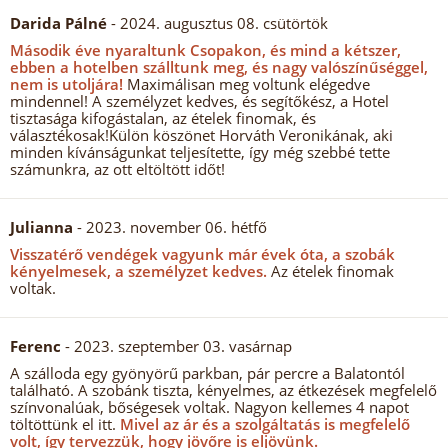
Darida Pálné
- 2024. augusztus 08. csütörtök
Második éve nyaraltunk Csopakon, és mind a kétszer,
ebben a hotelben szálltunk meg, és nagy valószínűséggel,
nem is utoljára!
Maximálisan meg voltunk elégedve
mindennel! A személyzet kedves, és segítőkész, a Hotel
tisztasága kifogástalan, az ételek finomak, és
választékosak!Külön köszönet Horváth Veronikának, aki
minden kívánságunkat teljesítette, így még szebbé tette
számunkra, az ott eltöltött időt!
Julianna
- 2023. november 06. hétfő
Visszatérő vendégek vagyunk már évek óta, a szobák
kényelmesek, a személyzet kedves.
Az ételek finomak
voltak.
Ferenc
- 2023. szeptember 03. vasárnap
A szálloda egy gyönyörű parkban, pár percre a Balatontól
található. A szobánk tiszta, kényelmes, az étkezések megfelelő
színvonalúak, bőségesek voltak. Nagyon kellemes 4 napot
töltöttünk el itt.
Mivel az ár és a szolgáltatás is megfelelő
volt, így tervezzük, hogy jövőre is eljövünk.