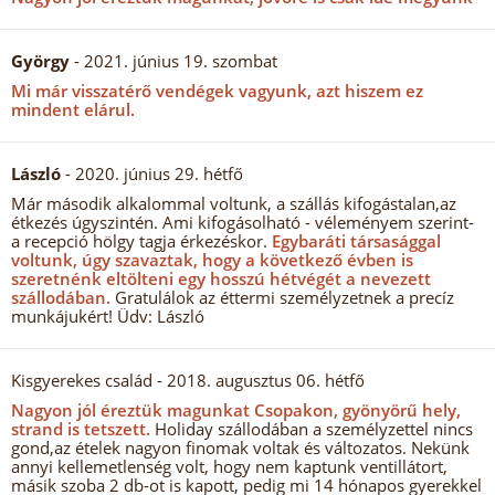
György
- 2021. június 19. szombat
Mi már visszatérő vendégek vagyunk, azt hiszem ez
mindent elárul.
László
- 2020. június 29. hétfő
Már második alkalommal voltunk, a szállás kifogástalan,az
étkezés úgyszintén. Ami kifogásolható - véleményem szerint-
a recepció hölgy tagja érkezéskor.
Egybaráti társasággal
voltunk, úgy szavaztak, hogy a következő évben is
szeretnénk eltölteni egy hosszú hétvégét a nevezett
szállodában.
Gratulálok az éttermi személyzetnek a precíz
munkájukért! Üdv: László
Kisgyerekes család
- 2018. augusztus 06. hétfő
Nagyon jól éreztük magunkat Csopakon, gyönyörű hely,
strand is tetszett.
Holiday szállodában a személyzettel nincs
gond,az ételek nagyon finomak voltak és változatos. Nekünk
annyi kellemetlenség volt, hogy nem kaptunk ventillátort,
másik szoba 2 db-ot is kapott, pedig mi 14 hónapos gyerekkel