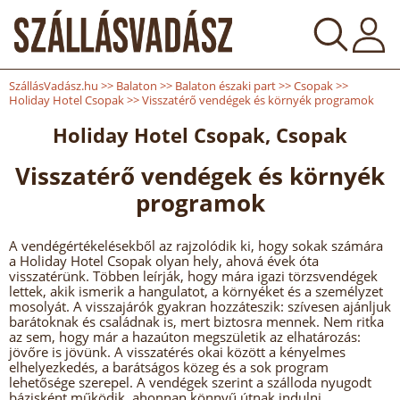
SzállásVadász.hu
>>
Balaton
>>
Balaton északi part
>>
Csopak
>>
Holiday Hotel Csopak
>>
Visszatérő vendégek és környék programok
Holiday Hotel Csopak, Csopak
Visszatérő vendégek és környék
programok
A vendégértékelésekből az rajzolódik ki, hogy sokak számára
a Holiday Hotel Csopak olyan hely, ahová évek óta
visszatérünk. Többen leírják, hogy mára igazi törzsvendégek
lettek, akik ismerik a hangulatot, a környéket és a személyzet
mosolyát. A visszajárók gyakran hozzáteszik: szívesen ajánljuk
barátoknak és családnak is, mert biztosra mennek. Nem ritka
az sem, hogy már a hazaúton megszületik az elhatározás:
jövőre is jövünk. A visszatérés okai között a kényelmes
elhelyezkedés, a barátságos közeg és a sok program
lehetősége szerepel. A vendégek szerint a szálloda nyugodt
bázisként működik, ahonnan könnyű útnak indulni