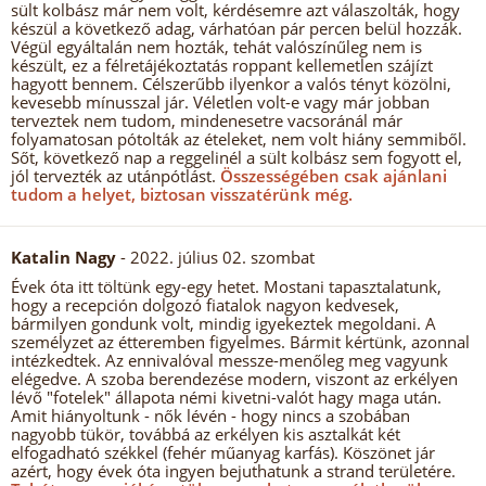
sült kolbász már nem volt, kérdésemre azt válaszolták, hogy
készül a következő adag, várhatóan pár percen belül hozzák.
Végül egyáltalán nem hozták, tehát valószínűleg nem is
készült, ez a félretájékoztatás roppant kellemetlen szájízt
hagyott bennem. Célszerűbb ilyenkor a valós tényt közölni,
kevesebb mínusszal jár. Véletlen volt-e vagy már jobban
terveztek nem tudom, mindenesetre vacsoránál már
folyamatosan pótolták az ételeket, nem volt hiány semmiből.
Sőt, következő nap a reggelinél a sült kolbász sem fogyott el,
jól tervezték az utánpótlást.
Összességében csak ajánlani
tudom a helyet, biztosan visszatérünk még.
Katalin Nagy
- 2022. július 02. szombat
Évek óta itt töltünk egy-egy hetet. Mostani tapasztalatunk,
hogy a recepción dolgozó fiatalok nagyon kedvesek,
bármilyen gondunk volt, mindig igyekeztek megoldani. A
személyzet az étteremben figyelmes. Bármit kértünk, azonnal
intézkedtek. Az ennivalóval messze-menőleg meg vagyunk
elégedve. A szoba berendezése modern, viszont az erkélyen
lévő "fotelek" állapota némi kivetni-valót hagy maga után.
Amit hiányoltunk - nők lévén - hogy nincs a szobában
nagyobb tükör, továbbá az erkélyen kis asztalkát két
elfogadható székkel (fehér műanyag karfás). Köszönet jár
azért, hogy évek óta ingyen bejuthatunk a strand területére.