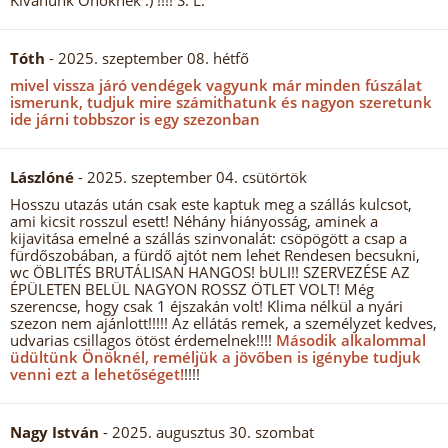
Kívánunk Önöknek :) !!!! S. L.
Tóth
- 2025. szeptember 08. hétfő
mivel vissza járó vendégek vagyunk már minden fúszálat
ismerunk, tudjuk mire számithatunk és nagyon szeretunk
ide járni tobbszor is egy szezonban
Lászlóné
- 2025. szeptember 04. csütörtök
Hosszu utazás után csak este kaptuk meg a szállás kulcsot,
ami kicsit rosszul esett! Néhány hiányosság, aminek a
kijavitása emelné a szállás szinvonalát: csöpögött a csap a
fürdőszobában, a fürdő ajtót nem lehet Rendesen becsukni,
wc ÖBLITÉS BRUTÁLISAN HANGOS! bULI!! SZERVEZÉSE AZ
ÉPÜLETEN BELÜL NAGYON ROSSZ ÖTLET VOLT! Még
szerencse, hogy csak 1 éjszakán volt! Klima nélkül a nyári
szezon nem ajánlott!!!!! Az ellátás remek, a személyzet kedves,
udvarias csillagos ötöst érdemelnek!!!!
Második alkalommal
üdültünk Önöknél, reméljük a jövőben is igénybe tudjuk
venni ezt a lehetőséget!
!!!!
Nagy István
- 2025. augusztus 30. szombat