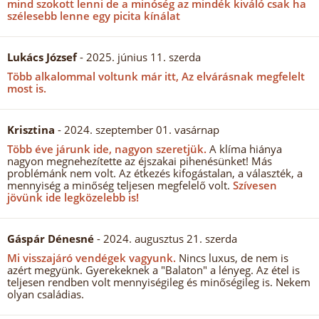
mind szokott lenni de a minóség az mindék kiváló csak ha
szélesebb lenne egy picita kínálat
Lukács József
- 2025. június 11. szerda
Több alkalommal voltunk már itt, Az elvárásnak megfelelt
most is.
Krisztina
- 2024. szeptember 01. vasárnap
Több éve járunk ide, nagyon szeretjük.
A klíma hiánya
nagyon megnehezítette az éjszakai pihenésünket! Más
problémánk nem volt. Az étkezés kifogástalan, a választék, a
mennyiség a minőség teljesen megfelelő volt.
Szívesen
jövünk ide legközelebb is!
Gáspár Dénesné
- 2024. augusztus 21. szerda
Mi visszajáró vendégek vagyunk.
Nincs luxus, de nem is
azért megyünk. Gyerekeknek a "Balaton" a lényeg. Az étel is
teljesen rendben volt mennyiségileg és minőségileg is. Nekem
olyan családias.