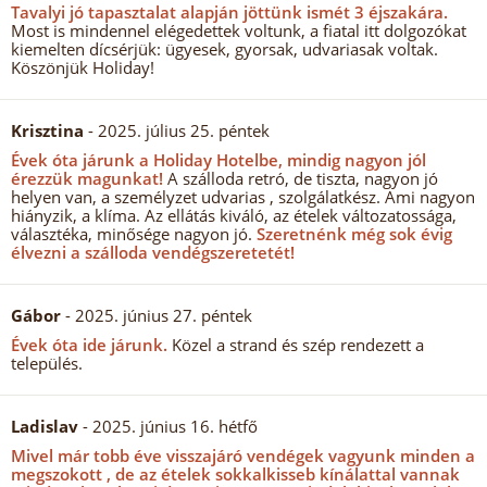
Tavalyi jó tapasztalat alapján jöttünk ismét 3 éjszakára.
Most is mindennel elégedettek voltunk, a fiatal itt dolgozókat
kiemelten dícsérjük: ügyesek, gyorsak, udvariasak voltak.
Köszönjük Holiday!
Krisztina
- 2025. július 25. péntek
Évek óta járunk a Holiday Hotelbe, mindig nagyon jól
érezzük magunkat!
A szálloda retró, de tiszta, nagyon jó
helyen van, a személyzet udvarias , szolgálatkész. Ami nagyon
hiányzik, a klíma. Az ellátás kiváló, az ételek változatossága,
választéka, minősége nagyon jó.
Szeretnénk még sok évig
élvezni a szálloda vendégszeretetét!
Gábor
- 2025. június 27. péntek
Évek óta ide járunk.
Közel a strand és szép rendezett a
település.
Ladislav
- 2025. június 16. hétfő
Mivel már tobb éve visszajáró vendégek vagyunk minden a
megszokott , de az ételek sokkalkisseb kínálattal vannak