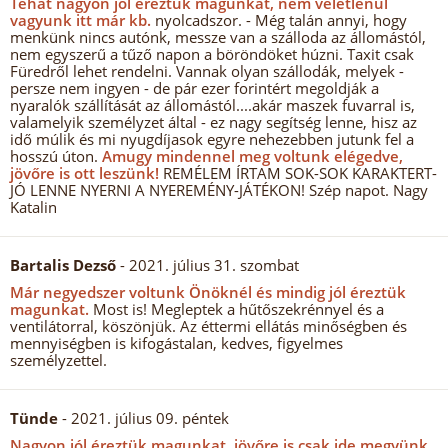
Tehát nagyon jól éreztük magunkat, nem véletlenül
vagyunk itt már kb.
nyolcadszor. - Még talán annyi, hogy
menkünk nincs autónk, messze van a szálloda az állomástól,
nem egyszerű a tűző napon a böröndöket húzni. Taxit csak
Füredről lehet rendelni. Vannak olyan szállodák, melyek -
persze nem ingyen - de pár ezer forintért megoldják a
nyaralók szállítását az állomástól....akár maszek fuvarral is,
valamelyik személyzet által - ez nagy segítség lenne, hisz az
idő múlik és mi nyugdíjasok egyre nehezebben jutunk fel a
hosszú úton.
Amugy mindennel meg voltunk elégedve,
jövőre is ott leszünk!
REMÉLEM ÍRTAM SOK-SOK KARAKTERT-
JÓ LENNE NYERNI A NYEREMÉNY-JÁTÉKON! Szép napot. Nagy
Katalin
Bartalis Dezső
- 2021. július 31. szombat
Már negyedszer voltunk Önöknél és mindig jól éreztük
magunkat.
Most is! Megleptek a hűtőszekrénnyel és a
ventilátorral, köszönjük. Az éttermi ellátás minőségben és
mennyiségben is kifogástalan, kedves, figyelmes
személyzettel.
Tünde
- 2021. július 09. péntek
Nagyon jól éreztük magunkat, jövőre is csak ide megyünk