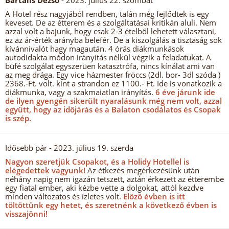
Bartalis Dezső
- 2023. július 22. szombat
A Hotel rész nagyjából rendben, talán még fejlődtek is egy
keveset. De az étterem és a szolgáltatásai kritikán aluli. Nem
azzal volt a bajunk, hogy csak 2-3 ételből lehetett választani,
ez az ár-érték arányba belefér. De a kiszolgálás a tisztaság sok
kívánnivalót hagy magaután. 4 órás diákmunkások
autodidakta módon irányítás nélkül végzik a feladatukat. A
büfé szolgálat egyszerüen katasztrófa, nincs kínálat ami van
az meg drága. Egy vice házmester fröccs (2dl. bor- 3dl szóda )
2368.-Ft. volt. kint a strandon ez 1100.- Ft. Ide is vonatkozik a
diákmunka, vagy a szakmaiatlan irányítás.
6 éve járunk ide
de ilyen gyengén sikerült nyaralásunk még nem volt, azzal
együtt, hogy az időjárás és a Balaton csodálatos és Csopak
is szép.
Idősebb pár
- 2023. július 19. szerda
Nagyon szeretjük Csopakot, és a Holidy Hotellel is
elégedettek vagyunk!
Az étkezés megérkezésünk után
néhány napig nem igazán tetszett, aztán érkezett az étterembe
egy fiatal ember, aki kézbe vette a dolgokat, attól kezdve
minden változatos és ízletes volt.
Előző évben is itt
töltöttünk egy hetet, és szeretnénk a következő évben is
visszajönni!