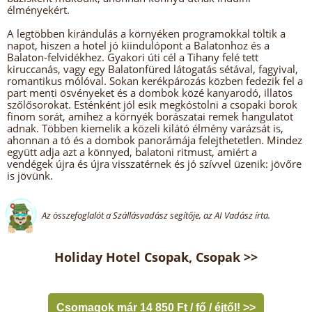
élményekért.
A legtöbben kirándulás a környéken programokkal töltik a
napot, hiszen a hotel jó kiindulópont a Balatonhoz és a
Balaton-felvidékhez. Gyakori úti cél a Tihany felé tett
kiruccanás, vagy egy Balatonfüred látogatás sétával, fagyival,
romantikus mólóval. Sokan kerékpározás közben fedezik fel a
part menti ösvényeket és a dombok közé kanyarodó, illatos
szőlősorokat. Esténként jól esik megkóstolni a csopaki borok
finom sorát, amihez a környék borászatai remek hangulatot
adnak. Többen kiemelik a közeli kilátó élmény varázsát is,
ahonnan a tó és a dombok panorámája felejthetetlen. Mindez
együtt adja azt a könnyed, balatoni ritmust, amiért a
vendégek újra és újra visszatérnek és jó szívvel üzenik: jövőre
is jövünk.
Az összefoglalót a Szállásvadász segítője, az AI Vadász írta.
Holiday Hotel Csopak, Csopak >>
Csomagok már 14 850 Ft / fő / éjtől! >>