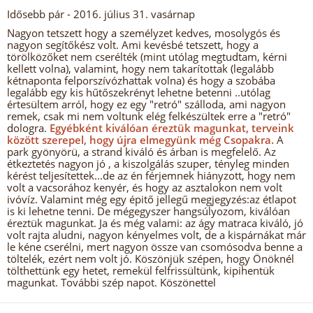
Idősebb pár
- 2016. július 31. vasárnap
Nagyon tetszett hogy a személyzet kedves, mosolygós és
nagyon segítőkész volt. Ami kevésbé tetszett, hogy a
törölközőket nem cserélték (mint utólag megtudtam, kérni
kellett volna), valamint, hogy nem takarítottak (legalább
kétnaponta felporszívózhattak volna) és hogy a szobába
legalább egy kis hűtőszekrényt lehetne betenni ..utólag
értesültem arról, hogy ez egy "retró" szálloda, ami nagyon
remek, csak mi nem voltunk elég felkészültek erre a "retró"
dologra.
Egyébként kiválóan éreztük magunkat, terveink
között szerepel, hogy újra elmegyünk még Csopakra.
A
park gyönyörü, a strand kiváló és árban is megfelelő. Az
étkeztetés nagyon jó , a kiszolgálás szuper, tényleg minden
kérést teljesítettek...de az én férjemnek hiányzott, hogy nem
volt a vacsorához kenyér, és hogy az asztalokon nem volt
ivóvíz. Valamint még egy épitő jellegű megjegyzés:az étlapot
is ki lehetne tenni. De mégegyszer hangsúlyozom, kiválóan
éreztük magunkat. Ja és még valami: az ágy matraca kiváló, jó
volt rajta aludni, nagyon kényelmes volt, de a kispárnákat már
le kéne cserélni, mert nagyon össze van csomósodva benne a
töltelék, ezért nem volt jó. Köszönjük szépen, hogy Önöknél
tölthettünk egy hetet, remekül felfrissültünk, kipihentük
magunkat. További szép napot. Köszönettel