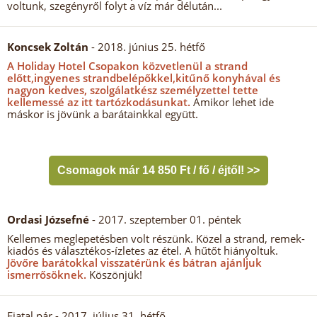
voltunk, szegényről folyt a víz már délután...
Koncsek Zoltán
- 2018. június 25. hétfő
A Holiday Hotel Csopakon közvetlenül a strand
előtt,ingyenes strandbelépőkkel,kitűnő konyhával és
nagyon kedves, szolgálatkész személyzettel tette
kellemessé az itt tartózkodásunkat.
Amikor lehet ide
máskor is jövünk a barátainkkal együtt.
Csomagok már 14 850 Ft / fő / éjtől! >>
Ordasi Józsefné
- 2017. szeptember 01. péntek
Kellemes meglepetésben volt részünk. Közel a strand, remek-
kiadós és választékos-ízletes az étel. A hűtőt hiányoltuk.
Jövőre barátokkal visszatérünk és bátran ajánljuk
ismerrősöknek.
Köszönjük!
Fiatal pár
- 2017. július 31. hétfő