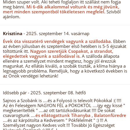
Miden szuper volt. Aki teheti foglaljon itt szállást nem fogja
meg bánni.
Mi 6-dik alkalommal voltunk és még jövünk,
mert minden szempontból tökéletesen megfelel.
Szívből
ajánlom.
Krisztina
- 2025. szeptember 14. vasárnap
Évek óta visszatérő vendégek vagyunk a szállodába.
Ebben
az évben júliusban és szeptember első hetében is 5-5 éjszakát
töltöttünk itt.
Nagyon szeretjük Csopakot, a strandot,
elégedettek vagyunk a szállodával is.
A szálloda állapota
ellenére a személyzet mindent megtesz, hogy jól érezzük
magunkat. Az ellátás kiváló, a szobák tiszták, a klíma hiánya a
legnagyobb probléma. Reméljük, hogy a következő években is
az Önök vendégei lehetünk!
Idősebb pár
- 2025. szeptember 08. hétfő
Sajnos a Szobánk is ....és a Folyosó is televolt Pókokkal :( !!!!
Az én Feleségem NAGYON FÉL a PÓKOKTÓL ....így egy kissé "
megkeserítették " ....az ott tartózkodásunkat !!!! De sokat
csavarogtunk ....
és ellátogattunk Tihanyba , Balatonfüredre
.
...és az kárpótolta a Kedvesem " Pókfélelmét " :) !!! A
Személyzet nagyon Kedves volt !!! További Jó Egészséget