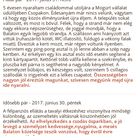
5 évesen nyaraltam családommal utoljára a Mogürt vállalat
üdülőjében Csopakon. Édesanyám már nincs velünk, vágytam
rá hogy egy közös élményünket újra éljem. A település sokat
változott, és most is bővül. Félek, hogy a strand már nem elég
nagy ekkora népszerűséghez, de joggal mondják, hogy a
Balaton egyik legjobb strandja. A szálláson ami hiányzott azt
vittük (ruhaszárító kötél, WC-illatosító, füldugó a vékony falak
miatt). Élveztük a kerti mozit, már régen voltunk ilyenben.
Szerintem egy ping-pong asztal is jó lenne abban a szép nagy
kertben. Az erkélyen egy kis asztal esős idő esetén segítené a
kinti kártyapartit. Kettőnél több vállfa kellene a szekrénybe, és
pluszba két párna is segíthetné a nagyobb kényelmet. A
személyzet bűbájos, és készséges volt, szerintem 5 csillagos
szállodák is irigyelnék ezt a lelkes csapatot.
Összességében
nagyon jól éreztük magunkat, szívesen megyünk majd újra
ide nyaralni.
Idősebb pár
- 2017. június 30. péntek
A félpanziós ellátás a tavalyi étkezéshez viszonyítva minőségi
különbség, az üzemeltetés váltásnak köszönhetően jól
érzékelhető.
Az elhelyezkedés a csodás ősparkban, a jó
levegő a személyzet kedvessége,nyugalma, a mesés
Balaton közelsége teszik vonzóvá, hogy évről évre