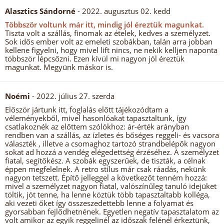
Alasztics Sándorné
- 2022. augusztus 02. kedd
Többször voltunk már itt, mindig jól éreztük magunkat.
Tiszta volt a szállás, finomak az ételek, kedves a személyzet.
Sok idős ember volt az emeleti szobákban, talán arra jobban
kellene figyelni, hogy mivel lift nincs, ne nekik kelljen naponta
többször lépcsőzni. Ezen kívül mi nagyon jól éreztük
magunkat. Megyünk máskor is.
Noémi
- 2022. július 27. szerda
Először jártunk itt, foglalás előtt tájékozódtam a
véleményekből, mivel hasonlóakat tapasztaltunk, így
csatlakoznék az előttem szólókhoz: ár-érték arányban
rendben van a szállás, az ízletes és bőséges reggeli- és vacsora
választék , illetve a csomaghoz tartozó strandbelépők nagyon
sokat ad hozzá a vendég elégedettség érzéséhez. A személyzet
fiatal, segítőkész. A szobák egyszerűek, de tiszták, a célnak
éppen megfelelnek. A retro stílus már csak ráadás, nekünk
nagyon tetszett. Építő jelleggel a következőt tenném hozzá:
mivel a személyzet nagyon fiatal, valószínűleg tanuló idejüket
töltik, jót tenne, ha lenne köztük több tapasztaltabb kolléga,
aki vezeti őket így összeszedettebb lenne a folyamat és
gyorsabban fejlődhetnének. Egyetlen negatív tapasztalatom az
volt amikor az egyik reggelinél az időszak felénél érkeztünk,