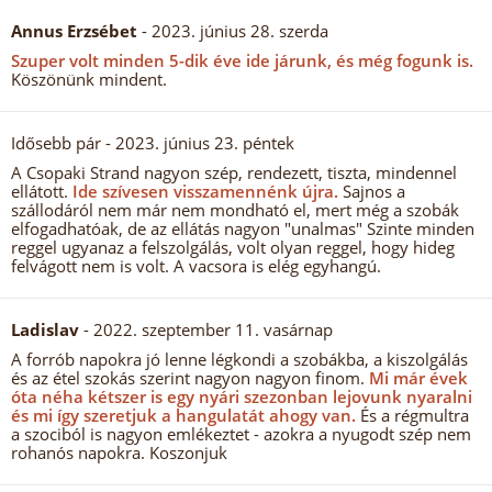
Annus Erzsébet
- 2023. június 28. szerda
Szuper volt minden 5-dik éve ide járunk, és még fogunk is.
Köszönünk mindent.
Idősebb pár
- 2023. június 23. péntek
A Csopaki Strand nagyon szép, rendezett, tiszta, mindennel
ellátott.
Ide szívesen visszamennénk újra.
Sajnos a
szállodáról nem már nem mondható el, mert még a szobák
elfogadhatóak, de az ellátás nagyon "unalmas" Szinte minden
reggel ugyanaz a felszolgálás, volt olyan reggel, hogy hideg
felvágott nem is volt. A vacsora is elég egyhangú.
Ladislav
- 2022. szeptember 11. vasárnap
A forrób napokra jó lenne légkondi a szobákba, a kiszolgálás
és az étel szokás szerint nagyon nagyon finom.
Mi már évek
óta néha kétszer is egy nyári szezonban lejovunk nyaralni
és mi így szeretjuk a hangulatát ahogy van.
És a régmultra
a szociból is nagyon emlékeztet - azokra a nyugodt szép nem
rohanós napokra. Koszonjuk