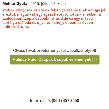
Molnar Gyula
- 2015. július 14. kedd
szobák átlagosak az ételek felszolgálása lassuak amugy jol
éreztük magunkat egy egész hetet töltötünk el ebben a
szálodában szép a Csopak-i strand,de ez egy másod
osztályu száloda és ugy néz ki,hogy ebben az évben
indították ujra.
Olvass további véleményeket a szálláshelyről!
Holiday Hotel Csopak Csopak vélemények >>
Információ:
(06 1) 457 8450