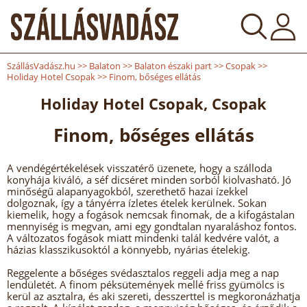
SzállásVadász.hu
>>
Balaton
>>
Balaton északi part
>>
Csopak
>>
Holiday Hotel Csopak
>>
Finom, bőséges ellátás
Holiday Hotel Csopak, Csopak
Finom, bőséges ellátás
A vendégértékelések visszatérő üzenete, hogy a szálloda
konyhája kiváló, a séf dicséret minden sorból kiolvasható. Jó
minőségű alapanyagokból, szerethető hazai ízekkel
dolgoznak, így a tányérra ízletes ételek kerülnek. Sokan
kiemelik, hogy a fogások nemcsak finomak, de a kifogástalan
mennyiség is megvan, ami egy gondtalan nyaraláshoz fontos.
A változatos fogások miatt mindenki talál kedvére valót, a
házias klasszikusoktól a könnyebb, nyárias ételekig.
Reggelente a bőséges svédasztalos reggeli adja meg a nap
lendületét. A finom péksütemények mellé friss gyümölcs is
kerül az asztalra, és aki szereti, desszerttel is megkoronázhatja