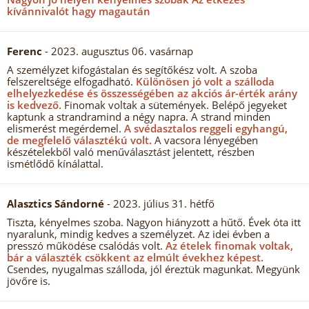
kívánnivalót hagy magaután
Ferenc
- 2023. augusztus 06. vasárnap
A személyzet kifogástalan és segítőkész volt. A szoba
felszereltsége elfogadható.
Különösen jó volt a szálloda
elhelyezkedése és összességében az akciós ár-érték arány
is kedvező.
Finomak voltak a sütemények. Belépő jegyeket
kaptunk a strandramind a négy napra. A strand minden
elismerést megérdemel.
A svédasztalos reggeli egyhangú,
de megfelelő választékú volt.
A vacsora lényegében
készételekből való menűválasztást jelentett, részben
ismétlődő kínálattal.
Alasztics Sándorné
- 2023. július 31. hétfő
Tiszta, kényelmes szoba. Nagyon hiányzott a hűtő. Évek óta itt
nyaralunk, mindig kedves a személyzet. Az idei évben a
presszó működése csalódás volt.
Az ételek finomak voltak,
bár a választék csökkent az elmúlt évekhez képest.
Csendes, nyugalmas szálloda, jól éreztük magunkat. Megyünk
jövőre is.