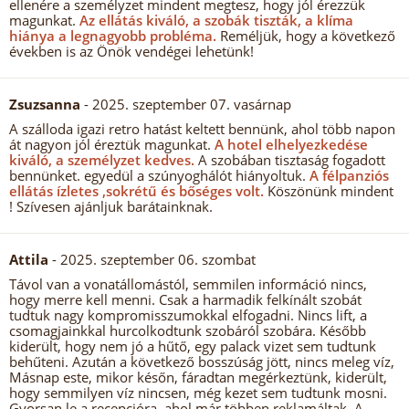
ellenére a személyzet mindent megtesz, hogy jól érezzük
magunkat.
Az ellátás kiváló, a szobák tiszták, a klíma
hiánya a legnagyobb probléma.
Reméljük, hogy a következő
években is az Önök vendégei lehetünk!
Zsuzsanna
- 2025. szeptember 07. vasárnap
A szálloda igazi retro hatást keltett bennünk, ahol több napon
át nagyon jól éreztük magunkat.
A hotel elhelyezkedése
kiváló, a személyzet kedves.
A szobában tisztaság fogadott
bennünket. egyedül a szúnyoghálót hiányoltuk.
A félpanziós
ellátás ízletes ,sokrétű és bőséges volt.
Köszönünk mindent
! Szívesen ajánljuk barátainknak.
Attila
- 2025. szeptember 06. szombat
Távol van a vonatállomástól, semmilen információ nincs,
hogy merre kell menni. Csak a harmadik felkínált szobát
tudtuk nagy kompromisszumokkal elfogadni. Nincs lift, a
csomagjainkkal hurcolkodtunk szobáról szobára. Később
kiderült, hogy nem jó a hűtő, egy palack vizet sem tudtunk
behűteni. Azután a következő bosszúság jött, nincs meleg víz,
Másnap este, mikor későn, fáradtan megérkeztünk, kiderült,
hogy semmilyen víz nincsen, még kezet sem tudtunk mosni.
Gyorsan le a recepcióra, ahol már többen reklamáltak. A