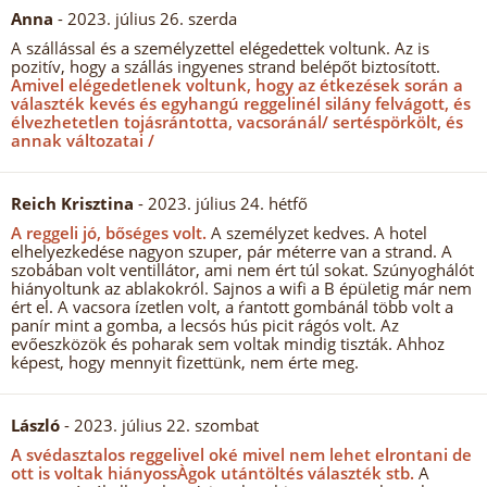
Anna
- 2023. július 26. szerda
A szállással és a személyzettel elégedettek voltunk. Az is
pozitív, hogy a szállás ingyenes strand belépőt biztosított.
Amivel elégedetlenek voltunk, hogy az étkezések során a
választék kevés és egyhangú reggelinél silány felvágott, és
élvezhetetlen tojásrántotta, vacsoránál/ sertéspörkölt, és
annak változatai /
Reich Krisztina
- 2023. július 24. hétfő
A reggeli jó, bőséges volt.
A személyzet kedves. A hotel
elhelyezkedése nagyon szuper, pár méterre van a strand. A
szobában volt ventillátor, ami nem ért túl sokat. Szúnyoghálót
hiányoltunk az ablakokról. Sajnos a wifi a B épületig már nem
ért el. A vacsora ízetlen volt, a ŕantott gombánál több volt a
panír mint a gomba, a lecsós hús picit rágós volt. Az
evőeszközök és poharak sem voltak mindig tiszták. Ahhoz
képest, hogy mennyit fizettünk, nem érte meg.
László
- 2023. július 22. szombat
A svédasztalos reggelivel oké mivel nem lehet elrontani de
ott is voltak hiányossÀgok utántöltés választék stb.
A