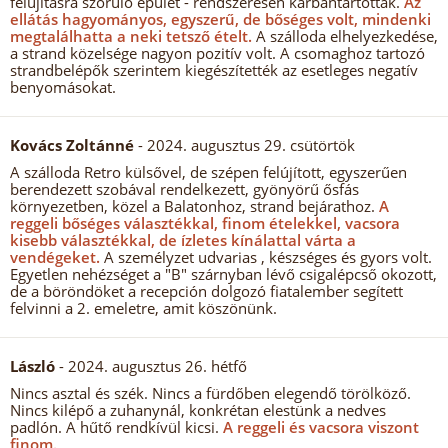
felújításra szoruló épület - rendszeresen karbantartottak.
Az
ellátás hagyományos, egyszerű, de bőséges volt, mindenki
megtalálhatta a neki tetsző ételt.
A szálloda elhelyezkedése,
a strand közelsége nagyon pozitív volt. A csomaghoz tartozó
strandbelépők szerintem kiegészítették az esetleges negatív
benyomásokat.
Kovács Zoltánné
- 2024. augusztus 29. csütörtök
A szálloda Retro külsővel, de szépen felújított, egyszerűen
berendezett szobával rendelkezett, gyönyörű ősfás
környezetben, közel a Balatonhoz, strand bejárathoz.
A
reggeli bőséges választékkal, finom ételekkel, vacsora
kisebb választékkal, de ízletes kínálattal várta a
vendégeket.
A személyzet udvarias , készséges és gyors volt.
Egyetlen nehézséget a "B" szárnyban lévő csigalépcső okozott,
de a böröndöket a recepción dolgozó fiatalember segített
felvinni a 2. emeletre, amit köszönünk.
László
- 2024. augusztus 26. hétfő
Nincs asztal és szék. Nincs a fürdőben elegendő törölköző.
Nincs kilépő a zuhanynál, konkrétan elestünk a nedves
padlón. A hűtő rendkívül kicsi.
A reggeli és vacsora viszont
finom.