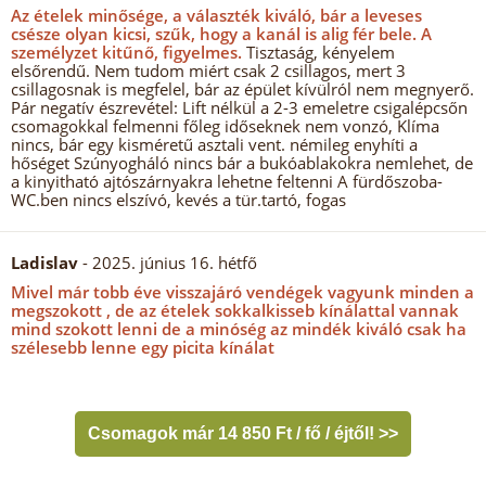
Az ételek minősége, a választék kiváló, bár a leveses
csésze olyan kicsi, szűk, hogy a kanál is alig fér bele.
A
személyzet kitűnő, figyelmes.
Tisztaság, kényelem
elsőrendű. Nem tudom miért csak 2 csillagos, mert 3
csillagosnak is megfelel, bár az épület kívülról nem megnyerő.
Pár negatív észrevétel: Lift nélkül a 2-3 emeletre csigalépcsőn
csomagokkal felmenni főleg időseknek nem vonzó, Klíma
nincs, bár egy kisméretű asztali vent. némileg enyhíti a
hőséget Szúnyogháló nincs bár a bukóablakokra nemlehet, de
a kinyitható ajtószárnyakra lehetne feltenni A fürdőszoba-
WC.ben nincs elszívó, kevés a tür.tartó, fogas
Ladislav
- 2025. június 16. hétfő
Mivel már tobb éve visszajáró vendégek vagyunk minden a
megszokott , de az ételek sokkalkisseb kínálattal vannak
mind szokott lenni de a minóség az mindék kiváló csak ha
szélesebb lenne egy picita kínálat
Csomagok már 14 850 Ft / fő / éjtől! >>