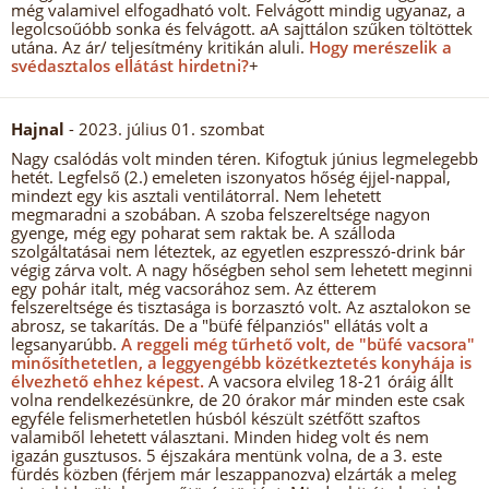
még valamivel elfogadható volt. Felvágott mindig ugyanaz, a
legolcsoűóbb sonka és felvágott. aA sajttálon szűken töltöttek
utána. Az ár/ teljesítmény kritikán aluli.
Hogy merészelik a
svédasztalos ellátást hirdetni?
+
Hajnal
- 2023. július 01. szombat
Nagy csalódás volt minden téren. Kifogtuk június legmelegebb
hetét. Legfelső (2.) emeleten iszonyatos hőség éjjel-nappal,
mindezt egy kis asztali ventilátorral. Nem lehetett
megmaradni a szobában. A szoba felszereltsége nagyon
gyenge, még egy poharat sem raktak be. A szálloda
szolgáltatásai nem léteztek, az egyetlen eszpresszó-drink bár
végig zárva volt. A nagy hőségben sehol sem lehetett meginni
egy pohár italt, még vacsorához sem. Az étterem
felszereltsége és tisztasága is borzasztó volt. Az asztalokon se
abrosz, se takarítás. De a "büfé félpanziós" ellátás volt a
legsanyarúbb.
A reggeli még tűrhető volt, de "büfé vacsora"
minősíthetetlen, a leggyengébb közétkeztetés konyhája is
élvezhető ehhez képest.
A vacsora elvileg 18-21 óráig állt
volna rendelkezésünkre, de 20 órakor már minden este csak
egyféle felismerhetetlen húsból készült szétfőtt szaftos
valamiből lehetett választani. Minden hideg volt és nem
igazán gusztusos. 5 éjszakára mentünk volna, de a 3. este
fürdés közben (férjem már leszappanozva) elzárták a meleg