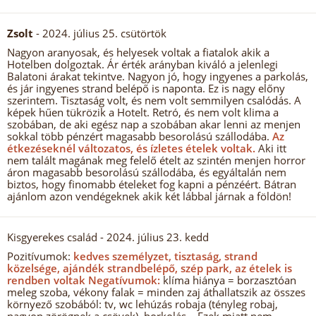
Zsolt
- 2024. július 25. csütörtök
Nagyon aranyosak, és helyesek voltak a fiatalok akik a
Hotelben dolgoztak. Ár érték arányban kiváló a jelenlegi
Balatoni árakat tekintve. Nagyon jó, hogy ingyenes a parkolás,
és jár ingyenes strand belépő is naponta. Ez is nagy előny
szerintem. Tisztaság volt, és nem volt semmilyen csalódás. A
képek hűen tükrözik a Hotelt. Retró, és nem volt klima a
szobában, de aki egész nap a szobában akar lenni az menjen
sokkal több pénzért magasabb besorolású szállodába.
Az
étkezéseknél változatos, és ízletes ételek voltak.
Aki itt
nem talált magának meg felelő ételt az szintén menjen horror
áron magasabb besorolású szállodába, és egyáltalán nem
biztos, hogy finomabb ételeket fog kapni a pénzéért. Bátran
ajánlom azon vendégeknek akik két lábbal járnak a földön!
Kisgyerekes család
- 2024. július 23. kedd
Pozitívumok:
kedves személyzet, tisztaság, strand
közelsége, ajándék strandbelépő, szép park, az ételek is
rendben voltak Negatívumok:
klíma hiánya = borzasztóan
meleg szoba, vékony falak = minden zaj áthallatszik az összes
környező szobából: tv, wc lehúzás robaja (tényleg robaj,