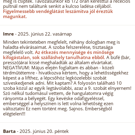
meg is csiptek. Távozásunkor kb 1/2 órán keresttül a rececios
pultnál nem találtunk senkit a kulcso ladésa céljából.
Figyelmessebb vendéglátást leszámitva jól éreztük
magunkat.
Imre
- 2025. június 22. vasárnap
Minden tekinteteben megfelelt, néhány dologban meg is
haladta elvárásaimat. A szoba felszerelése, tisztasága
megfelelő volt.
Az étkezés mennyisége és minősége
kifogástalan, sok szálláshely tanulhatna ebből.
A büfé (bár,
presszó)árai kissé meghaladták az általam elvártakat.
NEGATÍVUM: Május elején foglaltam és abban - közeli
térdműtétemre - hivatkozva kértem, hogy a lehetősségekhez
képest a a lifthez, a lépcsőhöz legközelebbi szobát
szíveskedjenek adni. Mit kaptam? A folyosón található 10
szoba közül az egyik legtávolabbi, azaz a 9. szobát elnyernem!
Szó nélkül tudomásul vettem, de hangulatomra végig
rányomta a bélyegét. Egy kevéske odafigyeléssel,
emberséggel a helyszínen is lett volna lehetőség ezen
változtatni Ez nem történt meg. Sajnos. Emberségből
elégtelen!!!
Barta
- 2025. június 20. péntek