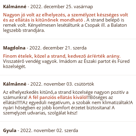
Kálmánné
- 2022. december 25. vasárnap
Nagyon jó volt az elhelyezés, a személyzet készséges volt
és az ellátás is kitűnőnek mondható .
A strand belépő is
remek volt. Kényelmesen lesétáltunk a Csopak ill. a Balaton
legszebb strandjára.
Magdolna
- 2022. december 21. szerda
Finom ételek, közel a strand, kedvező ár/érték arány.
Visszatérő vendég vagyok. Imádom az Északi partot és Füred
közelségét.
Kálmånnė
- 2022. november 03. csütörtök
Az elhelyezkedès kitűnő,a strand közelsége nagyon pozitív a
számunkra!
A fél panziós ellátás kiváló!
!!Bőséges az
ellátás!!!!!Az egyedüli negatívum, a szobák nem klimatizáltak!A
nyári hőségben ez jobb komfort érzetet biztosítana! A
szemęlyzet udvarias, szolgálat kész!
Gyula
- 2022. november 02. szerda