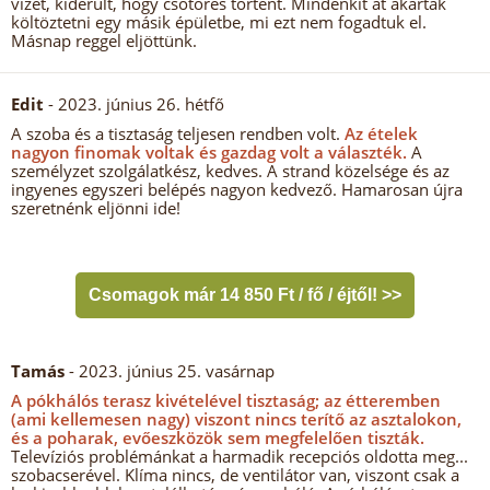
vizet, kiderült, hogy csőtörés történt. Mindenkit át akartak
költöztetni egy másik épületbe, mi ezt nem fogadtuk el.
Másnap reggel eljöttünk.
Edit
- 2023. június 26. hétfő
A szoba és a tisztaság teljesen rendben volt.
Az ételek
nagyon finomak voltak és gazdag volt a választék.
A
személyzet szolgálatkész, kedves. A strand közelsége és az
ingyenes egyszeri belépés nagyon kedvező. Hamarosan újra
szeretnénk eljönni ide!
Csomagok már 14 850 Ft / fő / éjtől! >>
Tamás
- 2023. június 25. vasárnap
A pókhálós terasz kivételével tisztaság; az étteremben
(ami kellemesen nagy) viszont nincs terítő az asztalokon,
és a poharak, evőeszközök sem megfelelően tiszták.
Televíziós problémánkat a harmadik recepciós oldotta meg...
szobacserével. Klíma nincs, de ventilátor van, viszont csak a