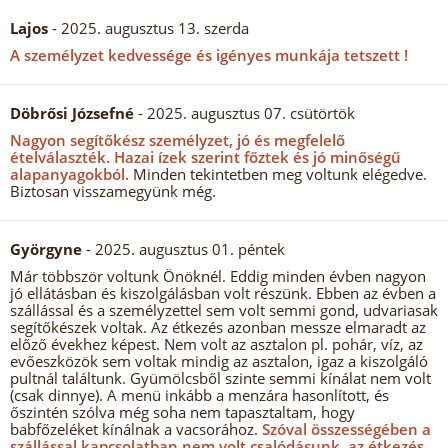
Lajos
- 2025. augusztus 13. szerda
A személyzet kedvessége és igényes munkája tetszett !
Döbrősi Józsefné
- 2025. augusztus 07. csütörtök
Nagyon segítőkész személyzet, jó és megfelelő
ételválaszték.
Hazai ízek szerint főztek és jó minőségű
alapanyagokból.
Minden tekintetben meg voltunk elégedve.
Biztosan visszamegyünk még.
Györgyne
- 2025. augusztus 01. péntek
Már többször voltunk Önöknél. Eddig minden évben nagyon
jó ellátásban és kiszolgálásban volt részünk. Ebben az évben a
szállással és a személyzettel sem volt semmi gond, udvariasak
segítőkészek voltak. Az étkezés azonban messze elmaradt az
előző évekhez képest. Nem volt az asztalon pl. pohár, víz, az
evőeszközök sem voltak mindig az asztalon, igaz a kiszolgáló
pultnál találtunk. Gyümölcsből szinte semmi kínálat nem volt
(csak dinnye). A menü inkább a menzára hasonlított, és
őszintén szólva még soha nem tapasztaltam, hogy
babfőzeléket kínálnak a vacsorához.
Szóval összességében a
szállással kapcsolatban nem volt csalódásunk, az étkezés