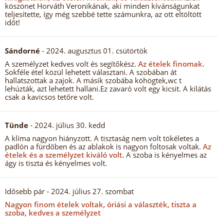
köszönet Horváth Veronikának, aki minden kívánságunkat
teljesítette, így még szebbé tette számunkra, az ott eltöltött
időt!
Sándorné
- 2024. augusztus 01. csütörtök
A személyzet kedves volt és segítőkész.
Az ételek finomak.
Sokféle étel közül lehetett választani. A szobában át
hallatszottak a zajok. A másik szobába köhögtek,wc t
lehúzták, azt lehetett hallani.Ez zavaró volt egy kicsit. A kilátás
csak a kavicsos tetőre volt.
Tünde
- 2024. július 30. kedd
A klíma nagyon hiányzott. A tisztaság nem volt tökéletes a
padlón a fürdőben és az ablakok is nagyon foltosak voltak.
Az
ételek és a személyzet kiváló volt.
A szoba is kényelmes az
ágy is tiszta és kényelmes volt.
Idősebb pár
- 2024. július 27. szombat
Nagyon finom ételek voltak, óriási a választék, tiszta a
szoba, kedves a személyzet