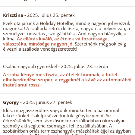
Krisztina
- 2025. július 25. péntek
Évek óta járunk a Holiday Hotelbe, mindig nagyon jól érezzük
magunkat! A szálloda retró, de tiszta, nagyon jó helyen van, a
személyzet udvarias , szolgálatkész. Ami nagyon hiányzik, a
klíma.
Az ellátás kiváló, az ételek változatossága,
választéka, minősége nagyon jó.
Szeretnénk még sok évig
élvezni a szálloda vendégszeretetét!
Család nagyobb gyerekkel
- 2025. július 23. szerda
A szoba kényelmes tiszta, az ételek finomak, a hotel
elhelyezkedése szuper, a reggelinél a kávé az automatából
ihatatlanul rossz.
György
- 2025. június 27. péntek
Idős, mozgásszérültek vagyunk mindketten a párommal
lakrészünket csak lpcsözve tudtuk igénybe venni. Se
érkezésünkör, sem távozásunkor a szállodában nincs olyan
személy aki segitene csomagok fel le szállitásában. A
szobánkban oriás termeszhangyák mászkáltak éjjel az ágyban