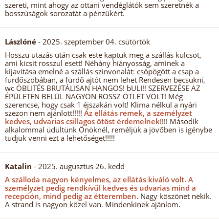
szereti, mint ahogy az ottani vendéglátók sem szeretnék a
bosszúságok sorozatát a pénzükért.
Lászlóné
- 2025. szeptember 04. csütörtök
Hosszu utazás után csak este kaptuk meg a szállás kulcsot,
ami kicsit rosszul esett! Néhány hiányosság, aminek a
kijavitása emelné a szállás szinvonalát: csöpögött a csap a
fürdőszobában, a fürdő ajtót nem lehet Rendesen becsukni,
wc ÖBLITÉS BRUTÁLISAN HANGOS! bULI!! SZERVEZÉSE AZ
ÉPÜLETEN BELÜL NAGYON ROSSZ ÖTLET VOLT! Még
szerencse, hogy csak 1 éjszakán volt! Klima nélkül a nyári
szezon nem ajánlott!!!!!
Az ellátás remek, a személyzet
kedves, udvarias csillagos ötöst érdemelnek!
!!! Második
alkalommal üdültünk Önöknél, reméljük a jövőben is igénybe
tudjuk venni ezt a lehetőséget!!!!!
Katalin
- 2025. augusztus 26. kedd
A szálloda nagyon kényelmes, az ellátás kiváló volt.
A
személyzet pedig rendkívűl kedves és udvarias mind a
recepción, mind pedig az étteremben.
Nagy köszönet nekik.
A strand is nagyon közel van. Mindenkinek ajánlom.