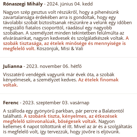
Rónaszegi Mihály
- 2024. június 04. kedd
Nagyon szép gesztus volt részükről, hogy a pihenésünk
zavartalansága érdekében arra is gondoltak, hogy egy
távolabbi szobát biztosítsanak részünkre a velünk egy időben
megszálló fiatalos csoporttól, ráadásul egy nagyobb
szobában. A személyzet minden tekintetben felülmúlta az
elvárásainkat, nagyon kedvesek és szolgálatkészek voltak.
A
szobák tisztasága, az ételek minősége és mennyisége is
megfelelő volt.
Köszönjük, Misi & Vali
Julianna
- 2023. november 06. hétfő
Visszatérő vendégek vagyunk már évek óta, a szobák
kényelmesek, a személyzet kedves.
Az ételek finomak
voltak.
Ferenc
- 2023. szeptember 03. vasárnap
A szálloda egy gyönyörű parkban, pár percre a Balatontól
található.
A szobánk tiszta, kényelmes, az étkezések
megfelelő színvonalúak, bőségesek voltak.
Nagyon
kellemes 4 napot töltöttünk el itt. Mivel az ár és a szolgáltatás
is megfelelő volt, így tervezzük, hogy jövőre is eljövünk.