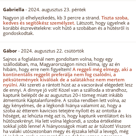
Gabriella
- 2024. augusztus 23. péntek
Nagyon jó elhelyezkedés, kb 3 percre a strand.
Tiszta szoba,
kedves és segítőkész személyzet.
Látszott, hogy ügyelnek a
korábbi észrevételekre: volt hűtő a szobában és a hűtésről is
gondoskodtak.
Gábor
- 2024. augusztus 22. csütörtök
Sajnos a foglalásnál nem gondoltam volna, hogy egy
szállodában, ma, Magyarországon nincs klíma, így az én
hibám, hogy erre nem figyeltem!
A reggeli még elmegy, aki a
kontinentális reggelit preferálja nem fog csalódni, a
péksütemények kiválóak de a salátákhoz nem mertem
nyúlni.
Aki szereti a rántott húst az a vacsorával elégedett lesz
de ennyi. A dinnye jó volt! Közel van a szálloda a strandhoz,
kaptunk belépőt de az augusztus 20-i tömeg miatt inkább
átmentünk Káptalanfüredre. A szoba rendben lett volna, az
ágy kényelmes, de a légkondi hiánya valamint az, hogy a
szoba az étterem kavicsos tetejére nyílott és az ontotta a
hőséget, az lehúzta még azt is, hogy kaptunk ventilátort és kis
hűtőszekrényt. Ha lett volna légkondi, a szoba értékelése
sokkal jobb lenne! A hiányosságok miatt az ár túlzott! Viszont
ha valaki utószezonban megy és éjszaka lehűl a levegő, még