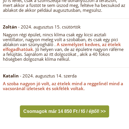
jó is lehet, csak a szomszédja ne dohányozzon a teraszon,
mert akkor a füstöt te sem úszod meg, feltéve ha becsukod az
ablakot de akkor például augusztusban, megsülsz.
Zoltán
- 2024. augusztus 15. csütörtök
Nagyon régi épület, nincs klíma csak egy kicsi asztali
ventillator, nagyon meleg volt a szobában, és csak egy pici
ablakon van szúnyogháló .
A személyzet kedves, az ételek
elfogadhatóak.
Jó helyen van, de az épületre nagyon ráférne
a felújítás. Sajnálom az itt dolgozókat , akik a 40 fokos
hőségben dolgoznak klíma nélkül.
Katalin
- 2024. augusztus 14. szerda
A szoba nagyon jó volt, az ételek mind a reggelinél mind a
vacsoránál izletesek és sokfélék voltak.
Csomagok már 14 850 Ft / fő / éjtől! >>