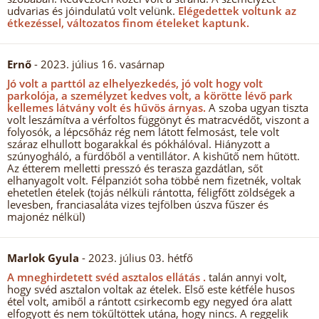
udvarias és jóindulatú volt velünk.
Elégedettek voltunk az
étkezéssel, változatos finom ételeket kaptunk.
Ernő
- 2023. július 16. vasárnap
Jó volt a parttól az elhelyezkedés, jó volt hogy volt
parkolója, a személyzet kedves volt, a körötte lévő park
kellemes látvány volt és hűvös árnyas.
A szoba ugyan tiszta
volt leszámítva a vérfoltos függönyt és matracvédőt, viszont a
folyosók, a lépcsőház rég nem látott felmosást, tele volt
száraz elhullott bogarakkal és pókhálóval. Hiányzott a
szúnyogháló, a fürdőből a ventillátor. A kishűtő nem hűtött.
Az étterem melletti presszó és terasza gazdátlan, sőt
elhanyagolt volt. Félpanziót soha többé nem fizetnék, voltak
ehetetlen ételek (tojás nélküli rántotta, féligfőtt zöldségek a
levesben, franciasaláta vizes tejfölben úszva fűszer és
majonéz nélkül)
Marlok Gyula
- 2023. július 03. hétfő
A mneghirdetett svéd asztalos ellátás .
talán annyi volt,
hogy svéd asztalon voltak az ételek. Első este kétféle husos
étel volt, amiből a rántott csirkecomb egy negyed óra alatt
elfogyott és nem tökűltöttek utána, hogy nincs. A reggelik