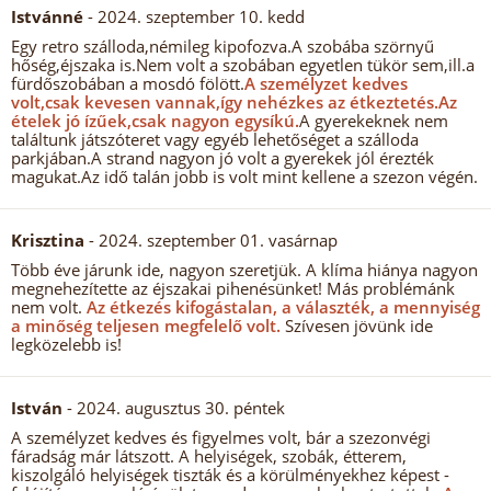
Istvánné
- 2024. szeptember 10. kedd
Egy retro szálloda,némileg kipofozva.A szobába szörnyű
hőség,éjszaka is.Nem volt a szobában egyetlen tükör sem,ill.a
fürdőszobában a mosdó fölött.
A személyzet kedves
volt,csak kevesen vannak,így nehézkes az étkeztetés.
Az
ételek jó ízűek,csak nagyon egysíkú.
A gyerekeknek nem
találtunk játszóteret vagy egyéb lehetőséget a szálloda
parkjában.A strand nagyon jó volt a gyerekek jól érezték
magukat.Az idő talán jobb is volt mint kellene a szezon végén.
Krisztina
- 2024. szeptember 01. vasárnap
Több éve járunk ide, nagyon szeretjük. A klíma hiánya nagyon
megnehezítette az éjszakai pihenésünket! Más problémánk
nem volt.
Az étkezés kifogástalan, a választék, a mennyiség
a minőség teljesen megfelelő volt.
Szívesen jövünk ide
legközelebb is!
István
- 2024. augusztus 30. péntek
A személyzet kedves és figyelmes volt, bár a szezonvégi
fáradság már látszott. A helyiségek, szobák, étterem,
kiszolgáló helyiségek tiszták és a körülményekhez képest -