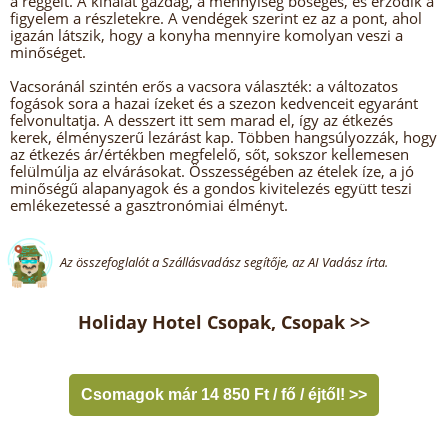
a reggelt. A kínálat gazdag, a mennyiség bőséges, és érződik a
figyelem a részletekre. A vendégek szerint ez az a pont, ahol
igazán látszik, hogy a konyha mennyire komolyan veszi a
minőséget.
Vacsoránál szintén erős a vacsora választék: a változatos
fogások sora a hazai ízeket és a szezon kedvenceit egyaránt
felvonultatja. A desszert itt sem marad el, így az étkezés
kerek, élményszerű lezárást kap. Többen hangsúlyozzák, hogy
az étkezés ár/értékben megfelelő, sőt, sokszor kellemesen
felülmúlja az elvárásokat. Összességében az ételek íze, a jó
minőségű alapanyagok és a gondos kivitelezés együtt teszi
emlékezetessé a gasztronómiai élményt.
Az összefoglalót a Szállásvadász segítője, az AI Vadász írta.
Holiday Hotel Csopak, Csopak >>
Csomagok már 14 850 Ft / fő / éjtől! >>