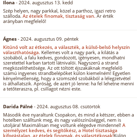
Ilona
- 2024. augusztus 13. kedd
Szép helyen, nagy parkkal, közel a parthoz, igazi retro
szálloda.
Az ételek finomak, tisztaság van.
Ár érték
arányban megfelelő!
Ágnes
- 2024. augusztus 09. péntek
Kitűnő volt az étkezés, a választék, a külső-belső helyszín
választhatósága.
Kellemes volt a nagy park, a kilátás a
szobából, a falu kedves, gondozott, igényesen, mondhatni
szeretettel karban tartott látnivalói. Nagyszerű a strand
megközelíthetősége. Az ott töltött éjszakáknak megfelelő
számú ingyenes strandbelépőket külön kiemelném! Egyetlen
kényelmetlenség, hogy a szomszéd szobákból a lélegzetvétel
is áthallatszik. Apróság, de azért jó lenne: ha fel lehetne menni
a tetőteraszra, pl. csillagot nézni este.
Darida Pálné
- 2024. augusztus 08. csütörtök
Második éve nyaraltunk Csopakon, és mind a kétszer, ebben a
hotelben szálltunk meg, és nagy valószínűséggel, nem is
utoljára! Maximálisan meg voltunk elégedve mindennel!
A
személyzet kedves, és segítőkész, a Hotel tisztasága
kifogástalan, az ételek finomak, és választékosak!
Külön