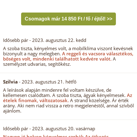
Csomagok már 14 850 Ft / fő / éjtől! >>
Idősebb pár
- 2023. augusztus 22. kedd
A szoba tiszta, kényelmes volt, a mobilklíma viszont kevésnek
bizonyult a nagy melegben.
A reggeli és vacsora választékos,
bőséges volt, mindenki találhatott kedvére valót.
A
személyzet udvarias, segítőkész.
Szilvia
- 2023. augusztus 21. hétfő
A leírások alapján mindenre fel voltam készülve, de
kellemesen csalódtam. A szoba tiszta, ágyak kényelmesek.
Az
ételek finomak, változatosak.
A strand közelsége. Ár érték
arány. Aki nem riad vissza a retro megjelenéstől, annal szívből
ajánlom.
Idősebb pár
- 2023. augusztus 20. vasárnap
Nagyon jó helyen kényelmes szobák Az étkezés