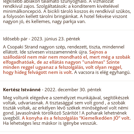
legkisebb ablakon található szúnyogháló. A vízhálózat
rendkívül zajos. Szolgáltatások: a konditerem kivételével
minimálkoncepció. A bicikli tároló koszos és rendkívül szűkös,
a folyosón kellett tárolni bringáinkat. A hotel fekvése viszont
nagyon jó, és kellemes, nagy parkja van.
Idősebb pár
- 2023. június 23. péntek
A Csopaki Strand nagyon szép, rendezett, tiszta, mindennel
ellátott. Ide szívesen visszamennénk újra.
Sajnos a
szállodáról nem már nem mondható el, mert még a szobák
elfogadhatóak, de az ellátás nagyon "unalmas" Szinte
minden reggel ugyanaz a felszolgálás, volt olyan reggel,
hogy hideg felvágott nem is volt.
A vacsora is elég egyhangú.
Kertész Istvánné
- 2022. december 30. péntek
Meg voltunk elégedve a személyzet munkájával, segítőkészek
voltak, udvariasnak. A tisztasággal sem volt gond , a szobák
tiszták voltak, az erkélyen lévő székek minőségével volt némi
gond. Javasolnánk törölköző Szárítót ! A poharak lehetnének
üvegből.
A konyha és a felszolgálás “Kiemelkedően JÓ” volt.
Ha lehetséges lesz máskor is igénybe vesszük.