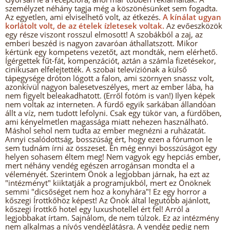
személyzet néhány tagja még a köszönésünket sem fogadta.
Az egyetlen, ami elviselhető volt, az étkezés.
A kínálat ugyan
korlátolt volt, de az ételek ízletesek voltak.
Az evőeszközök
egy része viszont rosszul elmosott! A szobákból a zaj, az
emberi beszéd is nagyon zavaróan áthallatszott. Mikor
kértünk egy kompetens vezetőt, azt mondták, nem elérhető.
Ígérgettek fűt-fát, kompenzációt, aztán a számla fizetésekor,
cinikusan elfelejtették. A szobai televíziónak a külső
tápegysége dróton lógott a falon, ami szörnyen snassz volt,
azonkívül nagyon balesetveszélyes, mert az ember lába, ha
nem figyelt beleakadhatott. (Erről fotóm is van!) Ilyen képek
nem voltak az interneten. A fürdő egyik sarkában állandóan
állt a víz, nem tudott lefolyni. Csak egy tükör van, a fürdőben,
ami kényelmetlen magassága miatt nehezen használható.
Máshol sehol nem tudta az ember megnézni a ruházatát.
Annyi csalódottság, bosszúság ért, hogy ezen a fórumon le
sem tudnám írni az összeset. Én még ennyi bosszúságot egy
helyen sohasem éltem meg! Nem vagyok egy hepciás ember,
mert néhány vendég egészen arrogánsan mondta el a
véleményét. Szerintem Önök a legjobban járnak, ha ezt az
"intézményt" kiiktatják a programjukból, mert ez Önöknek
semmi "dicsőséget nem hoz a konyhára"! Ez egy horror a
kőszegi Írottkőhöz képest! Az Önök által legutóbb ajánlott,
kőszegi Írottkő hotel egy luxushotellel ért fel! Arról a
legjobbakat írtam. Sajnálom, de nem túlzok. Ez az intézmény
nem alkalmas a nívós vendéglátásra. A vendég pedig nem