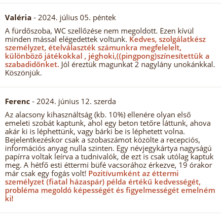
Valéria
- 2024. július 05. péntek
A fürdőszoba, WC szellőzése nem megoldott. Ezen kívül
minden mással elégedettek voltunk.
Kedves, szolgálatkész
személyzet, ételválaszték számunkra megfelelelt,
különböző játékokkal , jéghoki,((pingpong)színesítettük a
szabadidőnket.
Jól éreztük magunkat 2 nagylány unokánkkal.
Köszönjük.
Ferenc
- 2024. június 12. szerda
Az alacsony kihasználtság (kb. 10%) ellenére olyan első
emeleti szobát kaptunk, ahol egy beton tetőre láttunk, ahova
akár ki is léphettünk, vagy bárki be is léphetett volna.
Bejelentkezéskor csak a szobaszámot közölte a recepciós,
információs anyag nulla szinten. Egy névjegykártya nagyságú
papírra voltak leírva a tudnivalók, de ezt is csak utólag kaptuk
meg. A hétfő esti éttermi büfé vacsorához érkezve, 19 órakor
már csak egy fogás volt!
Pozitívumként az éttermi
személyzet (fiatal házaspár) példa értékű kedvességét,
probléma megoldó képességét és figyelmességét emelném
ki!