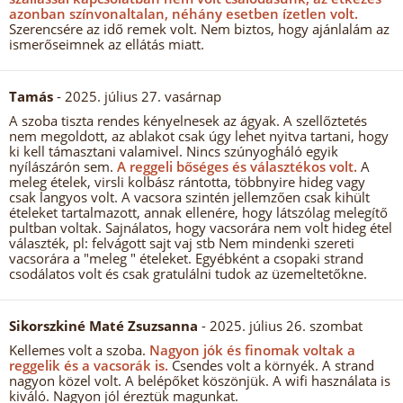
azonban színvonaltalan, néhány esetben ízetlen volt.
Szerencsére az idő remek volt. Nem biztos, hogy ajánlalám az
ismerőseimnek az ellátás miatt.
Tamás
- 2025. július 27. vasárnap
A szoba tiszta rendes kényelnesek az ágyak. A szellőztetés
nem megoldott, az ablakot csak úgy lehet nyitva tartani, hogy
ki kell támasztani valamivel. Nincs szúnyogháló egyik
nyílászárón sem.
A reggeli bőséges és választékos volt.
A
meleg ételek, virsli kolbász rántotta, többnyire hideg vagy
csak langyos volt. A vacsora szintén jellemzően csak kihült
ételeket tartalmazott, annak ellenére, hogy látszólag melegítő
pultban voltak. Sajnálatos, hogy vacsorára nem volt hideg étel
választék, pl: felvágott sajt vaj stb Nem mindenki szereti
vacsorára a "meleg " ételeket. Egyébként a csopaki strand
csodálatos volt és csak gratulálni tudok az üzemeltetőkne.
Sikorszkiné Maté Zsuzsanna
- 2025. július 26. szombat
Kellemes volt a szoba.
Nagyon jók és finomak voltak a
reggelik és a vacsorák is.
Csendes volt a környék. A strand
nagyon közel volt. A belépőket köszönjük. A wifi használata is
kiváló. Nagyon jól éreztük magunkat.