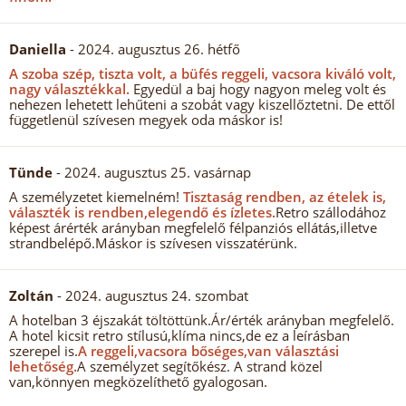
Daniella
- 2024. augusztus 26. hétfő
A szoba szép, tiszta volt, a büfés reggeli, vacsora kiváló volt,
nagy választékkal.
Egyedül a baj hogy nagyon meleg volt és
nehezen lehetett lehűteni a szobát vagy kiszellőztetni. De ettől
függetlenül szívesen megyek oda máskor is!
Tünde
- 2024. augusztus 25. vasárnap
A személyzetet kiemelném!
Tisztaság rendben, az ételek is,
választék is rendben,elegendő és ízletes.
Retro szállodához
képest árérték arányban megfelelő félpanziós ellátás,illetve
strandbelépő.Máskor is szívesen visszatérünk.
Zoltán
- 2024. augusztus 24. szombat
A hotelban 3 éjszakát töltöttünk.Ár/érték arányban megfelelő.
A hotel kicsit retro stílusú,klíma nincs,de ez a leírásban
szerepel is.
A reggeli,vacsora bőséges,van választási
lehetőség.
A személyzet segítőkész. A strand közel
van,könnyen megközelíthető gyalogosan.