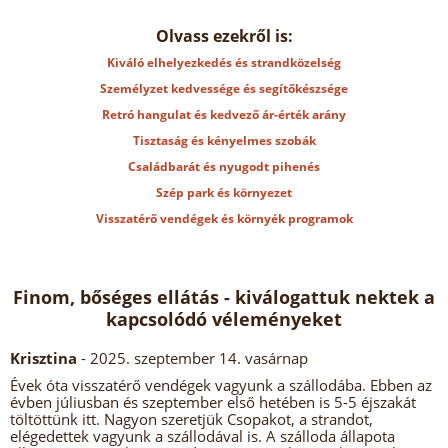
Olvass ezekről is:
Kiváló elhelyezkedés és strandközelség
Személyzet kedvessége és segítőkészsége
Retró hangulat és kedvező ár-érték arány
Tisztaság és kényelmes szobák
Családbarát és nyugodt pihenés
Szép park és környezet
Visszatérő vendégek és környék programok
Finom, bőséges ellátás - kiválogattuk nektek a
kapcsolódó véleményeket
Krisztina
- 2025. szeptember 14. vasárnap
Évek óta visszatérő vendégek vagyunk a szállodába. Ebben az
évben júliusban és szeptember első hetében is 5-5 éjszakát
töltöttünk itt. Nagyon szeretjük Csopakot, a strandot,
elégedettek vagyunk a szállodával is. A szálloda állapota