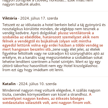
nagyon zörögnek a csövek), horkolás... Ezek miatt nem
nagyon tudtunk aludni.
Viktória
- 2024. július 17. szerda
Tetszett ez az időutazás a hotel berkein belül a táj gyönyörű és
nosztalgikus körülötte minden, de végképp nem tesznek a
vendég kedvére. Apró dolgokkal:
plussz ventilátorok a
szobákba az ebédlőbe, határozott személyzet akik nem
félnek a vendégtől és bújkálnak (olyan volt mintha
egyedül lettünk volna egy erdei házban a többi vendég se
mert hangosan beszélni stb.
,zene vagy élet jelei, az ételek
figyelése feltöltsék vagy ne száradjon ki) szúnyoghálós ajtó az
erkélyre, és a kanális szag megszüntetése a szobákban sokat
lehetne lendíteni szeritnem a hotel szintjén. Mert ez így egy
úttörő táborhoz hasonlított nem egy Hotel kiszolgálashoz.
Írom ezt úgy hogy imádtam ott lenni.
Katalin
- 2024. július 10. szerda
Mindennel nagyon meg voltunk elégedve, A szállás nagyon
tiszta, csendes környezetben van közel a strandhoz.
A
személyzet nagyon kedves, az étkezés bőséges
svédasztalos választék volt, ami nagyon finom volt.