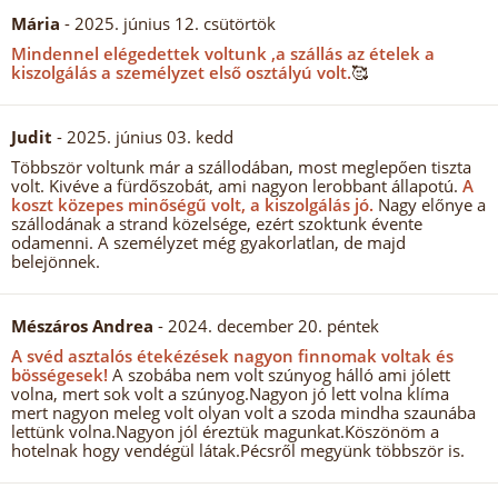
Mária
- 2025. június 12. csütörtök
Mindennel elégedettek voltunk ,a szállás az ételek a
kiszolgálás a személyzet első osztályú volt.
🥰
Judit
- 2025. június 03. kedd
Többször voltunk már a szállodában, most meglepően tiszta
volt. Kivéve a fürdőszobát, ami nagyon lerobbant állapotú.
A
koszt közepes minőségű volt, a kiszolgálás jó.
Nagy előnye a
szállodának a strand közelsége, ezért szoktunk évente
odamenni. A személyzet még gyakorlatlan, de majd
belejönnek.
Mészáros Andrea
- 2024. december 20. péntek
A svéd asztalós étekézések nagyon finnomak voltak és
bösségesek!
A szobába nem volt szúnyog hálló ami jólett
volna, mert sok volt a szúnyog.Nagyon jó lett volna klíma
mert nagyon meleg volt olyan volt a szoda mindha szaunába
lettünk volna.Nagyon jól éreztük magunkat.Köszönöm a
hotelnak hogy vendégül látak.Pécsről megyünk többször is.