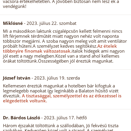
vacsora értékelhetetlen. A jövöben biztosan nem lesz ek a
vendégünk!
Miklósné
- 2023. július 22. szombat
Mi a másodikon laktunk csigalépcsőn kellett felmenni nincs
lift férjemnek térdműtét miatt nagyon nehéz volt naponta
többször megjárni. A szoba nagyon meleg volt amit ventilátor
próbált hűteni.A személyzet kedves segítőkész.
Az ételek
többnyire finomak változatosak.
italok hidegek ami nagyon
jól esett a nagy melegben.Közel van a stand ahol kellemes
órákat töltöttünk.Összességében jól éreztük magunkat.
József István
- 2023. július 19. szerda
Kellemesen éreztük magunkat a hotelben bár kifogtuk a
legmelegebb napokat így leginkább a Balaton hűsítő vizét
élveztük.
A tisztasággal, személyzettel és az étkezéssel is
elégedettek voltunk.
Dr. Bárdos László
- 2023. július 17. hétfő
Három éjszakát töltöttünk a szállodában, Jó fekvésű tiszta
szobában. Kedvezően közel volt a strand. A személyzet