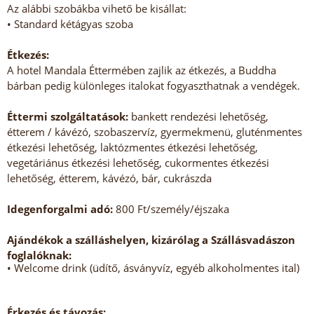
Az alábbi szobákba vihető be kisállat:
• Standard kétágyas szoba
Étkezés:
A hotel Mandala Éttermében zajlik az étkezés, a Buddha
bárban pedig különleges italokat fogyaszthatnak a vendégek.
Éttermi szolgáltatások:
bankett rendezési lehetőség,
étterem / kávézó, szobaszervíz, gyermekmenü, gluténmentes
étkezési lehetőség, laktózmentes étkezési lehetőség,
vegetáriánus étkezési lehetőség, cukormentes étkezési
lehetőség, étterem, kávézó, bár, cukrászda
Idegenforgalmi adó:
800 Ft/személy/éjszaka
Ajándékok a szálláshelyen, kizárólag a Szállásvadászon
foglalóknak:
• Welcome drink (üdítő, ásványvíz, egyéb alkoholmentes ital)
Érkezés és távozás: