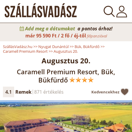
Add meg a dátumokat
a pontos árhoz!
már
95 590 Ft / 2 fő / éj-től
félpanzióval
SzállásVadász.hu
>>
Nyugat Dunántúl
>>
Bük, Bükfürdő
>>
Caramell Premium Resort
>>
Augusztus 20.
Augusztus 20.
Caramell Premium Resort, Bük,
Bükfürdő
4.1
Remek
871 értékelés
Kedvencekhez