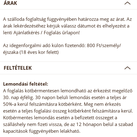
ÁRAK
A szálloda foglaltság függvényében határozza meg az árat. Az
árak lekérdezéséhez kérjük válassz dátumot és elhelyezést a
lenti Ajánlatkérés / Foglalás űrlapon!
Az idegenforgalmi adó külön fizetendő: 800 Ft/személy/
éjszaka (18 éves kor felett)
FELTÉTELEK
Lemondási feltétel:
A foglalás kötbérmentesen lemondható az érkezést megelőző
30. nap éjfélig. 30 napon belüli lemondás esetén a teljes ár
50%-a kerül felszámításra kötbérként. Meg nem érkezés
esetén a teljes foglalási összeg kötbérként felszámításra kerül.
Kötbérmentes lemondás esetén a befizetett összeget a
szálláshely nem fizeti vissza, de az 12 hónapon belül a szabad
kapacitások függvényében lelakható.