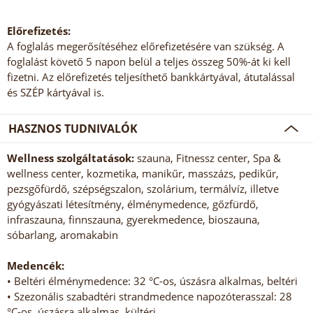
Előrefizetés:
A foglalás megerősítéséhez előrefizetésére van szükség. A
foglalást követő 5 napon belül a teljes összeg 50%-át ki kell
fizetni. Az előrefizetés teljesíthető bankkártyával, átutalással
és SZÉP kártyával is.
HASZNOS TUDNIVALÓK
Wellness szolgáltatások:
szauna, Fitnessz center, Spa &
wellness center, kozmetika, manikűr, masszázs, pedikűr,
pezsgőfürdő, szépségszalon, szolárium, termálvíz, illetve
gyógyászati létesítmény, élménymedence, gőzfürdő,
infraszauna, finnszauna, gyerekmedence, bioszauna,
sóbarlang, aromakabin
Medencék:
• Beltéri élménymedence: 32 °C-os, úszásra alkalmas, beltéri
• Szezonális szabadtéri strandmedence napozóterasszal: 28
°C-os, úszásra alkalmas, kültéri