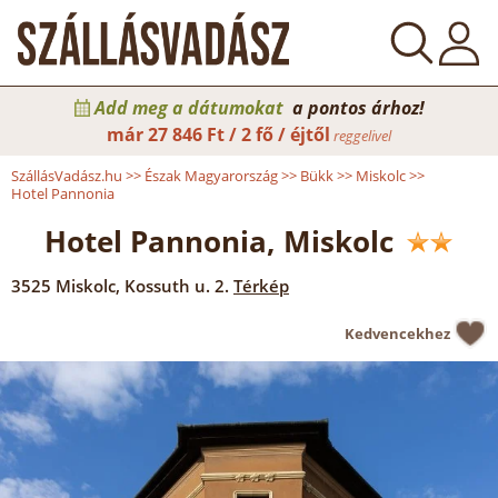
Add meg a dátumokat
a pontos árhoz!
már
27 846 Ft / 2 fő / éjtől
reggelivel
SzállásVadász.hu
>>
Észak Magyarország
>>
Bükk
>>
Miskolc
>>
Hotel Pannonia
Hotel Pannonia, Miskolc
3525
Miskolc
,
Kossuth u. 2.
Térkép
Kedvencekhez