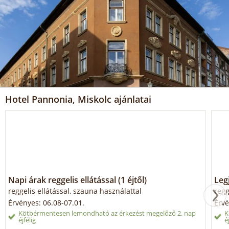
Hotel Pannonia, Miskolc ajánlatai
Napi árak reggelis ellátással (1 éjtől)
Legj
reggelis ellátással, szauna használattal
regg
Érvényes: 06.08-07.01.
Érvé
Kötbérmentesen lemondható az érkezést megelőző 2. nap
K
éjfélig
é