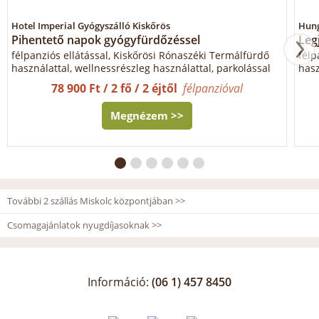
Hotel Imperial Gyógyszálló Kiskőrös
Hung
Pihentető napok gyógyfürdőzéssel
Leg
félpanziós ellátással, Kiskőrösi Rónaszéki Termálfürdő
félp
használattal, wellnessrészleg használattal, parkolással
hasz
78 900 Ft / 2 fő / 2 éjtől
félpanzióval
Megnézem >>
További 2 szállás Miskolc központjában >>
Csomagajánlatok nyugdíjasoknak >>
Információ:
(06 1) 457 8450