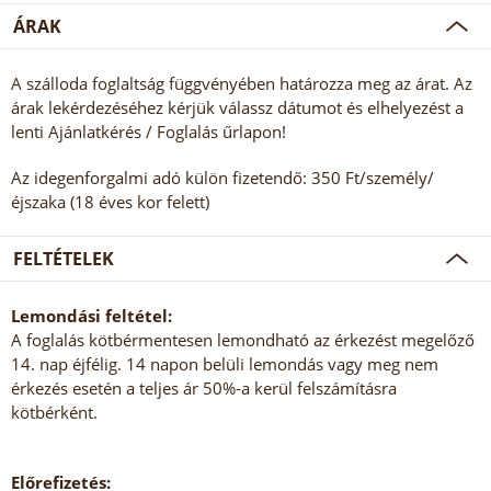
ÁRAK
A szálloda foglaltság függvényében határozza meg az árat. Az
árak lekérdezéséhez kérjük válassz dátumot és elhelyezést a
lenti Ajánlatkérés / Foglalás űrlapon!
Az idegenforgalmi adó külön fizetendő: 350 Ft/személy/
éjszaka (18 éves kor felett)
FELTÉTELEK
Lemondási feltétel:
A foglalás kötbérmentesen lemondható az érkezést megelőző
14. nap éjfélig. 14 napon belüli lemondás vagy meg nem
érkezés esetén a teljes ár 50%-a kerül felszámításra
kötbérként.
Előrefizetés: