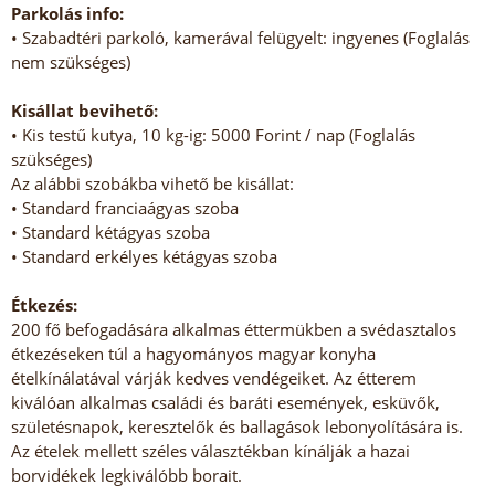
Parkolás info:
• Szabadtéri parkoló, kamerával felügyelt: ingyenes (Foglalás
nem szükséges)
Kisállat bevihető:
• Kis testű kutya, 10 kg-ig: 5000 Forint / nap (Foglalás
szükséges)
Az alábbi szobákba vihető be kisállat:
• Standard franciaágyas szoba
• Standard kétágyas szoba
• Standard erkélyes kétágyas szoba
Étkezés:
200 fő befogadására alkalmas éttermükben a svédasztalos
étkezéseken túl a hagyományos magyar konyha
ételkínálatával várják kedves vendégeiket. Az étterem
kiválóan alkalmas családi és baráti események, esküvők,
születésnapok, keresztelők és ballagások lebonyolítására is.
Az ételek mellett széles választékban kínálják a hazai
borvidékek legkiválóbb borait.