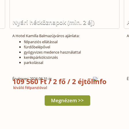
Nyári hétköznapok (min. 2 éj)
A Hotel Kamilla Balmazújváros ajánlata:
A
félpanziós ellátással
fürdőbelépővel
gyógyvizes medence használattal
kerékpárkölcsönzés
parkolással
Érvényes: 2026.08.31-ig
É
109 560 Ft / 2 fő / 2 éjtől
kiváló félpanzióval
Megnézem >>