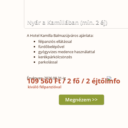
Nyár a Kamillában (min. 2 éj)
A Hotel Kamilla Balmazújváros ajánlata:
félpanziós ellátással
fürdőbelépővel
gyógyvizes medence használattal
kerékpárkölcsönzés
parkolással
Érvényes: 2026.08.31-ig
109 560 Ft / 2 fő / 2 éjtől
kiváló félpanzióval
Megnézem >>