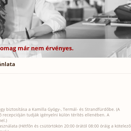
csomag már nem érvényes.
ánlata
y biztosítása a Kamilla Gyógy-, Termál- és Strandfürdőbe. (A
recepcióján tudják igényelni külön térítés ellenében. A
el.)
ználata (Hétfőn és csütörtökön 20:00 órától 08:00 óráig a kötelező