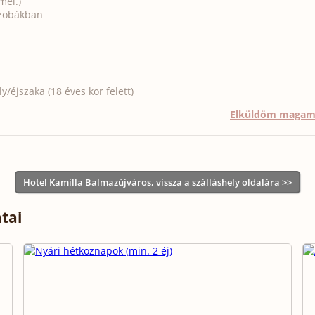
mel.)
szobákban
/éjszaka (18 éves kor felett)
Elküldöm maga
Hotel Kamilla Balmazújváros, vissza a szálláshely oldalára >>
tai