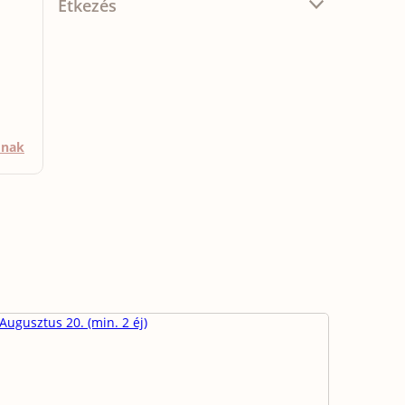
Étkezés
mnak