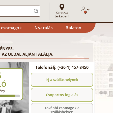
Keress a
térképen!
i csomagok
Nyaralás
Balaton
ÉNYES.
 AZ OLDAL ALJÁN TALÁLJA.
Telefonálj: (+36-1) 457-8450
6
Írj a szálláshelynek
LÓ
ény
Csoportos foglalás
További csomagok a
szálláshelyen