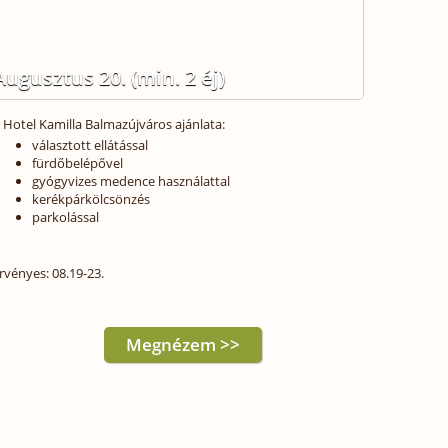
Augusztus 20. (min. 2 éj)
 Hotel Kamilla Balmazújváros ajánlata:
választott ellátással
fürdőbelépővel
gyógyvizes medence használattal
kerékpárkölcsönzés
parkolással
rvényes: 08.19-23.
Megnézem >>