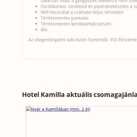
takarítás miatt a gyógyvizes medence nem üze
Fürdőköntös, törölköző és piperebekészítés a 
Wifi használat a szálloda teljes területén
Térítésmentes parkolás
Térítésmentes kerékpárkölcsönzés
Áfa
Az idegenforgalmi adó külön fizetendő: 350 Ft/személy
Hotel Kamilla aktuális csomagajánla