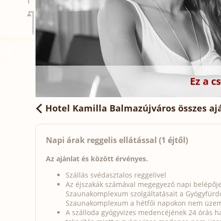
Ez a 
Hotel Kamilla Balmazújváros
összes aj
Napi árak reggelis ellátással (1 éjtől)
Az ajánlat és között érvényes.
Szállás svédasztalos reggelivel
Az éjszakák számával megegyező napi belépőjeg
Szaunakomplexum szolgáltatásait a Gyógyfürdő 
Szaunakomplexum a hétfői napokon nem üzem
A szálloda gyógyvizes medencéjének 24 órás has