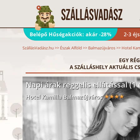
Belépő Hűségakciók: akár -28%
2-3 éj
SzállásVadász.hu
>>
Észak Alföld
>>
Balmazújváros
>>
Hotel Kam
EGY RÉG
A SZÁLLÁSHELY AKTUÁLIS CS
Napi árak reggelis ellátással (1 
Hotel Kamilla Balmazújváros