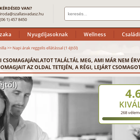
KÉRDÉSED VAN?
iroda@szallasvadasz.hu
(06 1) 457 8450
szaka
Nyugdíjasoknak
Wellness
Család
illa
>>
Napi árak reggelis ellátással (1 éjtől)
I CSOMAGAJÁNLATOT TALÁLTÁL MEG, AMI MÁR NEM ÉRV
OMAGJAIT AZ OLDAL TETEJÉN, A RÉGI, LEJÁRT CSOMAGOT
éjtől)
4.
KIVÁ
268
vélem