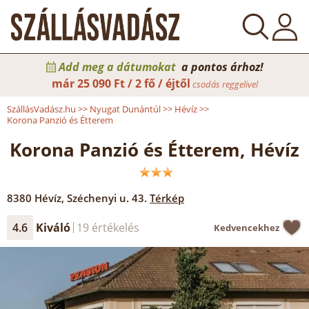
Add meg a dátumokat
a pontos árhoz!
már
25 090 Ft / 2 fő / éjtől
csodás reggelivel
SzállásVadász.hu
>>
Nyugat Dunántúl
>>
Hévíz
>>
Korona Panzió és Étterem
Korona Panzió és Étterem, Hévíz
8380
Hévíz
,
Széchenyi u. 43.
Térkép
4.6
Kiváló
19 értékelés
Kedvencekhez