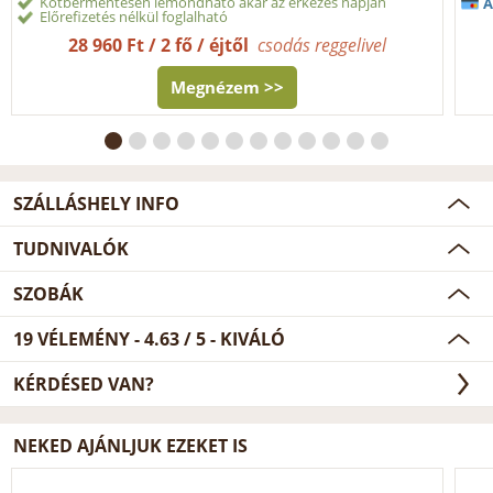
Kötbérmentesen lemondható akár az érkezés napján
Á
Előrefizetés nélkül foglalható
28 960 Ft / 2 fő / éjtől
csodás reggelivel
Megnézem >>
SZÁLLÁSHELY INFO
TUDNIVALÓK
SZOBÁK
19
VÉLEMÉNY -
4.63
/
5
- KIVÁLÓ
KÉRDÉSED VAN?
NEKED AJÁNLJUK EZEKET IS