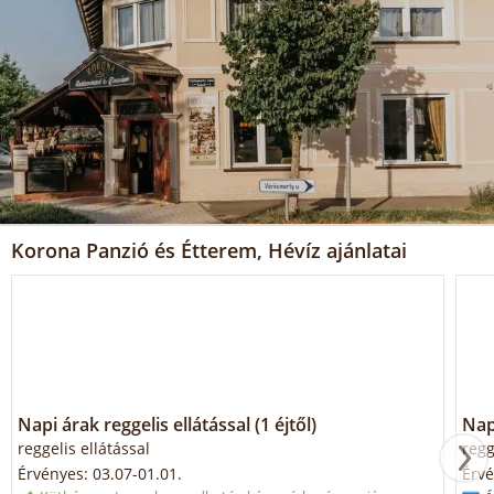
Korona Panzió és Étterem, Hévíz ajánlatai
Napi árak reggelis ellátással (1 éjtől)
Napi
reggelis ellátással
regg
Érvényes: 03.07-01.01.
Érvé