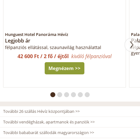
Hunguest Hotel Panoráma Hévíz
Pala
Legjobb ár
Pal
félpanziós ellátással, szaunavilág használattal
félp
gyer
42 600 Ft / 2 fő / éjtől
kiváló félpanzióval
Megnézem >>
További 26 szállás Hévíz központjában >>
További vendégházak, apartmanok és panziók >>
További bababarát szállodák magyarországon >>